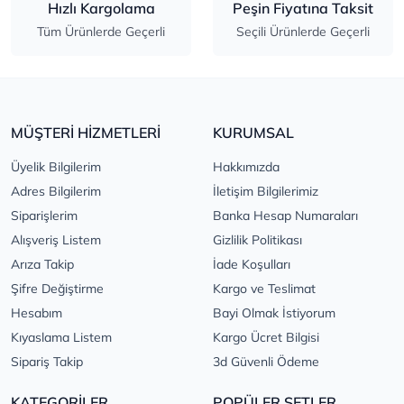
Hızlı Kargolama
Peşin Fiyatına Taksit
Tüm Ürünlerde Geçerli
Seçili Ürünlerde Geçerli
MÜŞTERİ HİZMETLERİ
KURUMSAL
Üyelik Bilgilerim
Hakkımızda
Adres Bilgilerim
İletişim Bilgilerimiz
Siparişlerim
Banka Hesap Numaraları
Alışveriş Listem
Gizlilik Politikası
Arıza Takip
İade Koşulları
Şifre Değiştirme
Kargo ve Teslimat
Hesabım
Bayi Olmak İstiyorum
Kıyaslama Listem
Kargo Ücret Bilgisi
Sipariş Takip
3d Güvenli Ödeme
KATEGORİLER
POPÜLER SETLER