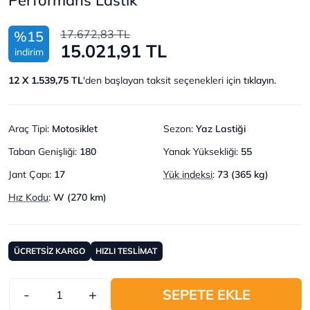
17.672,83 TL
%15
15.021,91 TL
indirim
12 X 1.539,75 TL
'den başlayan taksit seçenekleri için
tıklayın.
Araç Tipi
:
Motosiklet
Sezon
:
Yaz Lastiği
Taban Genişliği
:
180
Yanak Yüksekliği
:
55
Jant Çapı
:
17
Yük indeksi
:
73 (365 kg)
Hız Kodu
:
W (270 km)
ÜCRETSİZ KARGO
HIZLI TESLİMAT
-
+
SEPETE EKLE