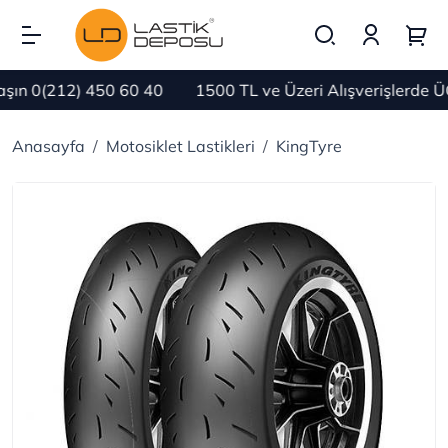
n 0(212) 450 60 40
1500 TL ve Üzeri Alışverişlerde Ü
Anasayfa
Motosiklet Lastikleri
KingTyre