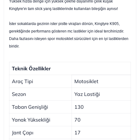
Yüksek hızda denge için yüksek çekme dayanımlı çelik kuşak
Kingtyre'ın tam slick yarış lastiklerinde kullanılan bileşiğin aynısı!
İster sokaklarda gezinin ister pistte virajları dönün, Kingtyre K905,
gerektiğinde performans gösteren mc lastikler için ideal tercihinizdir.
Daha fazlasını isteyen spor motosiklet sürücüleri için en iyi lastiklerden
biridir.
Teknik Özellikler
Araç Tipi
Motosiklet
Sezon
Yaz Lastiği
Taban Genişliği
130
Yanak Yüksekliği
70
Jant Çapı
17