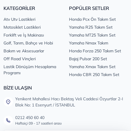
KATEGORİLER
POPÜLER SETLER
Atv Utv Lastikleri
Honda Pcx Ön Takım Set
Motosiklet Lastikleri
Yamaha R25 Takım Set
Forklift ve İş Makinası
Yamaha MT25 Takım Set
Golf, Tarım, Bahçe ve Hobi
Yamaha Nmax Takım
Bakım ve Aksesuarlar
Honda Forza 250 Takım Set
Off Road Vinçleri
Bajaj Pulsar 200 Set
Lastik Dönüşüm Hesaplama
Yamaha Xmax Takım Set
Programı
Honda CBR 250 Takım Set
BİZE ULAŞIN
Yenikent Mahallesi Hacı Bektaş Veli Caddesi Özyurtlar 2-I
Blok No: 1 Esenyurt / İSTANBUL
0212 450 60 40
Haftaiçi 09 - 17 saatleri arası