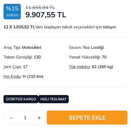
11.655,94 TL
%15
9.907,55 TL
indirim
12 X 1.015,52 TL
'den başlayan taksit seçenekleri için
tıklayın.
Araç Tipi
:
Motosiklet
Sezon
:
Yaz Lastiği
Taban Genişliği
:
130
Yanak Yüksekliği
:
70
Jant Çapı
:
17
Yük indeksi
:
62 (265 kg)
Hız Kodu
:
H (210 km)
ÜCRETSİZ KARGO
HIZLI TESLİMAT
-
+
SEPETE EKLE