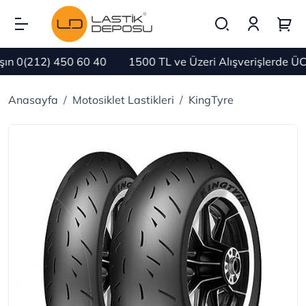
n 0(212) 450 60 40
1500 TL ve Üzeri Alışverişlerde ÜC
Anasayfa
Motosiklet Lastikleri
KingTyre