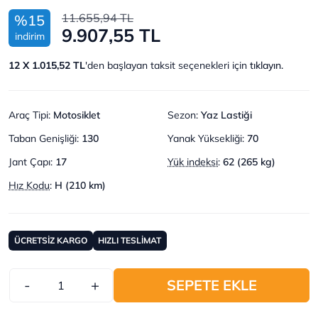
11.655,94 TL
%15
9.907,55 TL
indirim
12 X 1.015,52 TL
'den başlayan taksit seçenekleri için
tıklayın.
Araç Tipi
:
Motosiklet
Sezon
:
Yaz Lastiği
Taban Genişliği
:
130
Yanak Yüksekliği
:
70
Jant Çapı
:
17
Yük indeksi
:
62 (265 kg)
Hız Kodu
:
H (210 km)
ÜCRETSİZ KARGO
HIZLI TESLİMAT
-
+
SEPETE EKLE