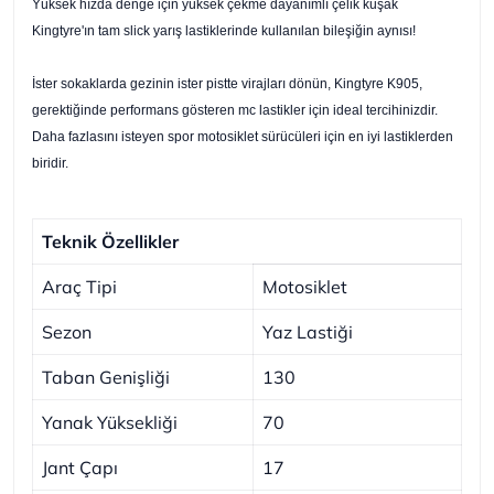
Yüksek hızda denge için yüksek çekme dayanımlı çelik kuşak
Kingtyre'ın tam slick yarış lastiklerinde kullanılan bileşiğin aynısı!
İster sokaklarda gezinin ister pistte virajları dönün, Kingtyre K905,
gerektiğinde performans gösteren mc lastikler için ideal tercihinizdir.
Daha fazlasını isteyen spor motosiklet sürücüleri için en iyi lastiklerden
biridir.
Teknik Özellikler
Araç Tipi
Motosiklet
Sezon
Yaz Lastiği
Taban Genişliği
130
Yanak Yüksekliği
70
Jant Çapı
17