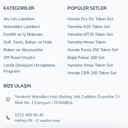
KATEGORİLER
POPÜLER SETLER
Atv Utv Lastikleri
Honda Pcx Ön Takım Set
Motosiklet Lastikleri
Yamaha R25 Takım Set
Forklift ve İş Makinası
Yamaha MT25 Takım Set
Golf, Tarım, Bahçe ve Hobi
Yamaha Nmax Takım
Bakım ve Aksesuarlar
Honda Forza 250 Takım Set
Off Road Vinçleri
Bajaj Pulsar 200 Set
Lastik Dönüşüm Hesaplama
Yamaha Xmax Takım Set
Programı
Honda CBR 250 Takım Set
BİZE ULAŞIN
Yenikent Mahallesi Hacı Bektaş Veli Caddesi Özyurtlar 2-I
Blok No: 1 Esenyurt / İSTANBUL
0212 450 60 40
Haftaiçi 09 - 17 saatleri arası