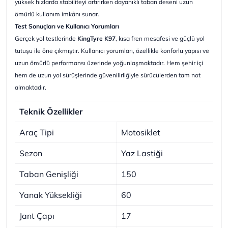
yüksek hızlarda stabiliteyi artırırken dayanıklı taban deseni uzun
ömürlü kullanım imkânı sunar.
Test Sonuçları ve Kullanıcı Yorumları
Gerçek yol testlerinde
KingTyre K97
, kısa fren mesafesi ve güçlü yol
tutuşu ile öne çıkmıştır. Kullanıcı yorumları, özellikle konforlu yapısı ve
uzun ömürlü performansı üzerinde yoğunlaşmaktadır. Hem şehir içi
hem de uzun yol sürüşlerinde güvenilirliğiyle sürücülerden tam not
almaktadır.
Teknik Özellikler
Araç Tipi
Motosiklet
Sezon
Yaz Lastiği
Taban Genişliği
150
Yanak Yüksekliği
60
Jant Çapı
17