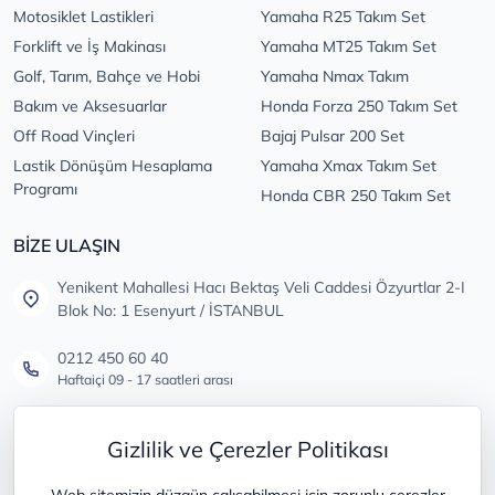
Motosiklet Lastikleri
Yamaha R25 Takım Set
Forklift ve İş Makinası
Yamaha MT25 Takım Set
Golf, Tarım, Bahçe ve Hobi
Yamaha Nmax Takım
Bakım ve Aksesuarlar
Honda Forza 250 Takım Set
Off Road Vinçleri
Bajaj Pulsar 200 Set
Lastik Dönüşüm Hesaplama
Yamaha Xmax Takım Set
Programı
Honda CBR 250 Takım Set
BİZE ULAŞIN
Yenikent Mahallesi Hacı Bektaş Veli Caddesi Özyurtlar 2-I
Blok No: 1 Esenyurt / İSTANBUL
0212 450 60 40
Haftaiçi 09 - 17 saatleri arası
info@lastikdeposu.com.tr
Gizlilik ve Çerezler Politikası
Tüm öneri ve şikayetleriniz için