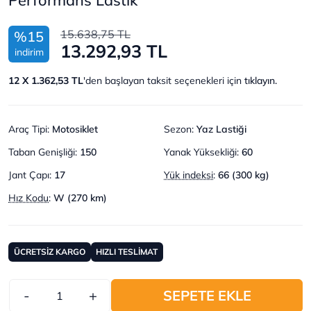
15.638,75 TL
%15
13.292,93 TL
indirim
12 X 1.362,53 TL
'den başlayan taksit seçenekleri için
tıklayın.
Araç Tipi
:
Motosiklet
Sezon
:
Yaz Lastiği
Taban Genişliği
:
150
Yanak Yüksekliği
:
60
Jant Çapı
:
17
Yük indeksi
:
66 (300 kg)
Hız Kodu
:
W (270 km)
ÜCRETSİZ KARGO
HIZLI TESLİMAT
-
+
SEPETE EKLE