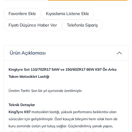
Favorilere Ekle
Kıyaslama Listene Ekle
Fiyatı Düşünce Haber Ver
Telefonla Sipariş
Ürün Açıklaması
Kingtyre Set 110/70ZR17 54W ve 150/60ZR17 66W K97 Ön Arka
Takım Motosiklet Lastiği
Üretim Tarihi: Son bir yıl içerisinde üretilmiştir.
Teknik Detaylar
KingTyre K97
motosiklet lastiği, yüksek performans beklentisi olan
sürücüler için geliştirilmiştir. Özel kauçuk bileşimi hem ıslak hem de
kuru zeminde üstün yol tutuş sağlar. Güçlendirilmiş yanak yapısı,