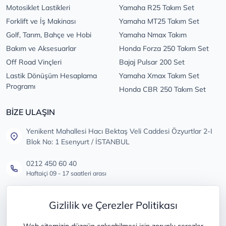
Motosiklet Lastikleri
Yamaha R25 Takım Set
Forklift ve İş Makinası
Yamaha MT25 Takım Set
Golf, Tarım, Bahçe ve Hobi
Yamaha Nmax Takım
Bakım ve Aksesuarlar
Honda Forza 250 Takım Set
Off Road Vinçleri
Bajaj Pulsar 200 Set
Lastik Dönüşüm Hesaplama
Yamaha Xmax Takım Set
Programı
Honda CBR 250 Takım Set
BİZE ULAŞIN
Yenikent Mahallesi Hacı Bektaş Veli Caddesi Özyurtlar 2-I
Blok No: 1 Esenyurt / İSTANBUL
0212 450 60 40
Haftaiçi 09 - 17 saatleri arası
info@lastikdeposu.com.tr
Gizlilik ve Çerezler Politikası
Tüm öneri ve şikayetleriniz için