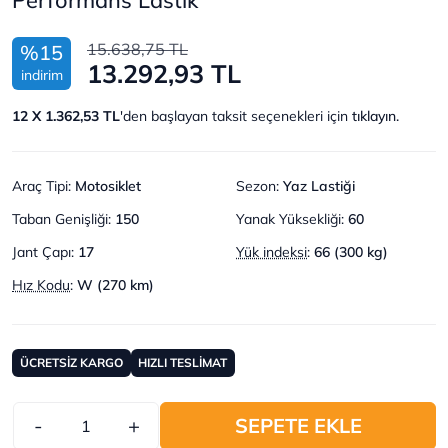
15.638,75 TL
%15
13.292,93 TL
indirim
12 X 1.362,53 TL
'den başlayan taksit seçenekleri için
tıklayın.
Araç Tipi
:
Motosiklet
Sezon
:
Yaz Lastiği
Taban Genişliği
:
150
Yanak Yüksekliği
:
60
Jant Çapı
:
17
Yük indeksi
:
66 (300 kg)
Hız Kodu
:
W (270 km)
ÜCRETSİZ KARGO
HIZLI TESLİMAT
-
+
SEPETE EKLE