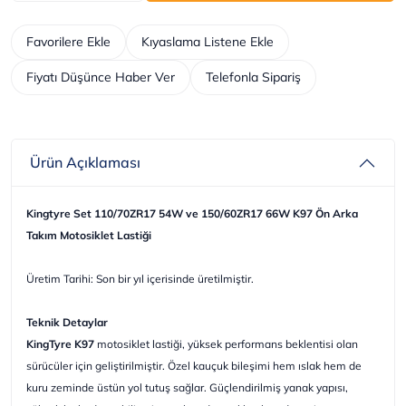
Favorilere Ekle
Kıyaslama Listene Ekle
Fiyatı Düşünce Haber Ver
Telefonla Sipariş
Ürün Açıklaması
Kingtyre Set 110/70ZR17 54W ve 150/60ZR17 66W K97 Ön Arka
Takım Motosiklet Lastiği
Üretim Tarihi: Son bir yıl içerisinde üretilmiştir.
Teknik Detaylar
KingTyre K97
motosiklet lastiği, yüksek performans beklentisi olan
sürücüler için geliştirilmiştir. Özel kauçuk bileşimi hem ıslak hem de
kuru zeminde üstün yol tutuş sağlar. Güçlendirilmiş yanak yapısı,