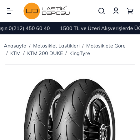
n 0(212) 450 60 40
1500 TL ve Üzeri Alışverişlerde ÜC
Anasayfa
Motosiklet Lastikleri
Motosiklete Göre
KTM
KTM 200 DUKE
KingTyre