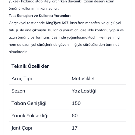
yüksek hızlarda stabiliteyi artırırken dayanıklı taban deseni uzun
ömürlü kullanım imkânı sunar.
Test Sonuçları ve Kullanıcı Yorumları
Gerçek yol testlerinde
KingTyre K97
, kısa fren mesafesi ve güçlü yol
tutuşu ile öne çıkmıştır. Kullanıcı yorumları, özellikle konforlu yapısı ve
uzun ömürlü performansı üzerinde yoğunlaşmaktadır. Hem şehir içi
hem de uzun yol sürüşlerinde güvenilirliğiyle sürücülerden tam not
almaktadır.
Teknik Özellikler
Araç Tipi
Motosiklet
Sezon
Yaz Lastiği
Taban Genişliği
150
Yanak Yüksekliği
60
Jant Çapı
17