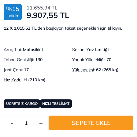
11.655,94 TL
%15
9.907,55 TL
indirim
12 X 1.015,52 TL
'den başlayan taksit seçenekleri için
tıklayın.
Araç Tipi
:
Motosiklet
Sezon
:
Yaz Lastiği
Taban Genişliği
:
130
Yanak Yüksekliği
:
70
Jant Çapı
:
17
Yük indeksi
:
62 (265 kg)
Hız Kodu
:
H (210 km)
ÜCRETSİZ KARGO
HIZLI TESLİMAT
-
+
SEPETE EKLE