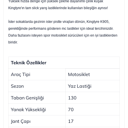
Yüksek hızda denge için yüksek çekme dayanımlı çelik kuşak
Kingtyre'ın tam slick yarış lastiklerinde kullanılan bileşiğin aynısı!
İster sokaklarda gezinin ister pistte virajları dönün, Kingtyre K905,
gerektiğinde performans gösteren mc lastikler için ideal tercihinizdir.
Daha fazlasını isteyen spor motosiklet sürücüleri için en iyi lastiklerden
biridir.
Teknik Özellikler
Araç Tipi
Motosiklet
Sezon
Yaz Lastiği
Taban Genişliği
130
Yanak Yüksekliği
70
Jant Çapı
17