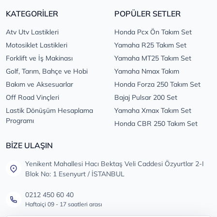
KATEGORİLER
POPÜLER SETLER
Atv Utv Lastikleri
Honda Pcx Ön Takım Set
Motosiklet Lastikleri
Yamaha R25 Takım Set
Forklift ve İş Makinası
Yamaha MT25 Takım Set
Golf, Tarım, Bahçe ve Hobi
Yamaha Nmax Takım
Bakım ve Aksesuarlar
Honda Forza 250 Takım Set
Off Road Vinçleri
Bajaj Pulsar 200 Set
Lastik Dönüşüm Hesaplama
Yamaha Xmax Takım Set
Programı
Honda CBR 250 Takım Set
BİZE ULAŞIN
Yenikent Mahallesi Hacı Bektaş Veli Caddesi Özyurtlar 2-I
Blok No: 1 Esenyurt / İSTANBUL
0212 450 60 40
Haftaiçi 09 - 17 saatleri arası