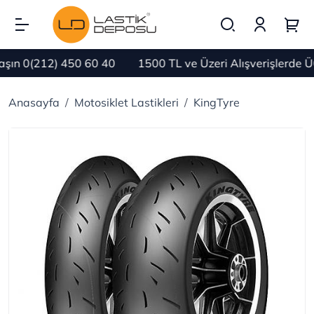
ın 0(212) 450 60 40
1500 TL ve Üzeri Alışverişlerde Ü
Anasayfa
Motosiklet Lastikleri
KingTyre