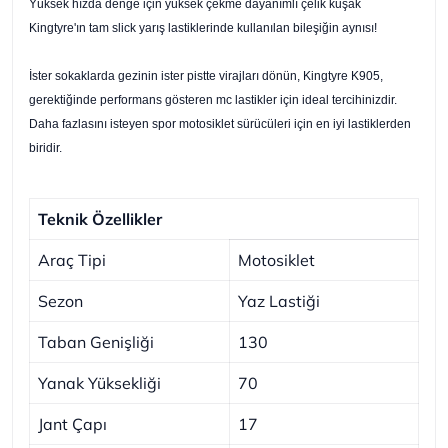
Yüksek hızda denge için yüksek çekme dayanımlı çelik kuşak
Kingtyre'ın tam slick yarış lastiklerinde kullanılan bileşiğin aynısı!
İster sokaklarda gezinin ister pistte virajları dönün, Kingtyre K905,
gerektiğinde performans gösteren mc lastikler için ideal tercihinizdir.
Daha fazlasını isteyen spor motosiklet sürücüleri için en iyi lastiklerden
biridir.
Teknik Özellikler
Araç Tipi
Motosiklet
Sezon
Yaz Lastiği
Taban Genişliği
130
Yanak Yüksekliği
70
Jant Çapı
17