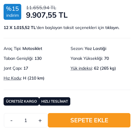
11.655,94 TL
%15
9.907,55 TL
indirim
12 X 1.015,52 TL
'den başlayan taksit seçenekleri için
tıklayın.
Araç Tipi
:
Motosiklet
Sezon
:
Yaz Lastiği
Taban Genişliği
:
130
Yanak Yüksekliği
:
70
Jant Çapı
:
17
Yük indeksi
:
62 (265 kg)
Hız Kodu
:
H (210 km)
ÜCRETSİZ KARGO
HIZLI TESLİMAT
-
+
SEPETE EKLE