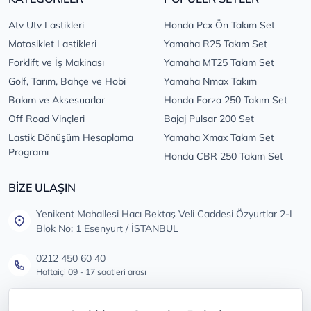
Atv Utv Lastikleri
Honda Pcx Ön Takım Set
Motosiklet Lastikleri
Yamaha R25 Takım Set
Forklift ve İş Makinası
Yamaha MT25 Takım Set
Golf, Tarım, Bahçe ve Hobi
Yamaha Nmax Takım
Bakım ve Aksesuarlar
Honda Forza 250 Takım Set
Off Road Vinçleri
Bajaj Pulsar 200 Set
Lastik Dönüşüm Hesaplama
Yamaha Xmax Takım Set
Programı
Honda CBR 250 Takım Set
BİZE ULAŞIN
Yenikent Mahallesi Hacı Bektaş Veli Caddesi Özyurtlar 2-I
Blok No: 1 Esenyurt / İSTANBUL
0212 450 60 40
Haftaiçi 09 - 17 saatleri arası
info@lastikdeposu.com.tr