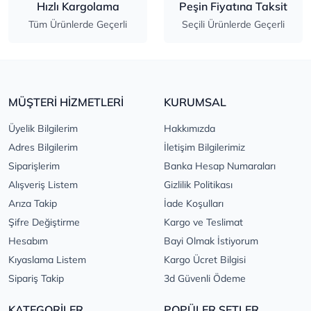
Hızlı Kargolama
Peşin Fiyatına Taksit
Tüm Ürünlerde Geçerli
Seçili Ürünlerde Geçerli
MÜŞTERİ HİZMETLERİ
KURUMSAL
Üyelik Bilgilerim
Hakkımızda
Adres Bilgilerim
İletişim Bilgilerimiz
Siparişlerim
Banka Hesap Numaraları
Alışveriş Listem
Gizlilik Politikası
Arıza Takip
İade Koşulları
Şifre Değiştirme
Kargo ve Teslimat
Hesabım
Bayi Olmak İstiyorum
Kıyaslama Listem
Kargo Ücret Bilgisi
Sipariş Takip
3d Güvenli Ödeme
KATEGORİLER
POPÜLER SETLER