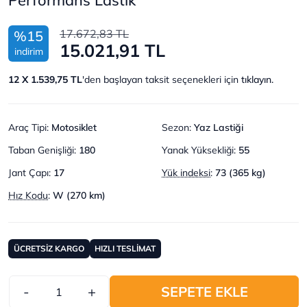
17.672,83 TL
%15
15.021,91 TL
indirim
12 X 1.539,75 TL
'den başlayan taksit seçenekleri için
tıklayın.
Araç Tipi
:
Motosiklet
Sezon
:
Yaz Lastiği
Taban Genişliği
:
180
Yanak Yüksekliği
:
55
Jant Çapı
:
17
Yük indeksi
:
73 (365 kg)
Hız Kodu
:
W (270 km)
ÜCRETSİZ KARGO
HIZLI TESLİMAT
-
+
SEPETE EKLE