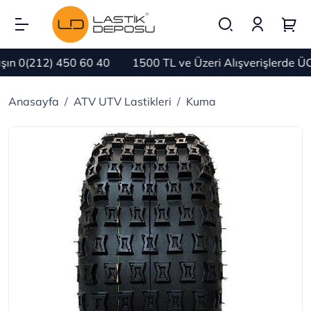
n 0(212) 450 60 40
1500 TL ve Üzeri Alışverişlerde ÜC
Anasayfa
ATV UTV Lastikleri
Kuma