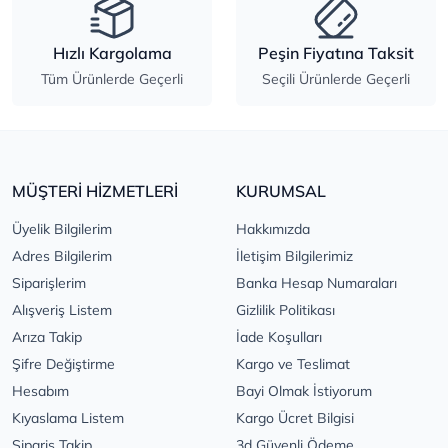
Hızlı Kargolama
Peşin Fiyatına Taksit
Tüm Ürünlerde Geçerli
Seçili Ürünlerde Geçerli
MÜŞTERİ HİZMETLERİ
KURUMSAL
Üyelik Bilgilerim
Hakkımızda
Adres Bilgilerim
İletişim Bilgilerimiz
Siparişlerim
Banka Hesap Numaraları
Alışveriş Listem
Gizlilik Politikası
Arıza Takip
İade Koşulları
Şifre Değiştirme
Kargo ve Teslimat
Hesabım
Bayi Olmak İstiyorum
Kıyaslama Listem
Kargo Ücret Bilgisi
Sipariş Takip
3d Güvenli Ödeme