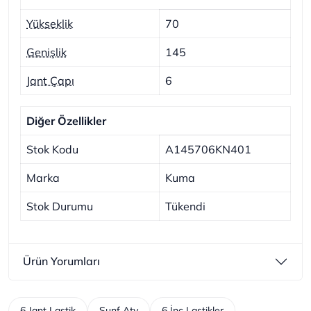
Yükseklik
70
Genişlik
145
Jant Çapı
6
Diğer Özellikler
Stok Kodu
A145706KN401
Marka
Kuma
Stok Durumu
Tükendi
Ürün Yorumları
6 Jant Lastik
Sunf Atv
6 İnc Lastikler