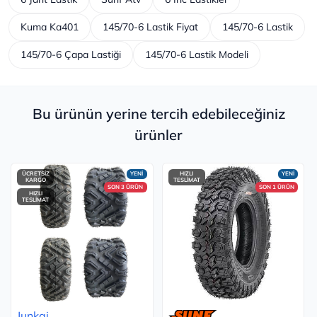
Kuma Ka401
145/70-6 Lastik Fiyat
145/70-6 Lastik
145/70-6 Çapa Lastiği
145/70-6 Lastik Modeli
Bu ürünün yerine tercih edebileceğiniz
ürünler
ÜCRETSİZ
YENİ
HIZLI
YENİ
KARGO
TESLİMAT
SON 3 ÜRÜN
SON 1 ÜRÜN
HIZLI
TESLİMAT
Junkai