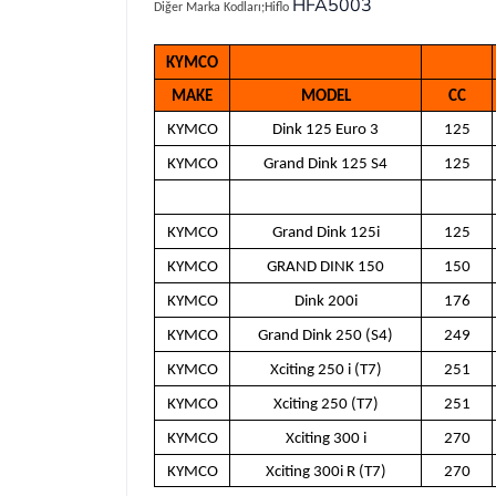
HFA5003
Diğer Marka Kodları;Hiflo
KYMCO
MAKE
MODEL
CC
KYMCO
Dink 125 Euro 3
125
KYMCO
Grand Dink 125 S4
125
KYMCO
Grand Dink 125i
125
KYMCO
GRAND DINK 150
150
KYMCO
Dink 200i
176
KYMCO
Grand Dink 250 (S4)
249
KYMCO
Xciting 250 i (T7)
251
KYMCO
Xciting 250 (T7)
251
KYMCO
Xciting 300 i
270
KYMCO
Xciting 300i R (T7)
270