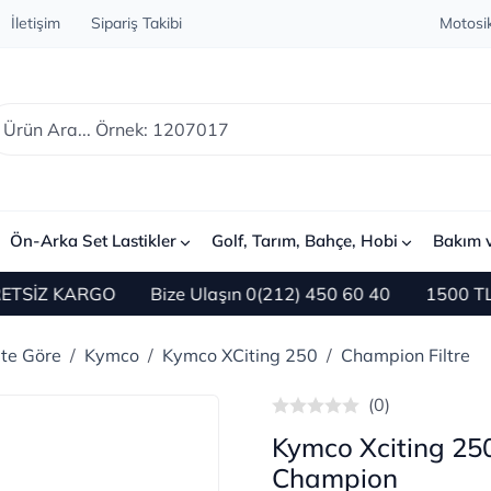
İletişim
Sipariş Takibi
Motosik
Ön-Arka Set Lastikler
Golf, Tarım, Bahçe, Hobi
Bakım 
İZ KARGO
Bize Ulaşın 0(212) 450 60 40
1500 TL ve Ü
ete Göre
Kymco
Kymco XCiting 250
Champion Filtre
(0)
Kymco Xciting 250
Champion