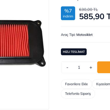
630,00 TL
%7
585,90 
indirim
Araç Tipi
:
Motosiklet
HIZLI TESLİMAT
-
+
Favorilere Ekle
Kıyaslam
Telefonla Sipariş