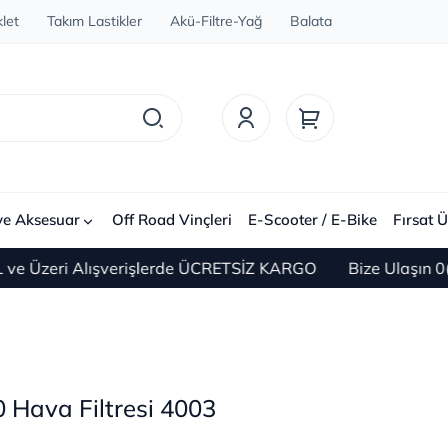
let
Takım Lastikler
Akü-Filtre-Yağ
Balata
ve Aksesuar
Off Road Vinçleri
E-Scooter / E-Bike
Fırsat Ü
zeri Alışverişlerde ÜCRETSİZ KARGO
Bize Ulaşın 0(212)
 Hava Filtresi 4003