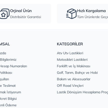
Orjinal Ürün
Hızlı Kargolama
Distribütör Garantisi
Tüm Ürünlerde Geçer
MSAL
KATEGORİLER
ızda
Atv Utv Lastikleri
 Bilgilerimiz
Motosiklet Lastikleri
Hesap Numaraları
Forklift ve İş Makinası
Politikası
Golf, Tarım, Bahçe ve Hobi
şulları
Bakım ve Aksesuarlar
e Teslimat
Off Road Vinçleri
mak İstiyorum
Lastik Dönüşüm Hesaplama Pro
cret Bilgisi
enli Ödeme