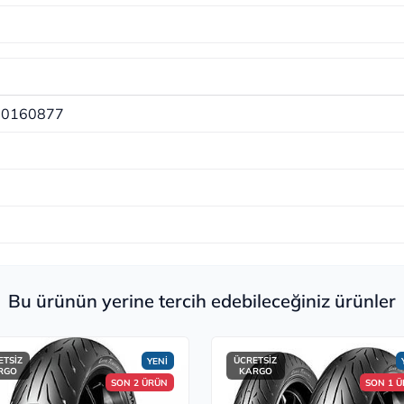
10160877
Bu ürünün yerine tercih edebileceğiniz ürünler
ETSİZ
ÜCRETSİZ
YENİ
RGO
KARGO
SON 2 ÜRÜN
SON 1 