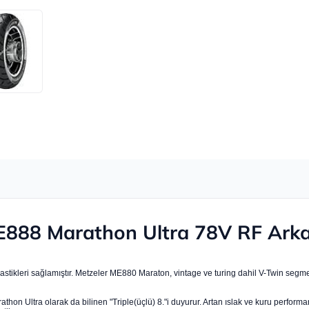
888 Marathon Ultra 78V RF Arka
t lastikleri sağlamıştır. Metzeler ME880 Maraton, vintage ve turing dahil V-Twin seg
thon Ultra olarak da bilinen "Triple(üçlü) 8."i duyurur. Artan ıslak ve kuru perfo