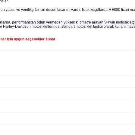
tiler.
nen yapısı ve yenilikçi bir sırt desen tasarımı vardır. Islak koşullarda ME880 ticari ma
larda, performanstan ödün vermeden yüksek kilometre arayan V-Twin motosikletçiler i
 Harley-Davidson motosikletlerinde, standart motosiklet lastiği olarak kullanılmay
cılar için uygun seçenekler sunar