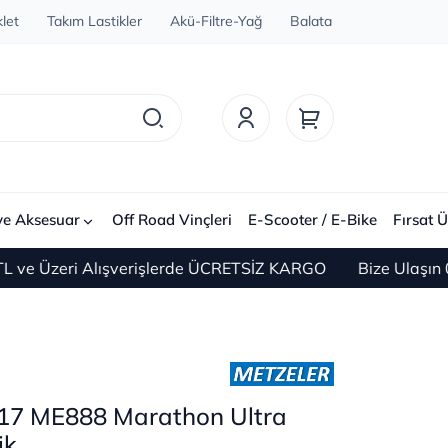
let
Takım Lastikler
Akü-Filtre-Yağ
Balata
ve Aksesuar
Off Road Vinçleri
E-Scooter / E-Bike
Fırsat Ü
zeri Alışverişlerde ÜCRETSİZ KARGO
Bize Ulaşın 0(212)
17 ME888 Marathon Ultra
ik