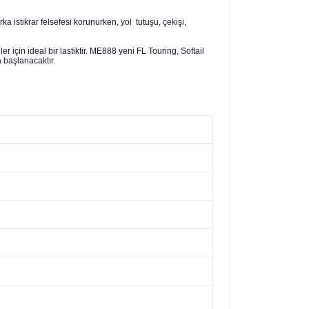
rka istikrar felsefesi korunurken, yol tutuşu, çekişi,
çin ideal bir lastiktir. ME888 yeni FL Touring, Softail
a başlanacaktır.