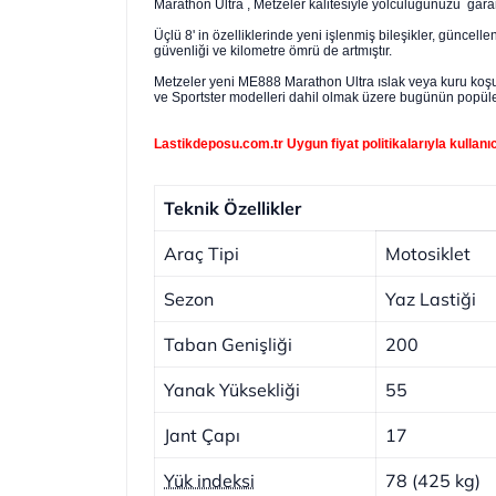
Marathon Ultra , Metzeler kalitesiyle yolculuğunuzu garan
Üçlü 8' in özelliklerinde yeni işlenmiş bileşikler, güncelle
güvenliği ve kilometre ömrü de artmıştır.
Metzeler yeni ME888 Marathon Ultra ıslak veya kuru koşul
ve Sportster modelleri dahil olmak üzere bugünün popüler
Lastikdeposu.com.tr Uygun fiyat politikalarıyla kullanı
Teknik Özellikler
Araç Tipi
Motosiklet
Sezon
Yaz Lastiği
Taban Genişliği
200
Yanak Yüksekliği
55
Jant Çapı
17
Yük indeksi
78 (425 kg)