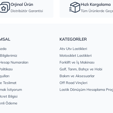
Orjinal Ürün
Hızlı Kargolama
Distribütör Garantisi
Tüm Ürünlerde Geçer
MSAL
KATEGORİLER
ızda
Atv Utv Lastikleri
 Bilgilerimiz
Motosiklet Lastikleri
Hesap Numaraları
Forklift ve İş Makinası
Politikası
Golf, Tarım, Bahçe ve Hobi
şulları
Bakım ve Aksesuarlar
e Teslimat
Off Road Vinçleri
mak İstiyorum
Lastik Dönüşüm Hesaplama Pro
cret Bilgisi
enli Ödeme