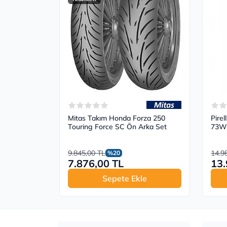
Mitas Takım Honda Forza 250
Pire
Touring Force SC Ön Arka Set
73
9.845,00 TL
14.9
%20
7.876,00 TL
13.
Sepete Ekle