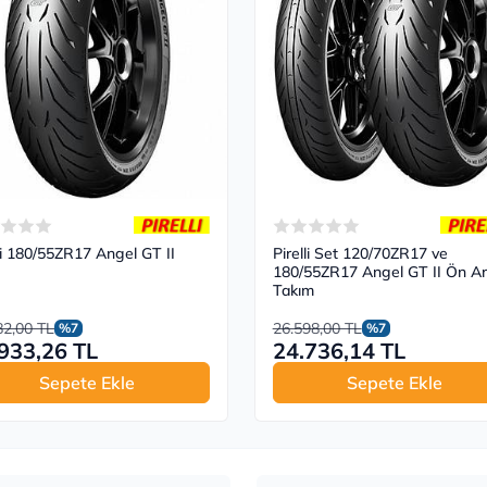
lli 180/55ZR17 Angel GT II
Pirelli Set 120/70ZR17 ve
W
180/55ZR17 Angel GT II Ön A
Takım
82,00 TL
26.598,00 TL
%7
%7
933,26 TL
24.736,14 TL
Sepete Ekle
Sepete Ekle