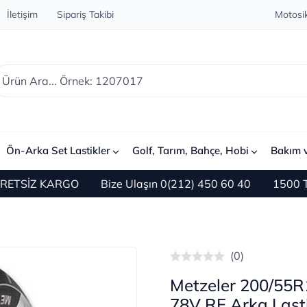
İletişim
Sipariş Takibi
Motosik
Ön-Arka Set Lastikler
Golf, Tarım, Bahçe, Hobi
Bakım 
İZ KARGO
Bize Ulaşın 0(212) 450 60 40
1500 TL ve Ü
(0)
Metzeler 200/55R
78V RF Arka Last