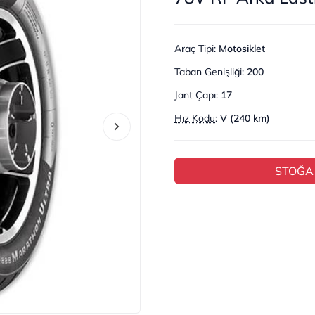
Araç Tipi
:
Motosiklet
Taban Genişliği
:
200
Jant Çapı
:
17
Hız Kodu
:
V (240 km)
STOĞA