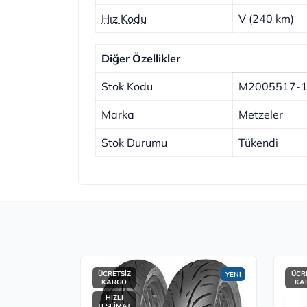
Hız Kodu
V (240 km)
Diğer Özellikler
Stok Kodu
M2005517-
Marka
Metzeler
Stok Durumu
Tükendi
ÜCRETSİZ
ÜCR
YENİ
KARGO
KA
HIZLI
TESLİMAT