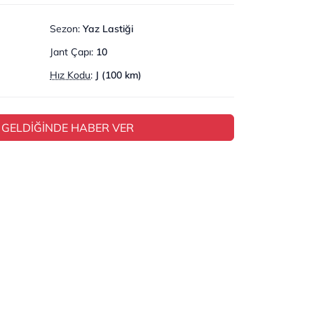
Sezon
:
Yaz Lastiği
Jant Çapı
:
10
Hız Kodu
:
J (100 km)
 GELDİĞİNDE HABER VER