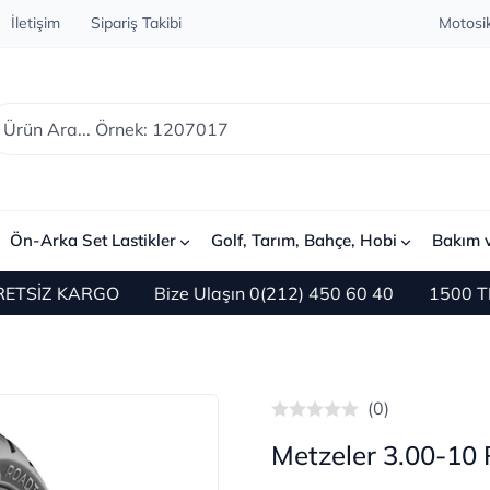
İletişim
Sipariş Takibi
Motosik
Ön-Arka Set Lastikler
Golf, Tarım, Bahçe, Hobi
Bakım 
KARGO
Bize Ulaşın 0(212) 450 60 40
1500 TL ve Üzeri
(0)
Metzeler 3.00-10 