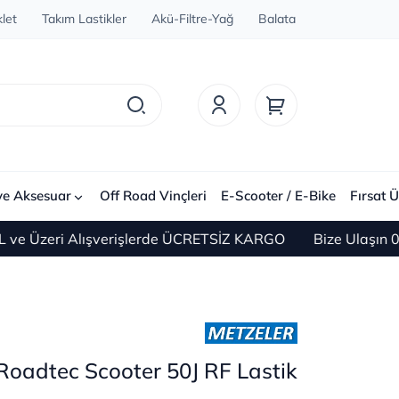
let
Takım Lastikler
Akü-Filtre-Yağ
Balata
ve Aksesuar
Off Road Vinçleri
E-Scooter / E-Bike
Fırsat Ü
 Alışverişlerde ÜCRETSİZ KARGO
Bize Ulaşın 0(212) 45
Roadtec Scooter 50J RF Lastik