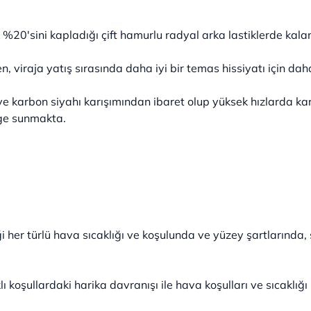
k %20'sini kapladığı çift hamurlu radyal arka lastiklerde kala
, viraja yatış sırasında daha iyi bir temas hissiyatı için daha
ve karbon siyahı karışımından ibaret olup yüksek hızlarda kara
ge sunmakta.
 her türlü hava sıcaklığı ve koşulunda ve yüzey şartlarında, ş
koşullardaki harika davranışı ile hava koşulları ve sıcaklığı