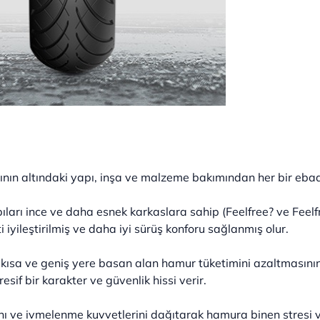
nın altındaki yapı, inşa ve malzeme bakımından her bir ebadı
arı ince ve daha esnek karkaslara sahip (Feelfree? ve Feelf
i iyileştirilmiş ve daha iyi sürüş konforu sağlanmış olur.
de kısa ve geniş yere basan alan hamur tüketimini azaltmasın
sif bir karakter ve güvenlik hissi verir.
ı ve ivmelenme kuvvetlerini dağıtarak hamura binen stresi ve 