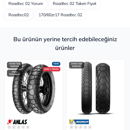
Roadtec 02 Yorum
Roadtec 02 Takım Fiyat
Roadtec02
170/60zr17 Roadtec 02
Bu ürünün yerine tercih edebileceğiniz
ürünler
ÜCRETSİZ
YENİ
ÜCRETSİZ
KARGO
KARGO
SON 1 ÜRÜN
HIZLI
TESLİMAT