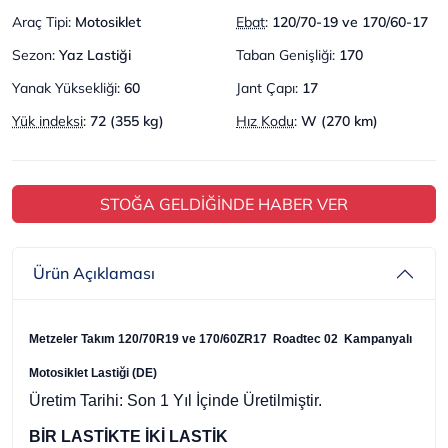
Araç Tipi
:
Motosiklet
Ebat
:
120/70-19 ve 170/60-17
Sezon
:
Yaz Lastiği
Taban Genişliği
:
170
Yanak Yüksekliği
:
60
Jant Çapı
:
17
Yük indeksi
:
72 (355 kg)
Hız Kodu
:
W (270 km)
STOĞA GELDİĞİNDE HABER VER
Ürün Açıklaması
Metzeler Takım 120/70R19 ve 170/60ZR17 Roadtec 02 Kampanyalı
Motosiklet Lastiği (DE)
Üretim Tarihi: Son 1 Yıl İçinde Üretilmiştir.
BİR LASTİKTE İKİ LASTİK