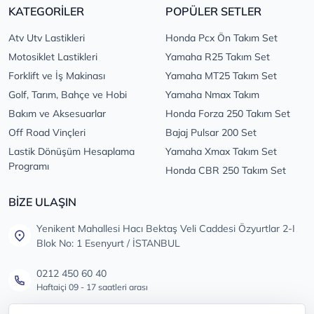
KATEGORİLER
POPÜLER SETLER
Atv Utv Lastikleri
Honda Pcx Ön Takım Set
Motosiklet Lastikleri
Yamaha R25 Takım Set
Forklift ve İş Makinası
Yamaha MT25 Takım Set
Golf, Tarım, Bahçe ve Hobi
Yamaha Nmax Takım
Bakım ve Aksesuarlar
Honda Forza 250 Takım Set
Off Road Vinçleri
Bajaj Pulsar 200 Set
Lastik Dönüşüm Hesaplama
Yamaha Xmax Takım Set
Programı
Honda CBR 250 Takım Set
BİZE ULAŞIN
Yenikent Mahallesi Hacı Bektaş Veli Caddesi Özyurtlar 2-I
Blok No: 1 Esenyurt / İSTANBUL
0212 450 60 40
Haftaiçi 09 - 17 saatleri arası