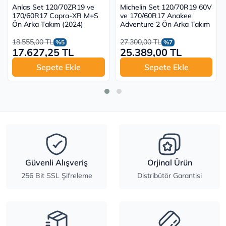
Anlas Set 120/70ZR19 ve
Michelin Set 120/70R19 60V
170/60R17 Capra-XR M+S
ve 170/60R17 Anakee
Ön Arka Takım (2024)
Adventure 2 Ön Arka Takım
18.555,00 TL
27.300,00 TL
%5
%7
17.627,25 TL
25.389,00 TL
Sepete Ekle
Sepete Ekle
Güvenli Alışveriş
Orjinal Ürün
256 Bit SSL Şifreleme
Distribütör Garantisi