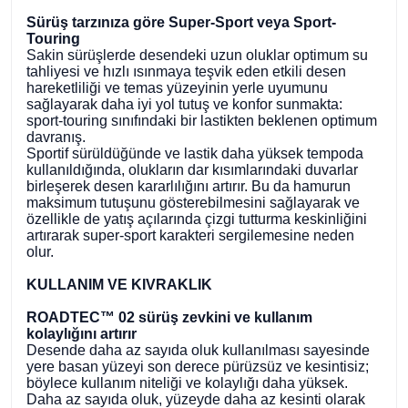
Sürüş tarzınıza göre Super-Sport veya Sport-
Touring
Sakin sürüşlerde desendeki uzun oluklar optimum su
tahliyesi ve hızlı ısınmaya teşvik eden etkili desen
hareketliliği ve temas yüzeyinin yerle uyumunu
sağlayarak daha iyi yol tutuş ve konfor sunmakta:
sport-touring sınıfındaki bir lastikten beklenen optimum
davranış.
Sportif sürüldüğünde ve lastik daha yüksek tempoda
kullanıldığında, olukların dar kısımlarındaki duvarlar
birleşerek desen kararlılığını artırır. Bu da hamurun
maksimum tutuşunu gösterebilmesini sağlayarak ve
özellikle de yatış açılarında çizgi tutturma keskinliğini
artırarak super-sport karakteri sergilemesine neden
olur.
KULLANIM VE KIVRAKLIK
ROADTEC™ 02 sürüş zevkini ve kullanım
kolaylığını artırır
Desende daha az sayıda oluk kullanılması sayesinde
yere basan yüzeyi son derece pürüzsüz ve kesintisiz;
böylece kullanım niteliği ve kolaylığı daha yüksek.
Daha az sayıda oluk, yüzeyde daha az kesinti olarak