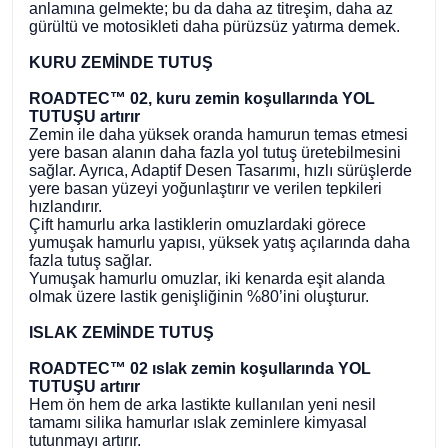
anlamına gelmekte; bu da daha az titreşim, daha az
gürültü ve motosikleti daha pürüzsüz yatırma demek.
KURU ZEMİNDE TUTUŞ
ROADTEC™ 02, kuru zemin koşullarında YOL
TUTUŞU artırır
Zemin ile daha yüksek oranda hamurun temas etmesi
yere basan alanın daha fazla yol tutuş üretebilmesini
sağlar. Ayrıca, Adaptif Desen Tasarımı, hızlı sürüşlerde
yere basan yüzeyi yoğunlaştırır ve verilen tepkileri
hızlandırır.
Çift hamurlu arka lastiklerin omuzlardaki görece
yumuşak hamurlu yapısı, yüksek yatış açılarında daha
fazla tutuş sağlar.
Yumuşak hamurlu omuzlar, iki kenarda eşit alanda
olmak üzere lastik genişliğinin %80’ini oluşturur.
ISLAK ZEMİNDE TUTUŞ
ROADTEC™ 02 ıslak zemin koşullarında YOL
TUTUŞU artırır
Hem ön hem de arka lastikte kullanılan yeni nesil
tamamı silika hamurlar ıslak zeminlere kimyasal
tutunmayı artırır.