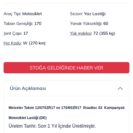
Araç Tipi
:
Motosiklet
Sezon
:
Yaz Lastiği
Taban Genişliği
:
170
Yanak Yüksekliği
:
60
Jant Çapı
:
17
Yük indeksi
:
72 (355 kg)
Hız Kodu
:
W (270 km)
STOĞA GELDİĞİNDE HABER VER
Ürün Açıklaması
Metzeler Takım 120/70ZR17 ve 170/60ZR17 Roadtec 02 Kampanyalı
Motosiklet Lastiği (DE)
Üretim Tarihi: Son 1 Yıl İçinde Üretilmiştir.