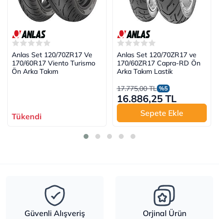
Anlas Set 120/70ZR17 Ve
Anlas Set 120/70ZR17 ve
170/60R17 Viento Turismo
170/60ZR17 Capra-RD Ön
Ön Arka Takım
Arka Takım Lastik
17.775,00 TL
%5
16.886,25 TL
Sepete Ekle
Tükendi
Güvenli Alışveriş
Orjinal Ürün