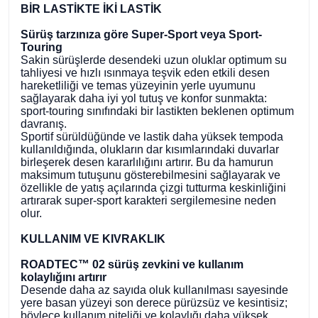
BİR LASTİKTE İKİ LASTİK
Sürüş tarzınıza göre Super-Sport veya Sport-
Touring
Sakin sürüşlerde desendeki uzun oluklar optimum su
tahliyesi ve hızlı ısınmaya teşvik eden etkili desen
hareketliliği ve temas yüzeyinin yerle uyumunu
sağlayarak daha iyi yol tutuş ve konfor sunmakta:
sport-touring sınıfındaki bir lastikten beklenen optimum
davranış.
Sportif sürüldüğünde ve lastik daha yüksek tempoda
kullanıldığında, olukların dar kısımlarındaki duvarlar
birleşerek desen kararlılığını artırır. Bu da hamurun
maksimum tutuşunu gösterebilmesini sağlayarak ve
özellikle de yatış açılarında çizgi tutturma keskinliğini
artırarak super-sport karakteri sergilemesine neden
olur.
KULLANIM VE KIVRAKLIK
ROADTEC™ 02 sürüş zevkini ve kullanım
kolaylığını artırır
Desende daha az sayıda oluk kullanılması sayesinde
yere basan yüzeyi son derece pürüzsüz ve kesintisiz;
böylece kullanım niteliği ve kolaylığı daha yüksek.