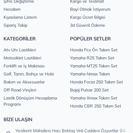
Şifre Değiştirme
Kargo ve Teslimat
Hesabım
Bayi Olmak İstiyorum
Kıyaslama Listem
Kargo Ücret Bilgisi
Sipariş Takip
3d Güvenli Ödeme
KATEGORİLER
POPÜLER SETLER
Atv Utv Lastikleri
Honda Pcx Ön Takım Set
Motosiklet Lastikleri
Yamaha R25 Takım Set
Forklift ve İş Makinası
Yamaha MT25 Takım Set
Golf, Tarım, Bahçe ve Hobi
Yamaha Nmax Takım
Bakım ve Aksesuarlar
Honda Forza 250 Takım Set
Off Road Vinçleri
Bajaj Pulsar 200 Set
Lastik Dönüşüm Hesaplama
Yamaha Xmax Takım Set
Programı
Honda CBR 250 Takım Set
BİZE ULAŞIN
Yenikent Mahallesi Hacı Bektaş Veli Caddesi Özyurtlar 2-I