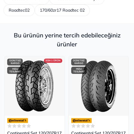
Roadtec02
170/60zr17 Roadtec 02
Bu ürünün yerine tercih edebileceğiniz
ürünler
ÜCRETSİZ
SON 1 ÜRÜN
ÜCRETSİZ
KARGO
KARGO
HIZLI
HIZLI
TESLİMAT
TESLİMAT
Continental Set 120/70ZR17
Continental Set 120/70ZR17