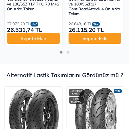
ve 180/55ZR17 TKC 70 M+S
ve 180/55ZR17
Ön Arka Takım
ContiRoadAttack 4 Ön Arka
Takım
27.073,20 TL
26.648,16 TL
%2
%2
26.531,74 TL
26.115,20 TL
Sepete Ekle
Sepete Ekle
Alternatif Lastik Takımlarını Gördünüz mü ?
ÜCRETSİZ
YENİ
KARGO
HIZLI
TESLİMAT