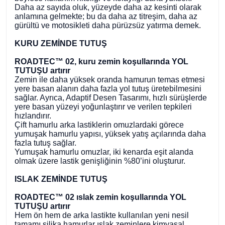
Daha az sayıda oluk, yüzeyde daha az kesinti olarak
anlamına gelmekte; bu da daha az titreşim, daha az
gürültü ve motosikleti daha pürüzsüz yatırma demek.
KURU ZEMİNDE TUTUŞ
ROADTEC™ 02, kuru zemin koşullarında YOL
TUTUŞU artırır
Zemin ile daha yüksek oranda hamurun temas etmesi
yere basan alanın daha fazla yol tutuş üretebilmesini
sağlar. Ayrıca, Adaptif Desen Tasarımı, hızlı sürüşlerde
yere basan yüzeyi yoğunlaştırır ve verilen tepkileri
hızlandırır.
Çift hamurlu arka lastiklerin omuzlardaki görece
yumuşak hamurlu yapısı, yüksek yatış açılarında daha
fazla tutuş sağlar.
Yumuşak hamurlu omuzlar, iki kenarda eşit alanda
olmak üzere lastik genişliğinin %80’ini oluşturur.
ISLAK ZEMİNDE TUTUŞ
ROADTEC™ 02 ıslak zemin koşullarında YOL
TUTUŞU artırır
Hem ön hem de arka lastikte kullanılan yeni nesil
tamamı silika hamurlar ıslak zeminlere kimyasal