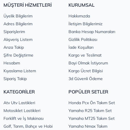
MÜŞTERİ HİZMETLERİ
KURUMSAL
Üyelik Bilgilerim
Hakkımızda
Adres Bilgilerim
İletişim Bilgilerimiz
Siparişlerim
Banka Hesap Numaraları
Alışveriş Listem
Gizlilik Politikası
Arıza Takip
İade Koşulları
Şifre Değiştirme
Kargo ve Teslimat
Hesabım
Bayi Olmak İstiyorum
Kıyaslama Listem
Kargo Ücret Bilgisi
Sipariş Takip
3d Güvenli Ödeme
KATEGORİLER
POPÜLER SETLER
Atv Utv Lastikleri
Honda Pcx Ön Takım Set
Motosiklet Lastikleri
Yamaha R25 Takım Set
Forklift ve İş Makinası
Yamaha MT25 Takım Set
Golf, Tarım, Bahçe ve Hobi
Yamaha Nmax Takım