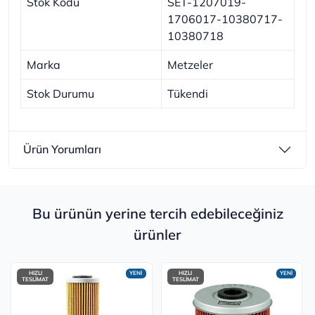
Stok Kodu
SET-1207019-
1706017-10380717-
10380718
Marka
Metzeler
Stok Durumu
Tükendi
Ürün Yorumları
Bu ürünün yerine tercih edebileceğiniz
ürünler
HIZLI
YENİ
HIZLI
YENİ
TESLİMAT
TESLİMAT