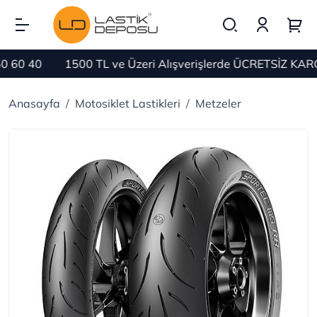
60 40
1500 TL ve Üzeri Alışverişlerde ÜCRETSİZ KARGO
Anasayfa
Motosiklet Lastikleri
Metzeler