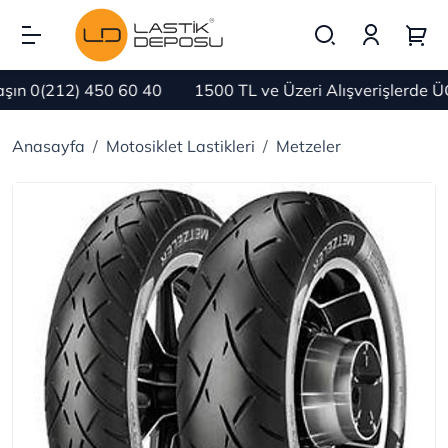
n 0(212) 450 60 40
1500 TL ve Üzeri Alışverişlerde Ü
Anasayfa
Motosiklet Lastikleri
Metzeler