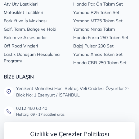
Atv Utv Lastikleri
Honda Pcx Ön Takım Set
Motosiklet Lastikleri
Yamaha R25 Takım Set
Forklift ve İş Makinası
Yamaha MT25 Takım Set
Golf, Tarım, Bahçe ve Hobi
Yamaha Nmax Takım
Bakım ve Aksesuarlar
Honda Forza 250 Takım Set
Off Road Vinçleri
Bajaj Pulsar 200 Set
Lastik Dönüşüm Hesaplama
Yamaha Xmax Takım Set
Programı
Honda CBR 250 Takım Set
BİZE ULAŞIN
Yenikent Mahallesi Hacı Bektaş Veli Caddesi Özyurtlar 2-I
Blok No: 1 Esenyurt / İSTANBUL
0212 450 60 40
Haftaiçi 09 - 17 saatleri arası
info@lastikdeposu.com.tr
Gizlilik ve Çerezler Politikası
Tüm öneri ve şikayetleriniz için