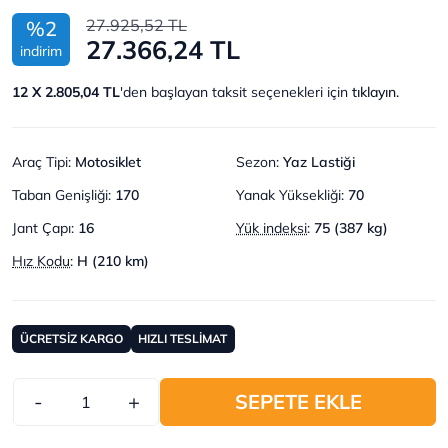
27.925,52 TL
%2
27.366,24 TL
indirim
12 X 2.805,04 TL
'den başlayan taksit seçenekleri için
tıklayın.
Araç Tipi
:
Motosiklet
Sezon
:
Yaz Lastiği
Taban Genişliği
:
170
Yanak Yüksekliği
:
70
Jant Çapı
:
16
Yük indeksi
:
75 (387 kg)
Hız Kodu
:
H (210 km)
ÜCRETSİZ KARGO
HIZLI TESLİMAT
-
+
SEPETE EKLE