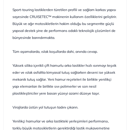
Sport-touring lastiklerden türetilen profili ve sağlam karkas yapısı
sayesinde CRUISETEC™ makinenin kullanım özelliklerini geliştirir.
Büyük ve ağır motosikletlerin hakim olduğu bu segmentte güçlü
yapısal destek yine de performans odaklı teknolojik çözümleri de
bünyesinde barındırmakta.
Tüm aşamalarda, ıslak koşullarda dahi, anında cevap.
Yüksek silika içerikli çift hamurlu arka lastikler hızlı ısınmayı teşvik
eder ve ıslak asfaltta kimyasal tutuş sağlarken deseni ise yüksek
mekanik tutuş sağlar. Yeni hamur reçeteleri ile birlikte yenilikçi
yapı elemanları ile birlikte sıvı polimerler ve son nesil
plastikleştiriciler yere basan yüzeyi azami düzeye taşır.
Virajlarda üstün yol tutuşun tadını çıkarın.
Yenilikçi hamurlar ve arka lastikteki yerleşimleri performansı,
torklu büyük motosikletlerin gerektirdiği lastik mukavemetine