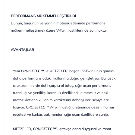
PERFORMANS MÜKEMMELLEŞTİRİLDİ
Dünün, bugünün ve yarının motosikletlerinde performansı
mükemmelleştirmek üzere V-Twin lastiklerinde son nokta.
AVANTAJLAR
Yeni
CRUISETEC™
ile METZELER, başarılı V-Twin ürün gamını
daha performans odaklı kullanma doğru genişletiyor. Bu lastik,
ıslak zeminlerde dahi çarpıcı ol tutuş, çığır açan performans
tutarlılığı ve yenilikçi kararlılık özellikleri ile mevcut ve eski
motosikletlerin kullanım karakterini daha yukarı seviyelere
taşıyor.
CRUISETEC
™
V-Twin lastiği üretiminde desen, hamur
reçetesi ve karkas bakımından çığır açan özelliklere sahip.
METZELER,
CRUISETEC™
'
i, gittikçe daha duygusal ve rahat