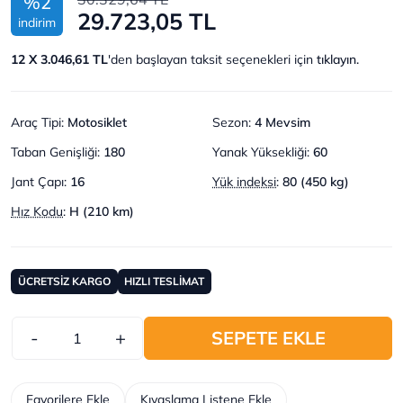
%2
29.723,05 TL
indirim
12 X 3.046,61 TL
'den başlayan taksit seçenekleri için
tıklayın.
Araç Tipi
:
Motosiklet
Sezon
:
4 Mevsim
Taban Genişliği
:
180
Yanak Yüksekliği
:
60
Jant Çapı
:
16
Yük indeksi
:
80 (450 kg)
Hız Kodu
:
H (210 km)
ÜCRETSİZ KARGO
HIZLI TESLİMAT
-
+
SEPETE EKLE
Favorilere Ekle
Kıyaslama Listene Ekle