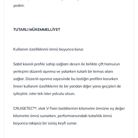
yedirir.
TUTARLI MÜKEMMELLİYET
Kullanım özelliklerini ömrü boyunca korur.
Sabit kavisli profile sahip sağlam desen ile birlikte çift hamurun
yerleşimi düzenli aşınma ve yatarken tutarlı bir temas alanı
sağlar. Düzenli aşınma sayesinde bu lastiğin profilini korurken
lineer kullanım özelliklerini ile bir yandan diğer yana geçişleri de
iyileştirir, ister tek ister yolculu olsun.
CRUISETEC™, stok V-Twin lastiklerinin kilometre ömrüne eş değer
kilometre ömrü sunarken, performansındaki tutarlılık ömrü
boyunca rakipsiz bir sürüş keyfi sunar.