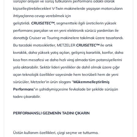
sürüşler arayan ve sürüş tutkularını performans odaklı olarak
kişiselleştirebilecekleri V-Twin makinelerde yaşayan motorcuların
ihtiyaçlarına cevap verebilmek için
geliştirildi.
CRUISETEC™,
segmentteki ilgili üreticilerin yüksek
performans parçaları ve en yeni elektronik sürücü yardımları ile
donattığı Cruiser ve Touring makinelere takılmak üzere tasarlandı.
Bu tarzdaki motosikletler, METZELER
CRUISETEC™
ile artık
kıvraklık, daha yüksek yatış açıları, gelişmiş kararlılık, konfor, daha
kısa fren mesafesi ve daha hızlı viraj almada tüm potansiyellerini
yola aktarabilir. Sektör lideri yenilikler de dahil olmak üzere çığır
açan teknolojik özellikler sayesinde hem tecrübeli hem de yeni
sürücüler, Metzeler’in ürün sloganı “
Mükemmelleştirilmiş
Performans
”ın şahidiymişçesine fevkalade bir şekilde sürüşün
tadını çıkarabilir.
PERFORMANSLI GEZMENİN TADINI ÇIKARIN
Üstün kullanım özellikleri, çizgi seçme ve tutturma.