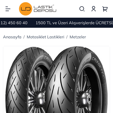
450 60 40
1500 TL ve Üzeri Alışverişlerde ÜCRETSİZ KA
Anasayfa
Motosiklet Lastikleri
Metzeler