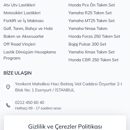
Atv Utv Lastikleri
Honda Pcx Ön Takım Set
Motosiklet Lastikleri
Yamaha R25 Takım Set
Forklift ve İş Makinası
Yamaha MT25 Takım Set
Golf, Tarım, Bahçe ve Hobi
Yamaha Nmax Takım
Bakım ve Aksesuarlar
Honda Forza 250 Takım Set
Off Road Vinçleri
Bajaj Pulsar 200 Set
Lastik Dönüşüm Hesaplama
Yamaha Xmax Takım Set
Programı
Honda CBR 250 Takım Set
BİZE ULAŞIN
Yenikent Mahallesi Hacı Bektaş Veli Caddesi Özyurtlar 2-I
Blok No: 1 Esenyurt / İSTANBUL
0212 450 60 40
Haftaiçi 09 - 17 saatleri arası
info@lastikdeposu.com.tr
Gizlilik ve Çerezler Politikası
Tüm öneri ve şikayetleriniz için