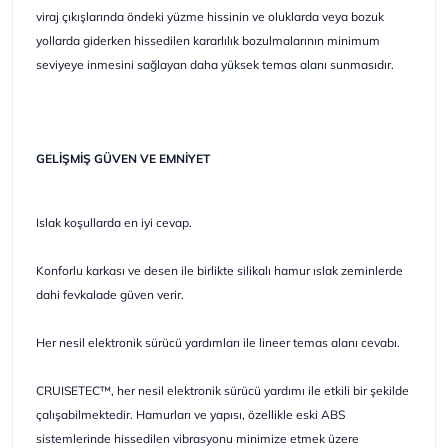
viraj çıkışlarında öndeki yüzme hissinin ve oluklarda veya bozuk
yollarda giderken hissedilen kararlılık bozulmalarının minimum
seviyeye inmesini sağlayan daha yüksek temas alanı sunmasıdır.
GELİŞMİŞ GÜVEN VE EMNİYET
Islak koşullarda en iyi cevap.
Konforlu karkası ve desen ile birlikte silikalı hamur ıslak zeminlerde
dahi fevkalade güven verir.
Her nesil elektronik sürücü yardımları ile lineer temas alanı cevabı.
CRUISETEC™, her nesil elektronik sürücü yardımı ile etkili bir şekilde
çalışabilmektedir. Hamurları ve yapısı, özellikle eski ABS
sistemlerinde hissedilen vibrasyonu minimize etmek üzere