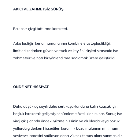
AKICI VE ZAHMETSİZ SÜRÜŞ
Rakipsiz çizgi tutturma karakteri.
Arka lastiğin kenar hamurlarının kombine elastoplastikliği,
limitleri zorlarken güven vermek ve keyif sürüşleri sırasında ise
zahmetsiz ve nötr bir yönlendirme sağlamak üzere geliştirildi.
ÖNDE NET HİSSİYAT
Daha düşük uç sayılı daha sert kuşaklar daha kalın kauçuk için
boşluk bırakarak gelişmiş sönümleme özellikleri sunar. Sonuç ise
viraj çıkışlarında öndeki yüzme hissinin ve oluklarda veya bozuk
yollarda giderken hissedilen kararlılık bozulmalarının minimum
seviyeye inmesini sağlayan daha yüksek temas alanı sunmasıdır.