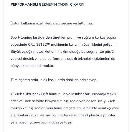
PERFORMANSLI GEZMENİN TADINI ÇIKARIN
Üstün kullanım özellikleri, çizgi seçme ve tutturma.
Sport-touring lastiklerden türetilen profili ve sağlam karkas yapısı
sayesinde CRUISETEC™ makinenin kullanım özelliklerini geliştirir.
Büyük ve ağır motosikletlerin hakim olduğu bu segmentte güçlü
yapısal destek yine de performans odaklı teknolojik çözümleri de
bünyesinde barındırmakta.
Tüm aşamalarda, ıslak koşullarda dahi, anında cevap.
Yüksek silika içerikli çift hamurlu arka lastikler hızlı ısınmayı teşvik
eder ve ıslak asfaltta kimyasal tutuş sağlarken deseni ise yüksek
mekanik tutuş sağlar. Yeni hamur reçeteleri ile birlikte yenilikçi yapı
elemanları ile birlikte sıvı polimerler ve son nesil plastikleştiriciler
yere basan yüzeyi azami düzeye taşır.