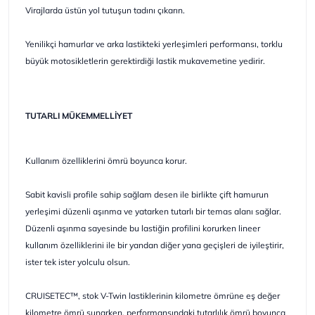
Virajlarda üstün yol tutuşun tadını çıkarın.
Yenilikçi hamurlar ve arka lastikteki yerleşimleri performansı, torklu
büyük motosikletlerin gerektirdiği lastik mukavemetine yedirir.
TUTARLI MÜKEMMELLİYET
Kullanım özelliklerini ömrü boyunca korur.
Sabit kavisli profile sahip sağlam desen ile birlikte çift hamurun
yerleşimi düzenli aşınma ve yatarken tutarlı bir temas alanı sağlar.
Düzenli aşınma sayesinde bu lastiğin profilini korurken lineer
kullanım özelliklerini ile bir yandan diğer yana geçişleri de iyileştirir,
ister tek ister yolculu olsun.
CRUISETEC™, stok V-Twin lastiklerinin kilometre ömrüne eş değer
kilometre ömrü sunarken, performansındaki tutarlılık ömrü boyunca