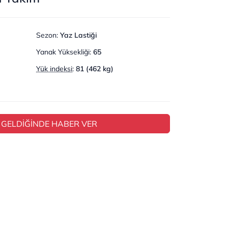
Sezon
:
Yaz Lastiği
Yanak Yüksekliği
:
65
Yük indeksi
:
81 (462 kg)
 GELDİĞİNDE HABER VER