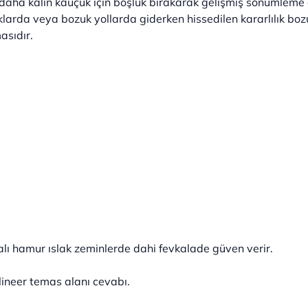
aha kalın kauçuk için boşluk bırakarak gelişmiş sönümleme öz
uklarda veya bozuk yollarda giderken hissedilen kararlılık b
asıdır.
ikalı hamur ıslak zeminlerde dahi fevkalade güven verir.
 lineer temas alanı cevabı.