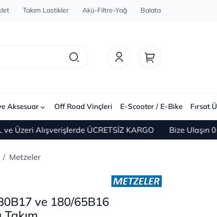
let
Takım Lastikler
Akü-Filtre-Yağ
Balata
ve Aksesuar
Off Road Vinçleri
E-Scooter / E-Bike
Fırsat Ü
 Alışverişlerde ÜCRETSİZ KARGO
Bize Ulaşın 0(212) 450
Metzeler
/80B17 ve 180/65B16
a Takım