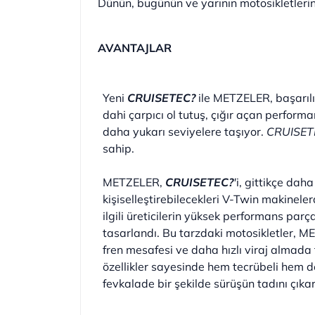
Dünün, bugünün ve yarının motosikletleri
AVANTAJLAR
Yeni
CRUISETEC?
ile METZELER, başarılı
dahi çarpıcı ol tutuş, çığır açan performans
daha yukarı seviyelere taşıyor.
CRUISET
sahip.
METZELER,
CRUISETEC?
'
i, gittikçe dah
kişiselleştirebilecekleri V-Twin makinele
ilgili üreticilerin yüksek performans parç
tasarlandı. Bu tarzdaki motosikletler,
fren mesafesi ve daha hızlı viraj almada t
özellikler sayesinde hem tecrübeli hem de
fevkalade bir şekilde sürüşün tadını çıkar