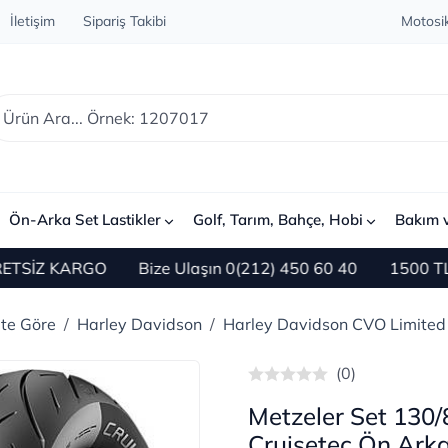
İletişim
Sipariş Takibi
Motosik
Ön-Arka Set Lastikler
Golf, Tarım, Bahçe, Hobi
Bakım 
ARGO
Bize Ulaşın 0(212) 450 60 40
1500 TL ve Üzeri
ete Göre
Harley Davidson
Harley Davidson CVO Limited
(0)
Metzeler Set 130
Cruisetec Ön Ark