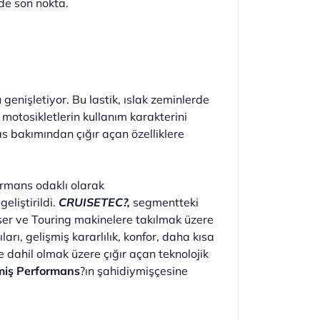
de son nokta.
enişletiyor. Bu lastik, ıslak zeminlerde
ki motosikletlerin kullanım karakterini
s bakımından çığır açan özelliklere
ormans odaklı olarak
eliştirildi.
CRUISETEC?,
segmentteki
uiser ve Touring makinelere takılmak üzere
ıları, gelişmiş kararlılık, konfor, daha kısa
de dahil olmak üzere çığır açan teknolojik
miş Performans
?ın şahidiymişçesine