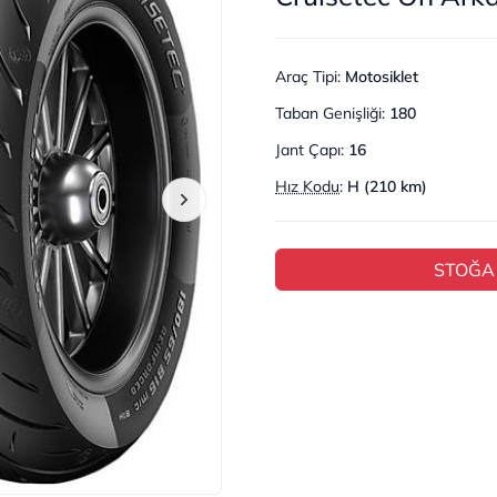
Araç Tipi
:
Motosiklet
Taban Genişliği
:
180
Jant Çapı
:
16
Hız Kodu
:
H (210 km)
STOĞA