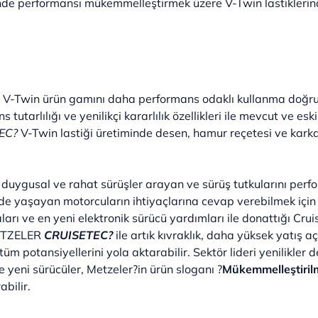
nde performansı mükemmelleştirmek üzere V-Twin lastiklerin
 V-Twin ürün gamını daha performans odaklı kullanma doğru g
 tutarlılığı ve yenilikçi kararlılık özellikleri ile mevcut ve es
EC
?
V-Twin lastiği üretiminde desen, hamur reçetesi ve karka
a duygusal ve rahat sürüşler arayan ve sürüş tutkularını perf
rde yaşayan motorcuların ihtiyaçlarına cevap verebilmek için g
aları ve en yeni elektronik sürücü yardımları ile donattığı Cr
 METZELER
CRUISETEC?
ile artık kıvraklık, daha yüksek yatış aç
üm potansiyellerini yola aktarabilir. Sektör lideri yenilikler 
 yeni sürücüler, Metzeler?in ürün sloganı ?
Mükemmelleştiril
abilir.