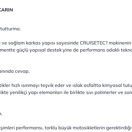
KARIN
 tutturma.
ili ve sağlam karkas yapısı sayesinde CRUISETEC? makinenin kul
gmentte güçlü yapısal destek yine de performans odaklı tekn
 anında cevap.
astikler hızlı ısınmayı teşvik eder ve ıslak asfaltta kimyasal 
ikte yenilikçi yapı elemanları ile birlikte sıvı polimerler ve son
n.
leşimleri performansı, torklu büyük motosikletlerin gerektirdiğ