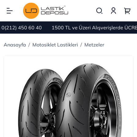
12) 450 60 40
1500 TL ve Üzeri Alışverişlerde ÜCRETS
Anasayfa
Motosiklet Lastikleri
Metzeler