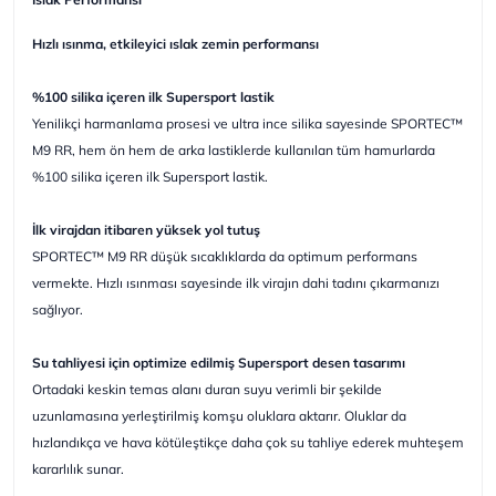
Hızlı ısınma, etkileyici ıslak zemin performansı
%100 silika içeren ilk Supersport lastik
Yenilikçi harmanlama prosesi ve ultra ince silika sayesinde SPORTEC™
M9 RR, hem ön hem de arka lastiklerde kullanılan tüm hamurlarda
%100 silika içeren ilk Supersport lastik.
İlk virajdan itibaren yüksek yol tutuş
SPORTEC™ M9 RR düşük sıcaklıklarda da optimum performans
vermekte. Hızlı ısınması sayesinde ilk virajın dahi tadını çıkarmanızı
sağlıyor.
Su tahliyesi için optimize edilmiş Supersport desen tasarımı
Ortadaki keskin temas alanı duran suyu verimli bir şekilde
uzunlamasına yerleştirilmiş komşu oluklara aktarır. Oluklar da
hızlandıkça ve hava kötüleştikçe daha çok su tahliye ederek muhteşem
kararlılık sunar.