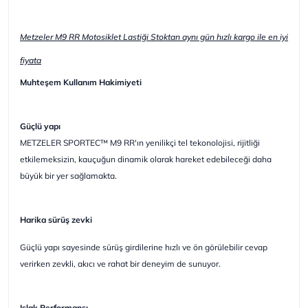
Metzeler M9 RR Motosiklet Lastiği Stoktan aynı gün hızlı kargo ile en iyi
fiyata
Muhteşem Kullanım Hakimiyeti
Güçlü yapı
METZELER SPORTEC™ M9 RR'ın yenilikçi tel tekonolojisi, rijitliği
etkilemeksizin, kauçuğun dinamik olarak hareket edebileceği daha
büyük bir yer sağlamakta.
Harika sürüş zevki
Güçlü yapı sayesinde sürüş girdilerine hızlı ve ön görülebilir cevap
verirken zevkli, akıcı ve rahat bir deneyim de sunuyor.
Islak Performansı