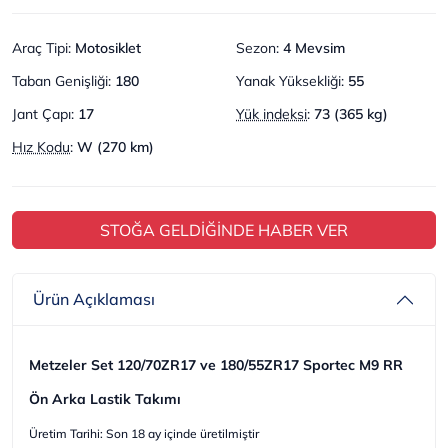
Araç Tipi
:
Motosiklet
Sezon
:
4 Mevsim
Taban Genişliği
:
180
Yanak Yüksekliği
:
55
Jant Çapı
:
17
Yük indeksi
:
73 (365 kg)
Hız Kodu
:
W (270 km)
STOĞA GELDİĞİNDE HABER VER
Ürün Açıklaması
Metzeler Set 120/70ZR17 ve 180/55ZR17 Sportec M9 RR
Ön Arka Lastik Takımı
Üretim Tarihi: Son 18 ay içinde üretilmiştir