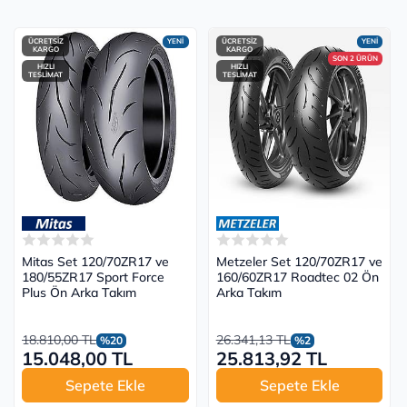
ÜCRETSİZ
YENİ
ÜCRETSİZ
YENİ
KARGO
KARGO
SON 2 ÜRÜN
HIZLI
HIZLI
TESLİMAT
TESLİMAT
Mitas Set 120/70ZR17 ve
Metzeler Set 120/70ZR17 ve
180/55ZR17 Sport Force
160/60ZR17 Roadtec 02 Ön
Plus Ön Arka Takım
Arka Takım
18.810,00 TL
26.341,13 TL
%20
%2
15.048,00 TL
25.813,92 TL
Sepete Ekle
Sepete Ekle