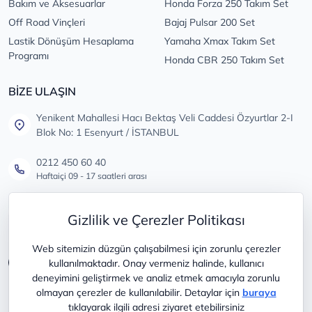
Bakım ve Aksesuarlar
Honda Forza 250 Takım Set
Off Road Vinçleri
Bajaj Pulsar 200 Set
Lastik Dönüşüm Hesaplama
Yamaha Xmax Takım Set
Programı
Honda CBR 250 Takım Set
BİZE ULAŞIN
Yenikent Mahallesi Hacı Bektaş Veli Caddesi Özyurtlar 2-I
Blok No: 1 Esenyurt / İSTANBUL
0212 450 60 40
Haftaiçi 09 - 17 saatleri arası
info@lastikdeposu.com.tr
Gizlilik ve Çerezler Politikası
Tüm öneri ve şikayetleriniz için
Web sitemizin düzgün çalışabilmesi için zorunlu çerezler
kullanılmaktadır. Onay vermeniz halinde, kullanıcı
deneyimini geliştirmek ve analiz etmek amacıyla zorunlu
olmayan çerezler de kullanılabilir. Detaylar için
buraya
tıklayarak ilgili adresi ziyaret etebilirsiniz