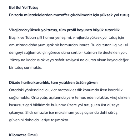
Bol Bol Yol Tutuş
En zorlu mücadelelerden muzaffer çıkabilmeniz için yüksek yol tutuş
Virajlarda yüksek yol tutuş, tüm profil boyunca büyük tutarlılık
Başlık ve Taban çift hamur yerleşimi, virajlarda yüksek yol tutuş için
omuzlarda daha yumuşak bir hamurdan ibaret. Bu da, tutarlılığı ve ısıl
dengeyi sağlamak için görece daha sert bir katman ile destekleniyor.
Yüzey ne kadar ıslak veya asfalt seviyesi ne olursa olsun kayda değer
bir tutuş sunmakta.
Düzde harika kararlılık, tam yatıkken üstün güven
Ortadaki yönlendirici oluklar motosiklet dik konumda iken kararlılık
sağlamakta. Orta yatış açılarında yere temas eden oluklar, viraj alırken
kusursuz geri bildirimde bulunma üzere yol tutuşu en üst düzeye
çıkarıyor. Slick omuzlar ise maksimum yatış açısında dahi sürüş
güvenini daha da ileriye taşımakta.
Kilometre Ömrü