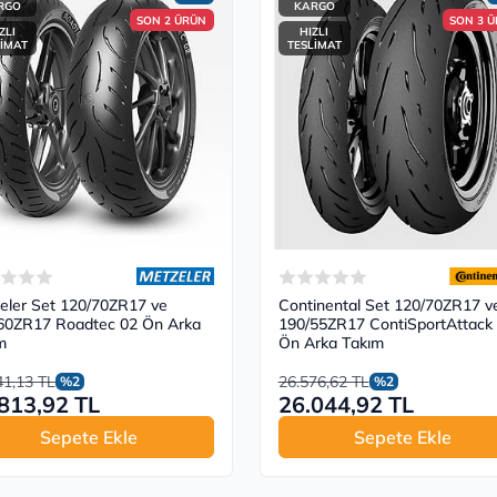
RGO
KARGO
SON 2 ÜRÜN
SON 3 
ZLI
HIZLI
LİMAT
TESLİMAT
eler Set 120/70ZR17 ve
Continental Set 120/70ZR17 v
60ZR17 Roadtec 02 Ön Arka
190/55ZR17 ContiSportAttack
m
Ön Arka Takım
41,13 TL
26.576,62 TL
%2
%2
813,92 TL
26.044,92 TL
Sepete Ekle
Sepete Ekle