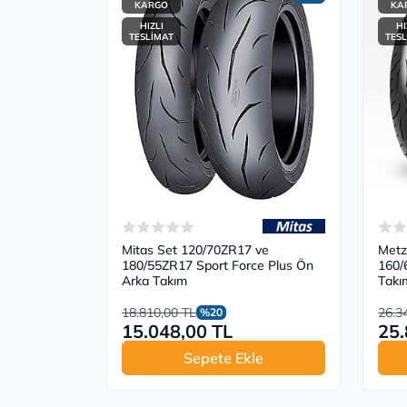
KARGO
KA
HIZLI
HI
TESLİMAT
TES
Mitas Set 120/70ZR17 ve
Metz
180/55ZR17 Sport Force Plus Ön
160/
Arka Takım
Takı
18.810,00 TL
26.3
%20
15.048,00 TL
25.
Sepete Ekle