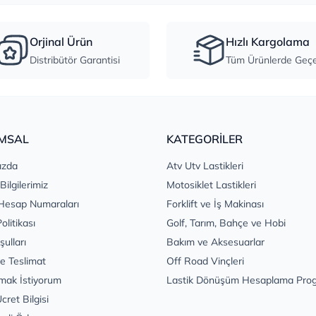
Orjinal Ürün
Hızlı Kargolama
Distribütör Garantisi
Tüm Ürünlerde Geçer
MSAL
KATEGORİLER
ızda
Atv Utv Lastikleri
 Bilgilerimiz
Motosiklet Lastikleri
Hesap Numaraları
Forklift ve İş Makinası
Politikası
Golf, Tarım, Bahçe ve Hobi
şulları
Bakım ve Aksesuarlar
e Teslimat
Off Road Vinçleri
mak İstiyorum
Lastik Dönüşüm Hesaplama Pro
cret Bilgisi