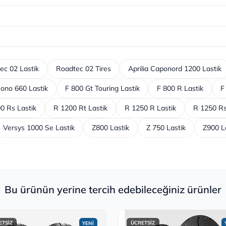
ec 02 Lastik
Roadtec 02 Tires
Aprilia Caponord 1200 Lastik
ono 660 Lastik
F 800 Gt Touring Lastik
F 800 R Lastik
F
0 Rs Lastik
R 1200 Rt Lastik
R 1250 R Lastik
R 1250 Rs
Versys 1000 Se Lastik
Z800 Lastik
Z 750 Lastik
Z900 L
Bu ürünün yerine tercih edebileceğiniz ürünler
ETSİZ
ÜCRETSİZ
YENİ