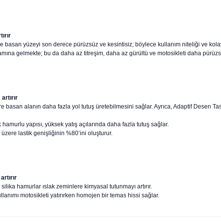
ırır
basan yüzeyi son derece pürüzsüz ve kesintisiz; böylece kullanım niteliği ve kola
amına gelmekte; bu da daha az titreşim, daha az gürültü ve motosikleti daha pürüz
rtırır
asan alanın daha fazla yol tutuş üretebilmesini sağlar. Ayrıca, Adaptif Desen Tasa
hamurlu yapısı, yüksek yatış açılarında daha fazla tutuş sağlar.
zere lastik genişliğinin %80’ini oluşturur.
rtırır
ilika hamurlar ıslak zeminlere kimyasal tutunmayı artırır.
anımı motosikleti yatırırken homojen bir temas hissi sağlar.