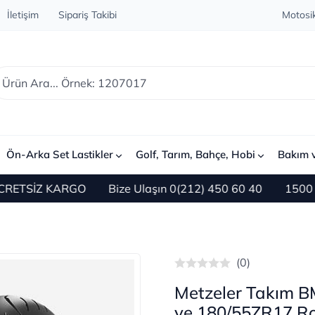
İletişim
Sipariş Takibi
Motosik
Ön-Arka Set Lastikler
Golf, Tarım, Bahçe, Hobi
Bakım 
İZ KARGO
Bize Ulaşın 0(212) 450 60 40
1500 TL ve Ü
(0)
Metzeler Takım 
ve 180/55ZR17 Ro