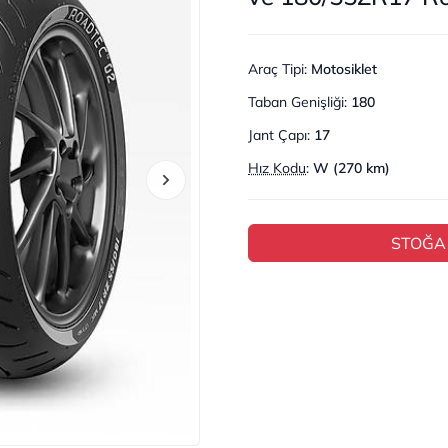
Araç Tipi
:
Motosiklet
Taban Genişliği
:
180
Jant Çapı
:
17
Hız Kodu
:
W (270 km)
STOĞA