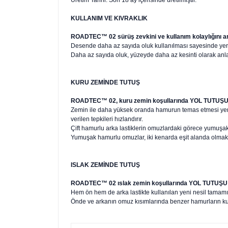
Üretim Tarihi: Son 18 ay içerisinde üretilmiştir.
KULLANIM VE KIVRAKLIK
ROADTEC™ 02 sürüş zevkini ve kullanım kolaylığını art
Desende daha az sayıda oluk kullanılması sayesinde yere 
Daha az sayıda oluk, yüzeyde daha az kesinti olarak anl
KURU ZEMİNDE TUTUŞ
ROADTEC™ 02, kuru zemin koşullarında YOL TUTUŞU a
Zemin ile daha yüksek oranda hamurun temas etmesi yere b
verilen tepkileri hızlandırır.
Çift hamurlu arka lastiklerin omuzlardaki görece yumuşak 
Yumuşak hamurlu omuzlar, iki kenarda eşit alanda olmak ü
ISLAK ZEMİNDE TUTUŞ
ROADTEC™ 02 ıslak zemin koşullarında YOL TUTUŞU a
Hem ön hem de arka lastikte kullanılan yeni nesil tamamı s
Önde ve arkanın omuz kısımlarında benzer hamurların kull