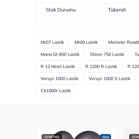
Stok Durumu
Tükendi
Mt07 Lastik
Mt09 Lastik
Metzeler Roadt
Mana Gt 850 Lastik
Shiver 750 Lastik
Tu
R 12 Ninet Lastik
R 1200 R Lastik
R 120
Versys 1000 Lastik
Versys 1000 S Lastik
Cb1000r Lastik
ÜCRETSİZ
ÜCR
YENİ