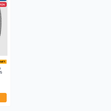
ÜRÜN
e
 5