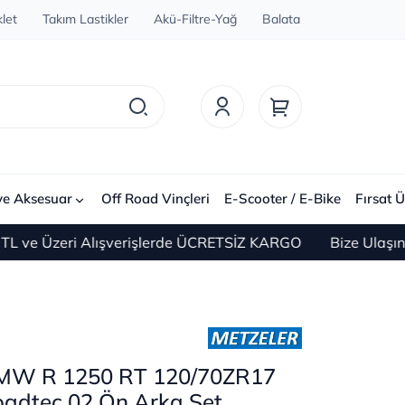
let
Takım Lastikler
Akü-Filtre-Yağ
Balata
ve Aksesuar
Off Road Vinçleri
E-Scooter / E-Bike
Fırsat Ü
zeri Alışverişlerde ÜCRETSİZ KARGO
Bize Ulaşın 0(212)
BMW R 1250 RT 120/70ZR17
adtec 02 Ön Arka Set