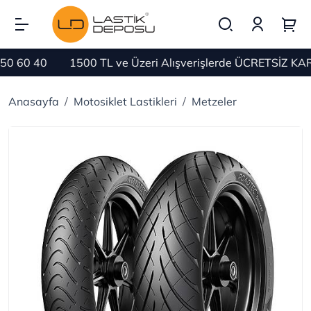
1500 TL ve Üzeri Alışverişlerde ÜCRETSİZ KARGO
B
Anasayfa
Motosiklet Lastikleri
Metzeler