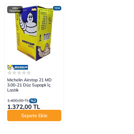
HIZLI
YENİ
TESLİMAT
Michelin Airstop 21 MD
3.00-21 Düz Supaplı İç
Lastik
1.400,00 TL
%2
1.372,00 TL
Sepete Ekle