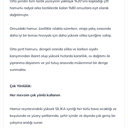
Orta şeridin tüm lastik yüzeyinin yaklaşık %20'sini kapladığı çift
hamurlu radyal arka lastiklerde kalan %80 omuzlara eşit olarak
dağıtılmıştır.
Omuzdaki hamur, özellikle ıslakta sürerken, viraja yatış sırasında
daha iyi bir temas hissiyatı için daha yüksek silika içeriğine sahip.
Orta şerit hamuru, dengeli oranda silika ve karbon siyahı
karışımından ibaret olup yüksek hızlarda kararlılık, ısı dağıtımı ile
yıpranma dayanımı ve yol tutuş arasında mükemmel bir denge
sunmakta.
Çok Yönlülük:
Her mevsim çok yönlü kullanım
Hamur reçetesindeki yüksek SİLİKA içeriği her türlü hava sıcaklığı ve
koşulunda ve yüzey şartlarında, şehir içinde ve dışında çok geniş bir
çalışma aralığı sunar.