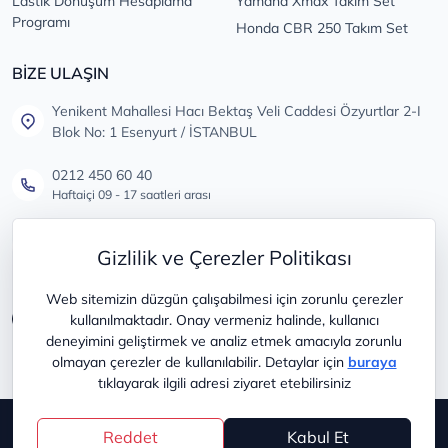
Lastik Dönüşüm Hesaplama
Yamaha Xmax Takım Set
Programı
Honda CBR 250 Takım Set
BİZE ULAŞIN
Yenikent Mahallesi Hacı Bektaş Veli Caddesi Özyurtlar 2-I
Blok No: 1 Esenyurt / İSTANBUL
0212 450 60 40
Haftaiçi 09 - 17 saatleri arası
info@lastikdeposu.com.tr
Gizlilik ve Çerezler Politikası
Tüm öneri ve şikayetleriniz için
Web sitemizin düzgün çalışabilmesi için zorunlu çerezler
kullanılmaktadır. Onay vermeniz halinde, kullanıcı
deneyimini geliştirmek ve analiz etmek amacıyla zorunlu
olmayan çerezler de kullanılabilir. Detaylar için
buraya
tıklayarak ilgili adresi ziyaret etebilirsiniz
Copyright © 2025
lastikdeposu
Reddet
Kabul Et