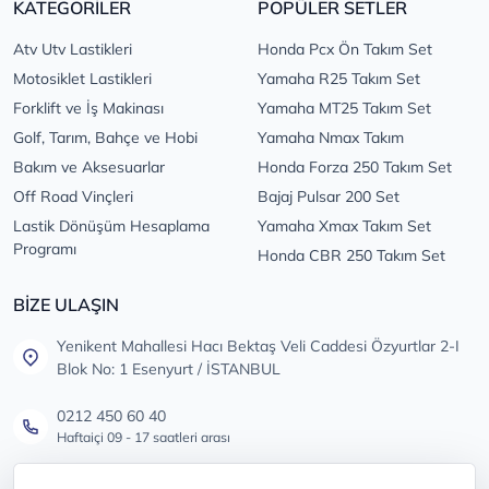
KATEGORİLER
POPÜLER SETLER
Atv Utv Lastikleri
Honda Pcx Ön Takım Set
Motosiklet Lastikleri
Yamaha R25 Takım Set
Forklift ve İş Makinası
Yamaha MT25 Takım Set
Golf, Tarım, Bahçe ve Hobi
Yamaha Nmax Takım
Bakım ve Aksesuarlar
Honda Forza 250 Takım Set
Off Road Vinçleri
Bajaj Pulsar 200 Set
Lastik Dönüşüm Hesaplama
Yamaha Xmax Takım Set
Programı
Honda CBR 250 Takım Set
BİZE ULAŞIN
Yenikent Mahallesi Hacı Bektaş Veli Caddesi Özyurtlar 2-I
Blok No: 1 Esenyurt / İSTANBUL
0212 450 60 40
Haftaiçi 09 - 17 saatleri arası
info@lastikdeposu.com.tr