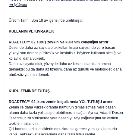
en iyi fiyata
Üretim Tarihi: Son 18 ay içerisinde üretilmiştir.
KULLANIM VE KIVRAKLIK
ROADTEC™ 02 sürüş zevkini ve kullanım kolaylığını artırır
Desende daha az sayıda oluk kullanılması sayesinde yere basan
yüzeyi son derece pürüzsüz ve kesintisiz; böylece kullanım niteliği ve
kolaylığı daha yüksek.
Daha az sayıda oluk, yüzeyde daha az kesinti olarak anlamına
gelmekte; bu da daha az titreşim, daha az gürültü ve motosikleti daha
pürüzsüz yatırma demek.
KURU ZEMİNDE TUTUŞ
ROADTEC™ 02, kuru zemin koşullarında YOL TUTUŞU artırır
Zemin ile daha yüksek oranda hamurun temas etmesi yere basan
alanın daha fazla yol tutuş üretebilmesini sağlar. Ayrıca, Adaptif Desen
Tasarımı, hızlı sürüşlerde yere basan yüzeyi yoğunlaştırır ve verilen
tepkileri hızlandırır.
Çift hamurlu arka lastiklerin omuzlardaki görece yumuşak hamurlu
yapısı, yüksek yatış açılarında daha fazla tutuş sağlar.