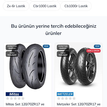
Zx-6r Lastik
Cbr1000 Lastik
Cb1000r Lastik
Bu ürünün yerine tercih edebileceğiniz
ürünler
ÜCRETSİZ
YENİ
ÜCRETSİZ
YENİ
KARGO
KARGO
SON 2 ÜRÜN
HIZLI
HIZLI
TESLİMAT
TESLİMAT
Mitas Set 120/70ZR17 ve
Metzeler Set 120/70ZR17 ve