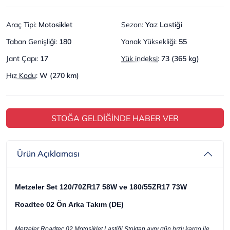
Araç Tipi
:
Motosiklet
Sezon
:
Yaz Lastiği
Taban Genişliği
:
180
Yanak Yüksekliği
:
55
Jant Çapı
:
17
Yük indeksi
:
73 (365 kg)
Hız Kodu
:
W (270 km)
STOĞA GELDİĞİNDE HABER VER
Ürün Açıklaması
Metzeler Set 120/70ZR17 58W ve 180/55ZR17 73W
Roadtec 02 Ön Arka Takım (DE)
Metzeler Roadtec 02 Motosiklet Lastiği Stoktan aynı gün hızlı kargo ile