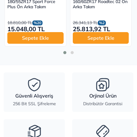
180/55ZR17 Sport Force
160/60ZR17 Roadtec 02 Ön
Plus Ön Arka Takım
Arka Takım
18.810,00 TL
26.341,13 TL
%20
%2
15.048,00 TL
25.813,92 TL
Sepete Ekle
Sepete Ekle
Güvenli Alışveriş
Orjinal Ürün
256 Bit SSL Şifreleme
Distribütör Garantisi