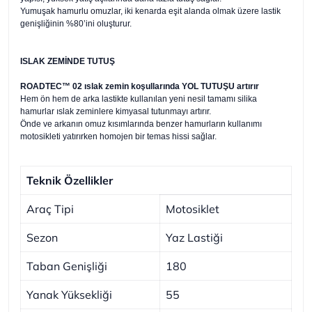
Yumuşak hamurlu omuzlar, iki kenarda eşit alanda olmak üzere lastik
genişliğinin %80’ini oluşturur.
ISLAK ZEMİNDE TUTUŞ
ROADTEC™ 02 ıslak zemin koşullarında YOL TUTUŞU artırır
Hem ön hem de arka lastikte kullanılan yeni nesil tamamı silika
hamurlar ıslak zeminlere kimyasal tutunmayı artırır.
Önde ve arkanın omuz kısımlarında benzer hamurların kullanımı
motosikleti yatırırken homojen bir temas hissi sağlar.
Teknik Özellikler
Araç Tipi
Motosiklet
Sezon
Yaz Lastiği
Taban Genişliği
180
Yanak Yüksekliği
55