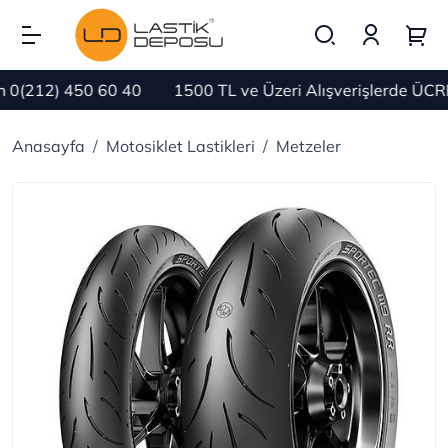
(212) 450 60 40
1500 TL ve Üzeri Alışverişlerde ÜCRET
Anasayfa
Motosiklet Lastikleri
Metzeler