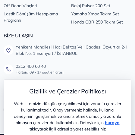
Off Road Vinçleri
Bajaj Pulsar 200 Set
Lastik Dönüşüm Hesaplama
Yamaha Xmax Takım Set
Programı
Honda CBR 250 Takım Set
BİZE ULAŞIN
Yenikent Mahallesi Hacı Bektaş Veli Caddesi Özyurtlar 2-I
Blok No: 1 Esenyurt / İSTANBUL
0212 450 60 40
Haftaiçi 09 - 17 saatleri arası
info@lastikdeposu.com.tr
Gizlilik ve Çerezler Politikası
Tüm öneri ve şikayetleriniz için
Web sitemizin düzgün çalışabilmesi için zorunlu çerezler
kullanılmaktadır. Onay vermeniz halinde, kullanıcı
deneyimini geliştirmek ve analiz etmek amacıyla zorunlu
olmayan çerezler de kullanılabilir. Detaylar için
buraya
tıklayarak ilgili adresi ziyaret etebilirsiniz