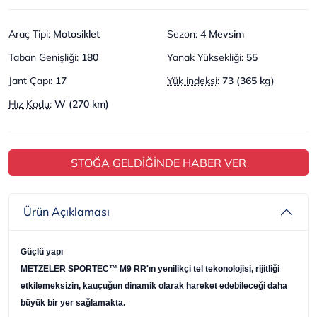
Araç Tipi
:
Motosiklet
Sezon
:
4 Mevsim
Taban Genişliği
:
180
Yanak Yüksekliği
:
55
Jant Çapı
:
17
Yük indeksi
:
73 (365 kg)
Hız Kodu
:
W (270 km)
STOĞA GELDİĞİNDE HABER VER
Ürün Açıklaması
Güçlü yapı
METZELER SPORTEC™ M9 RR'ın yenilikçi tel tekonolojisi, rijitliği
etkilemeksizin, kauçuğun dinamik olarak hareket edebileceği daha
büyük bir yer sağlamakta.