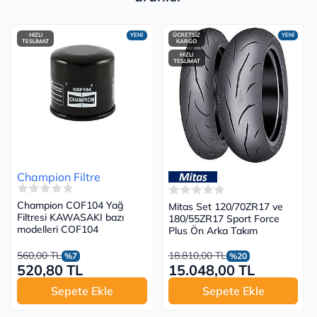
HIZLI
YENİ
ÜCRETSİZ
YENİ
TESLİMAT
KARGO
HIZLI
TESLİMAT
Champion Filtre
Champion COF104 Yağ
Mitas Set 120/70ZR17 ve
Filtresi KAWASAKI bazı
180/55ZR17 Sport Force
modelleri COF104
Plus Ön Arka Takım
560,00 TL
18.810,00 TL
%7
%20
520,80 TL
15.048,00 TL
Sepete Ekle
Sepete Ekle