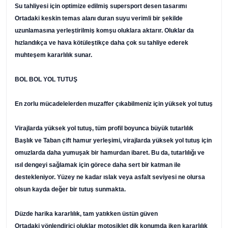
Su tahliyesi için optimize edilmiş supersport desen tasarımı
Ortadaki keskin temas alanı duran suyu verimli bir şekilde
uzunlamasına yerleştirilmiş komşu oluklara aktarır. Oluklar da
hızlandıkça ve hava kötüleştikçe daha çok su tahliye ederek
muhteşem kararlılık sunar.
BOL BOL YOL TUTUŞ
En zorlu mücadelelerden muzaffer çıkabilmeniz için yüksek yol tutuş
Virajlarda yüksek yol tutuş, tüm profil boyunca büyük tutarlılık
Başlık ve Taban çift hamur yerleşimi, virajlarda yüksek yol tutuş için
omuzlarda daha yumuşak bir hamurdan ibaret. Bu da, tutarlılığı ve
ısıl dengeyi sağlamak için görece daha sert bir katman ile
destekleniyor. Yüzey ne kadar ıslak veya asfalt seviyesi ne olursa
olsun kayda değer bir tutuş sunmakta.
Düzde harika kararlılık, tam yatıkken üstün güven
Ortadaki yönlendirici oluklar motosiklet dik konumda iken kararlılık