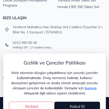
Lastik Dönüşüm Hesaplama
Yamaha Xmax Takım Set
Programı
Honda CBR 250 Takım Set
BİZE ULAŞIN
Yenikent Mahallesi Hacı Bektaş Veli Caddesi Özyurtlar 2-I
Blok No: 1 Esenyurt / İSTANBUL
0212 450 60 40
Haftaiçi 09 - 17 saatleri arası
info@lastikdeposu.com.tr
Gizlilik ve Çerezler Politikası
Tüm öneri ve şikayetleriniz için
Web sitemizin düzgün çalışabilmesi için zorunlu çerezler
kullanılmaktadır. Onay vermeniz halinde, kullanıcı
deneyimini geliştirmek ve analiz etmek amacıyla zorunlu
olmayan çerezler de kullanılabilir. Detaylar için
buraya
tıklayarak ilgili adresi ziyaret etebilirsiniz
Copyright © 2025
lastikdeposu
Reddet
Kabul Et