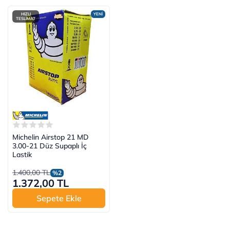
HIZLI
YENİ
TESLİMAT
Michelin Airstop 21 MD
3.00-21 Düz Supaplı İç
Lastik
1.400,00 TL
%2
1.372,00 TL
Sepete Ekle