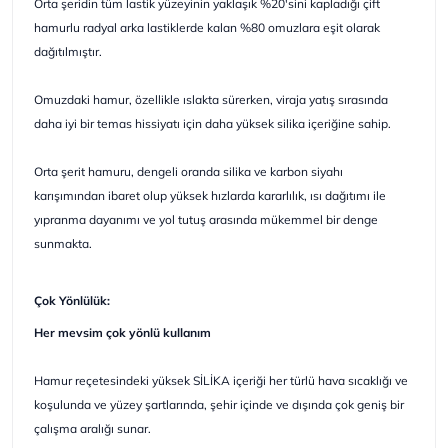
Orta şeridin tüm lastik yüzeyinin yaklaşık %20'sini kapladığı çift
hamurlu radyal arka lastiklerde kalan %80 omuzlara eşit olarak
dağıtılmıştır.
Omuzdaki hamur, özellikle ıslakta sürerken, viraja yatış sırasında
daha iyi bir temas hissiyatı için daha yüksek silika içeriğine sahip.
Orta şerit hamuru, dengeli oranda silika ve karbon siyahı
karışımından ibaret olup yüksek hızlarda kararlılık, ısı dağıtımı ile
yıpranma dayanımı ve yol tutuş arasında mükemmel bir denge
sunmakta.
Çok Yönlülük:
Her mevsim çok yönlü kullanım
Hamur reçetesindeki yüksek SİLİKA içeriği her türlü hava sıcaklığı ve
koşulunda ve yüzey şartlarında, şehir içinde ve dışında çok geniş bir
çalışma aralığı sunar.