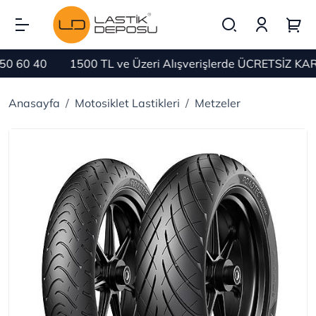
1500 TL ve Üzeri Alışverişlerde ÜCRETSİZ KARGO
B
Anasayfa
Motosiklet Lastikleri
Metzeler