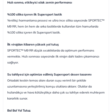
Hızlı ısınma, etkileyici ıslak zemin performansı
%100 silika içeren ilk Supersport lastik
Yenilikçi harmanlama prosesi ve ultra ince silika sayesinde SPORTEC™
M9 RR, hem ön hem de arka lastiklerde kullanılan tüm hamurlarda
%100 silika içeren ilk Supersport lastik.
İlk virajdan itibaren yüksek yol tutuş
SPORTEC™ M9 RR düşük sıcaklıklarda da optimum performans
vermekte. Hızlı ısınması sayesinde ilk virajın dahi tadını çıkarmanızı
sağlıyor.
Su tahliyesi için optimize edilmiş Supersport desen tasarımı
Ortadaki keskin temas alanı duran suyu verimli bir şekilde
uzunlamasına yerleştirilmiş komşu oluklara aktarır. Oluklar da
hızlandıkça ve hava kötüleştikçe daha çok su tahliye ederek muhteşem
kararlılık sunar.
Bol Bol Yol Tutuş