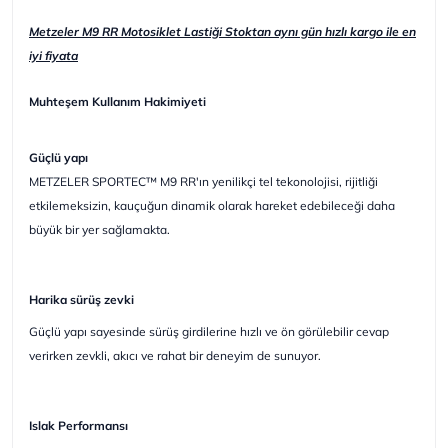
Metzeler M9 RR Motosiklet Lastiği Stoktan aynı gün hızlı kargo ile en
iyi fiyata
Muhteşem Kullanım Hakimiyeti
Güçlü yapı
METZELER SPORTEC™ M9 RR'ın yenilikçi tel tekonolojisi, rijitliği
etkilemeksizin, kauçuğun dinamik olarak hareket edebileceği daha
büyük bir yer sağlamakta.
Harika sürüş zevki
Güçlü yapı sayesinde sürüş girdilerine hızlı ve ön görülebilir cevap
verirken zevkli, akıcı ve rahat bir deneyim de sunuyor.
Islak Performansı