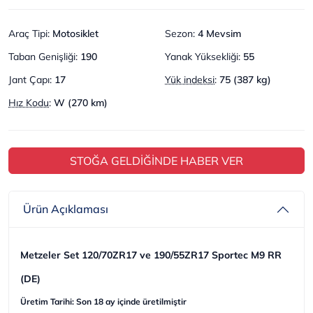
Araç Tipi
:
Motosiklet
Sezon
:
4 Mevsim
Taban Genişliği
:
190
Yanak Yüksekliği
:
55
Jant Çapı
:
17
Yük indeksi
:
75 (387 kg)
Hız Kodu
:
W (270 km)
STOĞA GELDİĞİNDE HABER VER
Ürün Açıklaması
Metzeler Set 120/70ZR17 ve 190/55ZR17 Sportec M9 RR
(DE)
Üretim Tarihi: Son 18 ay içinde üretilmiştir