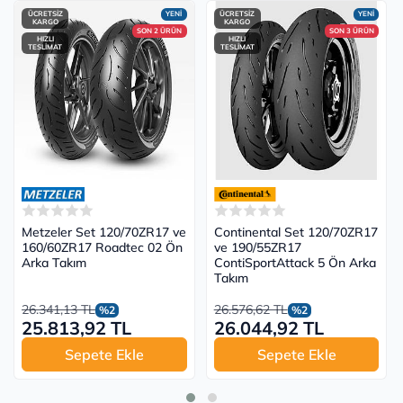
ÜCRETSİZ
YENİ
ÜCRETSİZ
YENİ
KARGO
KARGO
SON 2 ÜRÜN
SON 3 ÜRÜN
HIZLI
HIZLI
TESLİMAT
TESLİMAT
Metzeler Set 120/70ZR17 ve
Continental Set 120/70ZR17
160/60ZR17 Roadtec 02 Ön
ve 190/55ZR17
Arka Takım
ContiSportAttack 5 Ön Arka
Takım
26.341,13 TL
26.576,62 TL
%2
%2
25.813,92 TL
26.044,92 TL
Sepete Ekle
Sepete Ekle