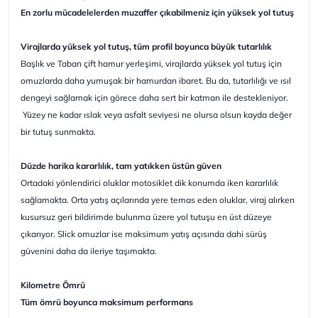
En zorlu mücadelelerden muzaffer çıkabilmeniz için yüksek yol tutuş
Virajlarda yüksek yol tutuş, tüm profil boyunca büyük tutarlılık
Başlık ve Taban çift hamur yerleşimi, virajlarda yüksek yol tutuş için
omuzlarda daha yumuşak bir hamurdan ibaret. Bu da, tutarlılığı ve ısıl
dengeyi sağlamak için görece daha sert bir katman ile destekleniyor.
Yüzey ne kadar ıslak veya asfalt seviyesi ne olursa olsun kayda değer
bir tutuş sunmakta.
Düzde harika kararlılık, tam yatıkken üstün güven
Ortadaki yönlendirici oluklar motosiklet dik konumda iken kararlılık
sağlamakta. Orta yatış açılarında yere temas eden oluklar, viraj alırken
kusursuz geri bildirimde bulunma üzere yol tutuşu en üst düzeye
çıkarıyor. Slick omuzlar ise maksimum yatış açısında dahi sürüş
güvenini daha da ileriye taşımakta.
Kilometre Ömrü
Tüm ömrü boyunca maksimum performans