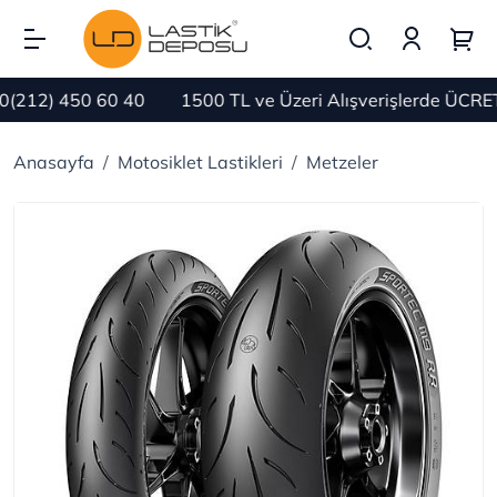
212) 450 60 40
1500 TL ve Üzeri Alışverişlerde ÜCRETS
Anasayfa
Motosiklet Lastikleri
Metzeler