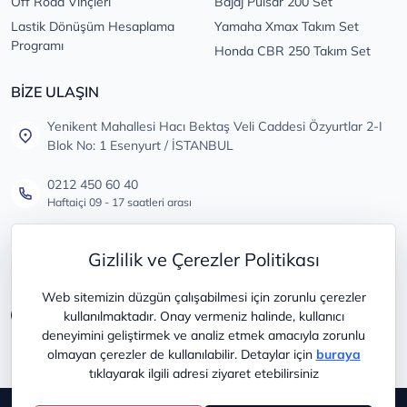
Off Road Vinçleri
Bajaj Pulsar 200 Set
Lastik Dönüşüm Hesaplama
Yamaha Xmax Takım Set
Programı
Honda CBR 250 Takım Set
BİZE ULAŞIN
Yenikent Mahallesi Hacı Bektaş Veli Caddesi Özyurtlar 2-I
Blok No: 1 Esenyurt / İSTANBUL
0212 450 60 40
Haftaiçi 09 - 17 saatleri arası
info@lastikdeposu.com.tr
Gizlilik ve Çerezler Politikası
Tüm öneri ve şikayetleriniz için
Web sitemizin düzgün çalışabilmesi için zorunlu çerezler
kullanılmaktadır. Onay vermeniz halinde, kullanıcı
deneyimini geliştirmek ve analiz etmek amacıyla zorunlu
olmayan çerezler de kullanılabilir. Detaylar için
buraya
tıklayarak ilgili adresi ziyaret etebilirsiniz