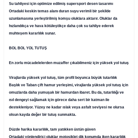
Su tahliyesi için optimize edilmiş supersport desen tasarımı
Ortadaki keskin temas alanı duran suyu verimli bir şekilde
uzunlamasına yerleştirilmiş komşu oluklara aktarır. Oluklar da
hızlandıkça ve hava kötüleştikçe daha çok su tahliye ederek
muhteşem kararlılık sunar.
BOL BOL YOL TUTUŞ
En zorlu mücadelelerden muzaffer çıkabilmeniz için yüksek yol tutuş
Virajlarda yüksek yol tutuş, tüm profil boyunca büyük tutarlılık
Başlık ve Taban çift hamur yerleşimi, virajlarda yüksek yol tutuş için
omuzlarda daha yumuşak bir hamurdan ibaret. Bu da, tutarlılığı ve
ısıl dengeyi sağlamak için görece daha sert bir katman ile
destekleniyor. Yüzey ne kadar ıslak veya asfalt seviyesi ne olursa
olsun kayda değer bir tutuş sunmakta.
Düzde harika kararlılık, tam yatıkken üstün güven
Ortadaki yönlendirici oluklar motosiklet dik konumda iken kararlılık