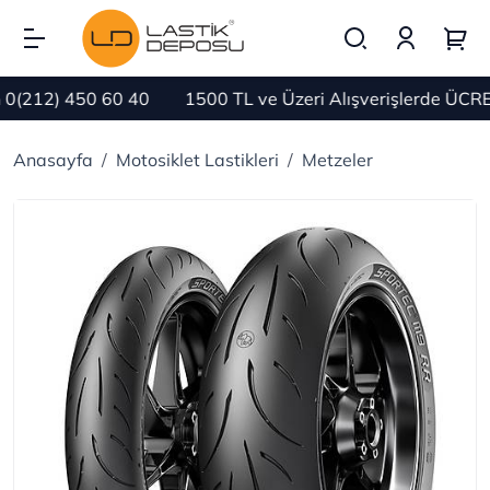
212) 450 60 40
1500 TL ve Üzeri Alışverişlerde ÜCRETS
Anasayfa
Motosiklet Lastikleri
Metzeler