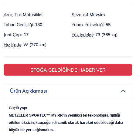
Araç Tipi
:
Motosiklet
Sezon
:
4 Mevsim
Taban Genişliği
:
180
Yanak Yüksekliği
:
55
Jant Çapı
:
17
Yük indeksi
:
73 (365 kg)
Hız Kodu
:
W (270 km)
STOĞA GELDİĞİNDE HABER VER
Ürün Açıklaması
Güçlü yapı
METZELER SPORTEC™ M9 RR'ın yenilikçi tel tekonolojisi, rijitliği
etkilemeksizin, kauçuğun dinamik olarak hareket edebileceği daha
büyük bir yer sağlamakta.