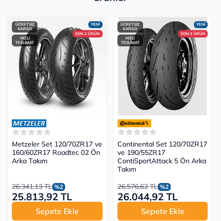
ÜCRETSİZ
YENİ
ÜCRETSİZ
YENİ
KARGO
KARGO
SON 2 ÜRÜN
SON 3 ÜRÜN
HIZLI
HIZLI
TESLİMAT
TESLİMAT
Metzeler Set 120/70ZR17 ve
Continental Set 120/70ZR17
160/60ZR17 Roadtec 02 Ön
ve 190/55ZR17
Arka Takım
ContiSportAttack 5 Ön Arka
Takım
26.341,13 TL
26.576,62 TL
%2
%2
25.813,92 TL
26.044,92 TL
Sepete Ekle
Sepete Ekle