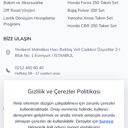
Bakım ve Aksesuarlar
Honda Forza 250 Takım Set
Off Road Vinçleri
Bajaj Pulsar 200 Set
Lastik Dönüşüm Hesaplama
Yamaha Xmax Takım Set
Programı
Honda CBR 250 Takım Set
BİZE ULAŞIN
Yenikent Mahallesi Hacı Bektaş Veli Caddesi Özyurtlar 2-I
Blok No: 1 Esenyurt / İSTANBUL
0212 450 60 40
Haftaiçi 09 - 17 saatleri arası
info@lastikdeposu.com.tr
Gizlilik ve Çerezler Politikası
Tüm öneri ve şikayetleriniz için
Web sitemizin düzgün çalışabilmesi için zorunlu çerezler
kullanılmaktadır. Onay vermeniz halinde, kullanıcı
deneyimini geliştirmek ve analiz etmek amacıyla zorunlu
olmayan çerezler de kullanılabilir. Detaylar için
buraya
tıklayarak ilgili adresi ziyaret etebilirsiniz