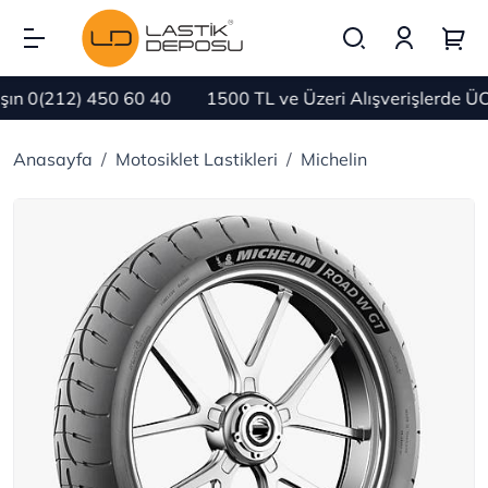
n 0(212) 450 60 40
1500 TL ve Üzeri Alışverişlerde ÜC
Anasayfa
Motosiklet Lastikleri
Michelin