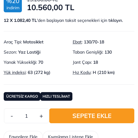
%20
10.560,00 TL
indirim
12 X 1.082,40 TL
'den başlayan taksit seçenekleri için
tıklayın.
Araç Tipi
:
Motosiklet
Ebat
:
130/70-18
Sezon
:
Yaz Lastiği
Taban Genişliği
:
130
Yanak Yüksekliği
:
70
Jant Çapı
:
18
Yük indeksi
:
63 (272 kg)
Hız Kodu
:
H (210 km)
ÜCRETSİZ KARGO
HIZLI TESLİMAT
-
+
SEPETE EKLE
Favorilere Ekle
Kıyaslama Listene Ekle