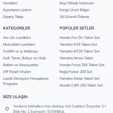
Hesabım
Bayi Olmak İstiyorum
Kıyaslama Listem
Kargo Ücret Bilgisi
Sipariş Takip
3d Güvenli Ödeme
KATEGORİLER
POPÜLER SETLER
Atv Utv Lastikleri
Honda Pcx Ön Takım Set
Motosiklet Lastikleri
Yamaha R25 Takım Set
Forklift ve İş Makinası
Yamaha MT25 Takım Set
Golf, Tarım, Bahçe ve Hobi
Yamaha Nmax Takım
Bakım ve Aksesuarlar
Honda Forza 250 Takım Set
Off Road Vinçleri
Bajaj Pulsar 200 Set
Lastik Dönüşüm Hesaplama
Yamaha Xmax Takım Set
Programı
Honda CBR 250 Takım Set
BİZE ULAŞIN
Yenikent Mahallesi Hacı Bektaş Veli Caddesi Özyurtlar 2-I
Blok No: 1 Esenyurt / İSTANBUL