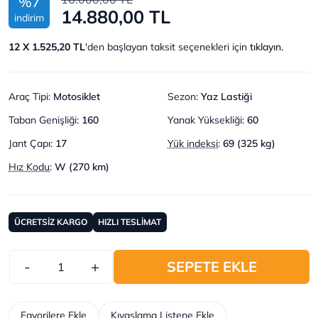
%7
14.880,00 TL
indirim
12 X 1.525,20 TL
'den başlayan taksit seçenekleri için
tıklayın.
Araç Tipi
:
Motosiklet
Sezon
:
Yaz Lastiği
Taban Genişliği
:
160
Yanak Yüksekliği
:
60
Jant Çapı
:
17
Yük indeksi
:
69 (325 kg)
Hız Kodu
:
W (270 km)
ÜCRETSİZ KARGO
HIZLI TESLİMAT
-
+
SEPETE EKLE
Favorilere Ekle
Kıyaslama Listene Ekle