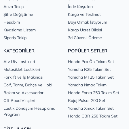
Arıza Takip
İade Koşulları
Şifre Değiştirme
Kargo ve Teslimat
Hesabım
Bayi Olmak İstiyorum
Kıyaslama Listem
Kargo Ücret Bilgisi
Sipariş Takip
3d Güvenli Ödeme
KATEGORİLER
POPÜLER SETLER
Atv Utv Lastikleri
Honda Pcx Ön Takım Set
Motosiklet Lastikleri
Yamaha R25 Takım Set
Forklift ve İş Makinası
Yamaha MT25 Takım Set
Golf, Tarım, Bahçe ve Hobi
Yamaha Nmax Takım
Bakım ve Aksesuarlar
Honda Forza 250 Takım Set
Off Road Vinçleri
Bajaj Pulsar 200 Set
Lastik Dönüşüm Hesaplama
Yamaha Xmax Takım Set
Programı
Honda CBR 250 Takım Set
BİZE ULAŞIN