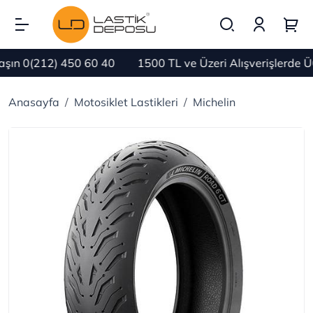
ın 0(212) 450 60 40
1500 TL ve Üzeri Alışverişlerde Ü
Anasayfa
Motosiklet Lastikleri
Michelin