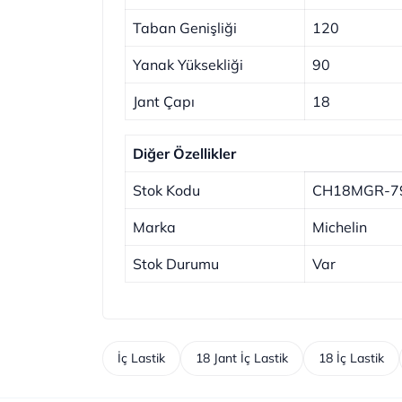
Taban Genişliği
120
Yanak Yüksekliği
90
Jant Çapı
18
Diğer Özellikler
Stok Kodu
CH18MGR-7
Marka
Michelin
Stok Durumu
Var
İç Lastik
18 Jant İç Lastik
18 İç Lastik