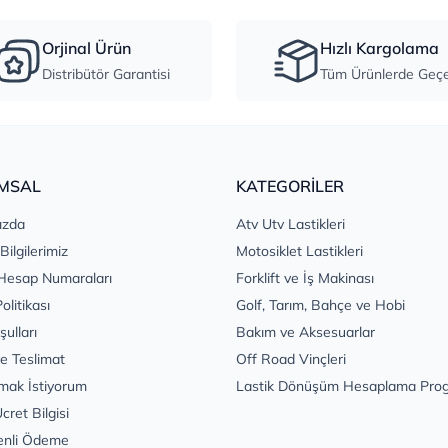
Orjinal Ürün
Hızlı Kargolama
Distribütör Garantisi
Tüm Ürünlerde Geçer
MSAL
KATEGORİLER
ızda
Atv Utv Lastikleri
 Bilgilerimiz
Motosiklet Lastikleri
Hesap Numaraları
Forklift ve İş Makinası
Politikası
Golf, Tarım, Bahçe ve Hobi
şulları
Bakım ve Aksesuarlar
e Teslimat
Off Road Vinçleri
mak İstiyorum
Lastik Dönüşüm Hesaplama Pro
cret Bilgisi
enli Ödeme