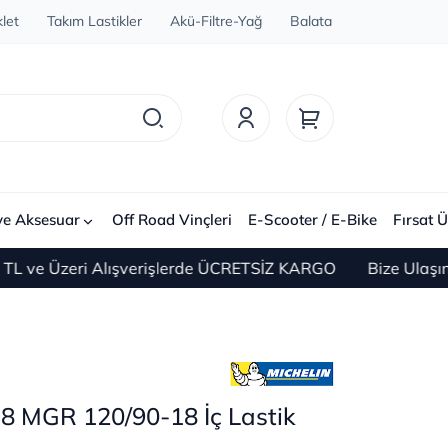
let
Takım Lastikler
Akü-Filtre-Yağ
Balata
ve Aksesuar
Off Road Vinçleri
E-Scooter / E-Bike
Fırsat Ü
 Üzeri Alışverişlerde ÜCRETSİZ KARGO
Bize Ulaşın 0(2
18 MGR 120/90-18 İç Lastik