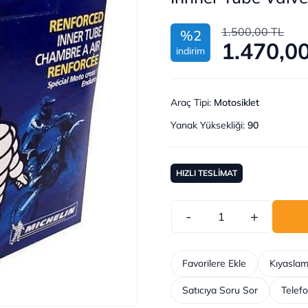
1.500,00 TL
%2
1.470,0
indirim
Araç Tipi
:
Motosiklet
Yanak Yüksekliği
:
90
HIZLI TESLİMAT
-
+
Favorilere Ekle
Kıyaslam
Satıcıya Soru Sor
Telefo