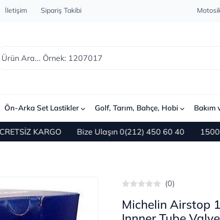
İletişim
Sipariş Takibi
Motosik
Ön-Arka Set Lastikler
Golf, Tarım, Bahçe, Hobi
Bakım 
ETSİZ KARGO
Bize Ulaşın 0(212) 450 60 40
1500 TL ve
(0)
Michelin Airstop 
Innner Tube Valve