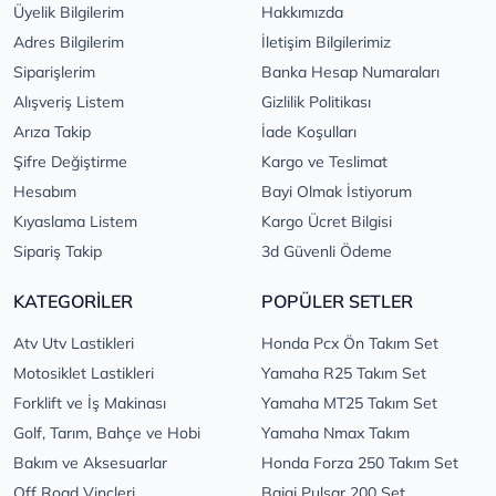
Üyelik Bilgilerim
Hakkımızda
Adres Bilgilerim
İletişim Bilgilerimiz
Siparişlerim
Banka Hesap Numaraları
Alışveriş Listem
Gizlilik Politikası
Arıza Takip
İade Koşulları
Şifre Değiştirme
Kargo ve Teslimat
Hesabım
Bayi Olmak İstiyorum
Kıyaslama Listem
Kargo Ücret Bilgisi
Sipariş Takip
3d Güvenli Ödeme
KATEGORİLER
POPÜLER SETLER
Atv Utv Lastikleri
Honda Pcx Ön Takım Set
Motosiklet Lastikleri
Yamaha R25 Takım Set
Forklift ve İş Makinası
Yamaha MT25 Takım Set
Golf, Tarım, Bahçe ve Hobi
Yamaha Nmax Takım
Bakım ve Aksesuarlar
Honda Forza 250 Takım Set
Off Road Vinçleri
Bajaj Pulsar 200 Set