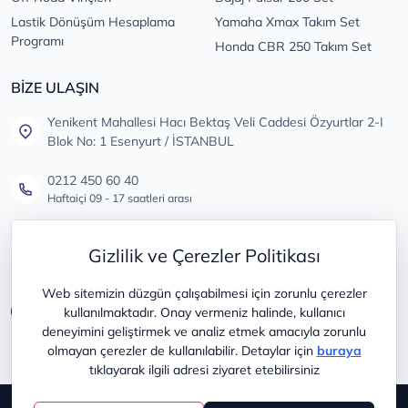
Lastik Dönüşüm Hesaplama
Yamaha Xmax Takım Set
Programı
Honda CBR 250 Takım Set
BİZE ULAŞIN
Yenikent Mahallesi Hacı Bektaş Veli Caddesi Özyurtlar 2-I
Blok No: 1 Esenyurt / İSTANBUL
0212 450 60 40
Haftaiçi 09 - 17 saatleri arası
info@lastikdeposu.com.tr
Gizlilik ve Çerezler Politikası
Tüm öneri ve şikayetleriniz için
Web sitemizin düzgün çalışabilmesi için zorunlu çerezler
kullanılmaktadır. Onay vermeniz halinde, kullanıcı
deneyimini geliştirmek ve analiz etmek amacıyla zorunlu
olmayan çerezler de kullanılabilir. Detaylar için
buraya
tıklayarak ilgili adresi ziyaret etebilirsiniz
Copyright © 2025
lastikdeposu