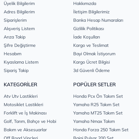
Üyelik Bilgilerim
Hakkımızda
Adres Bilgilerim
İletişim Bilgilerimiz
Siparişlerim
Banka Hesap Numaraları
Alışveriş Listem
Gizlilik Politikası
Arıza Takip
İade Koşulları
Şifre Değiştirme
Kargo ve Teslimat
Hesabım
Bayi Olmak İstiyorum
Kıyaslama Listem
Kargo Ücret Bilgisi
Sipariş Takip
3d Güvenli Ödeme
KATEGORİLER
POPÜLER SETLER
Atv Utv Lastikleri
Honda Pcx Ön Takım Set
Motosiklet Lastikleri
Yamaha R25 Takım Set
Forklift ve İş Makinası
Yamaha MT25 Takım Set
Golf, Tarım, Bahçe ve Hobi
Yamaha Nmax Takım
Bakım ve Aksesuarlar
Honda Forza 250 Takım Set
Off Road Vinçleri
Bajaj Pulsar 200 Set