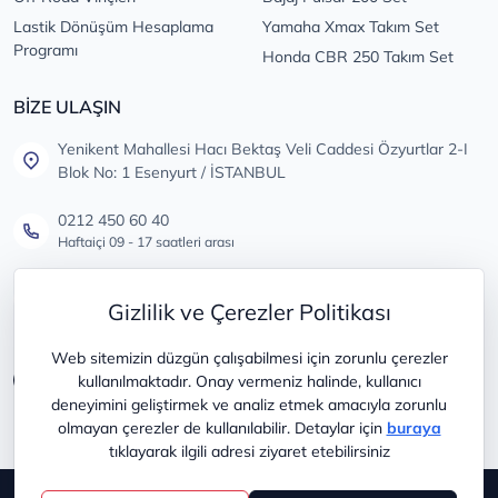
Lastik Dönüşüm Hesaplama
Yamaha Xmax Takım Set
Programı
Honda CBR 250 Takım Set
BİZE ULAŞIN
Yenikent Mahallesi Hacı Bektaş Veli Caddesi Özyurtlar 2-I
Blok No: 1 Esenyurt / İSTANBUL
0212 450 60 40
Haftaiçi 09 - 17 saatleri arası
info@lastikdeposu.com.tr
Gizlilik ve Çerezler Politikası
Tüm öneri ve şikayetleriniz için
Web sitemizin düzgün çalışabilmesi için zorunlu çerezler
kullanılmaktadır. Onay vermeniz halinde, kullanıcı
deneyimini geliştirmek ve analiz etmek amacıyla zorunlu
olmayan çerezler de kullanılabilir. Detaylar için
buraya
tıklayarak ilgili adresi ziyaret etebilirsiniz
Copyright © 2025
lastikdeposu