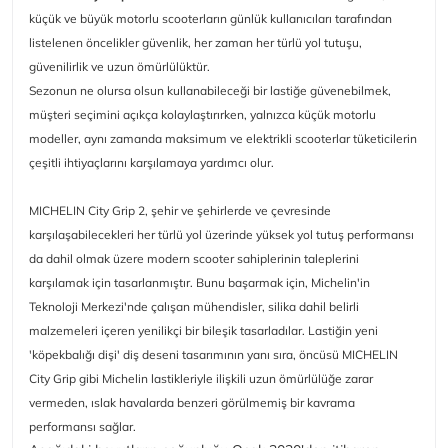
küçük ve büyük motorlu scooterların günlük kullanıcıları tarafından
listelenen öncelikler güvenlik, her zaman her türlü yol tutuşu,
güvenilirlik ve uzun ömürlülüktür.
Sezonun ne olursa olsun kullanabileceği bir lastiğe güvenebilmek,
müşteri seçimini açıkça kolaylaştırırken, yalnızca küçük motorlu
modeller, aynı zamanda maksimum ve elektrikli scooterlar tüketicilerin
çeşitli ihtiyaçlarını karşılamaya yardımcı olur.
MICHELIN City Grip 2, şehir ve şehirlerde ve çevresinde
karşılaşabilecekleri her türlü yol üzerinde yüksek yol tutuş performansı
da dahil olmak üzere modern scooter sahiplerinin taleplerini
karşılamak için tasarlanmıştır.
Bunu başarmak için, Michelin'in
Teknoloji Merkezi'nde çalışan mühendisler, silika dahil belirli
malzemeleri içeren yenilikçi bir bileşik tasarladılar.
Lastiğin yeni
'köpekbalığı dişi' diş deseni tasarımının yanı sıra, öncüsü MICHELIN
City Grip gibi Michelin lastikleriyle ilişkili uzun ömürlülüğe zarar
vermeden, ıslak havalarda benzeri görülmemiş bir kavrama
performansı sağlar.