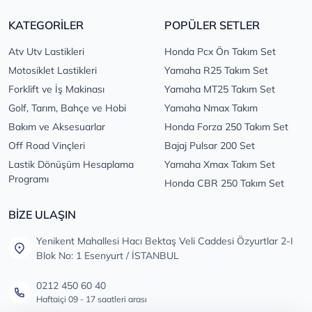
KATEGORİLER
POPÜLER SETLER
Atv Utv Lastikleri
Honda Pcx Ön Takım Set
Motosiklet Lastikleri
Yamaha R25 Takım Set
Forklift ve İş Makinası
Yamaha MT25 Takım Set
Golf, Tarım, Bahçe ve Hobi
Yamaha Nmax Takım
Bakım ve Aksesuarlar
Honda Forza 250 Takım Set
Off Road Vinçleri
Bajaj Pulsar 200 Set
Lastik Dönüşüm Hesaplama
Yamaha Xmax Takım Set
Programı
Honda CBR 250 Takım Set
BİZE ULAŞIN
Yenikent Mahallesi Hacı Bektaş Veli Caddesi Özyurtlar 2-I
Blok No: 1 Esenyurt / İSTANBUL
0212 450 60 40
Haftaiçi 09 - 17 saatleri arası