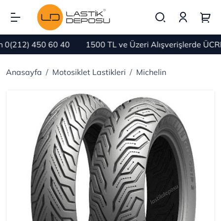
212) 450 60 40
1500 TL ve Üzeri Alışverişlerde ÜCRETS
Anasayfa
Motosiklet Lastikleri
Michelin