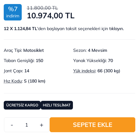
11.800,00 TL
%7
10.974,00 TL
indirim
12 X 1.124,84 TL
'den başlayan taksit seçenekleri için
tıklayın.
Araç Tipi
:
Motosiklet
Sezon
:
4 Mevsim
Taban Genişliği
:
150
Yanak Yüksekliği
:
70
Jant Çapı
:
14
Yük indeksi
:
66 (300 kg)
Hız Kodu
:
S (180 km)
ÜCRETSİZ KARGO
HIZLI TESLİMAT
-
+
SEPETE EKLE