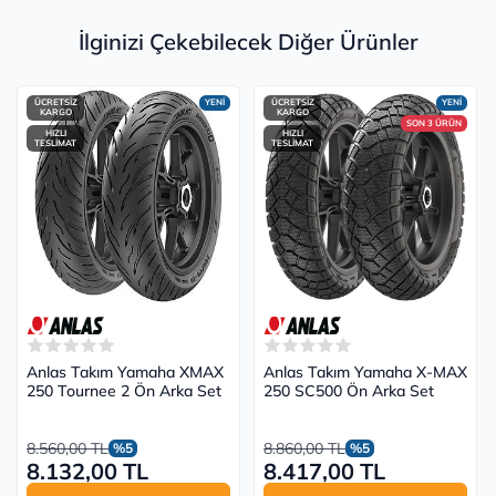
İlginizi Çekebilecek Diğer Ürünler
ÜCRETSİZ
YENİ
ÜCRETSİZ
YENİ
KARGO
KARGO
SON 3 ÜRÜN
HIZLI
HIZLI
TESLİMAT
TESLİMAT
Anlas Takım Yamaha XMAX
Anlas Takım Yamaha X-MAX
250 Tournee 2 Ön Arka Set
250 SC500 Ön Arka Set
8.560,00 TL
8.860,00 TL
%5
%5
8.132,00 TL
8.417,00 TL