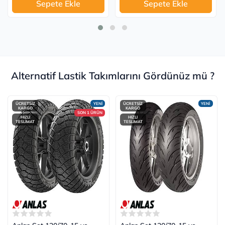
Sepete Ekle
Sepete Ekle
Alternatif Lastik Takımlarını Gördünüz mü ?
ÜCRETSİZ
YENİ
ÜCRETSİZ
YENİ
KARGO
KARGO
SON 1 ÜRÜN
HIZLI
HIZLI
TESLİMAT
TESLİMAT