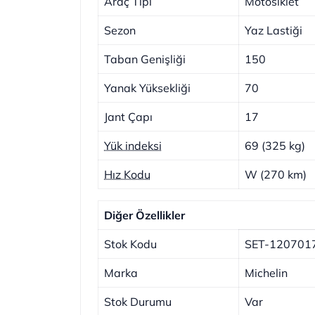
Araç Tipi
Motosiklet
Sezon
Yaz Lastiği
Taban Genişliği
150
Yanak Yüksekliği
70
Jant Çapı
17
Yük indeksi
69 (325 kg)
Hız Kodu
W (270 km)
Diğer Özellikler
Stok Kodu
SET-120701
Marka
Michelin
Stok Durumu
Var