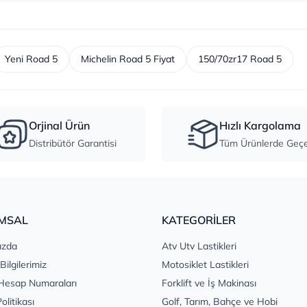
Yeni Road 5
Michelin Road 5 Fiyat
150/70zr17 Road 5
Orjinal Ürün
Hızlı Kargolama
Distribütör Garantisi
Tüm Ürünlerde Geçer
MSAL
KATEGORİLER
ızda
Atv Utv Lastikleri
 Bilgilerimiz
Motosiklet Lastikleri
Hesap Numaraları
Forklift ve İş Makinası
Politikası
Golf, Tarım, Bahçe ve Hobi