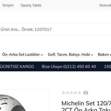
İletişim
Sipariş Takibi
Motosik
Ön-Arka Set Lastikler
Golf, Tarım, Bahçe, Hobi
Bakım 
RETSİZ KARGO
Bize Ulaşın 0(212) 450 60 40
1500 TL 
(0)
Michelin Set 120
2CT Ön Arka Tak