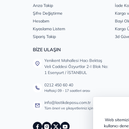
Arıza Takip
İade Ko
Şifre Değiştirme
Kargo v
Hesabım
Bayi Ol
Kıyaslama Listem
Kargo Ü
Sipariş Takip
3d Güv
BİZE ULAŞIN
Yenikent Mahallesi Hacı Bektaş
Veli Caddesi Özyurtlar 2-I Blok No:
1 Esenyurt / İSTANBUL
0212 450 60 40
Haftaiçi 09 - 17 saatleri arası
info@lastikdeposu.com.tr
Tüm öneri ve şikayetleriniz için
Web sitemizin
kullanıcı dene