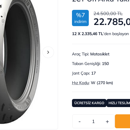
24.500,00 TL
%7
22.785,
indirim
12 X 2.335,46 TL
'den başlayan 
Araç Tipi
:
Motosiklet
Taban Genişliği
:
150
Jant Çapı
:
17
Hız Kodu
:
W (270 km)
ÜCRETSİZ KARGO
HIZLI TESLİ
-
+