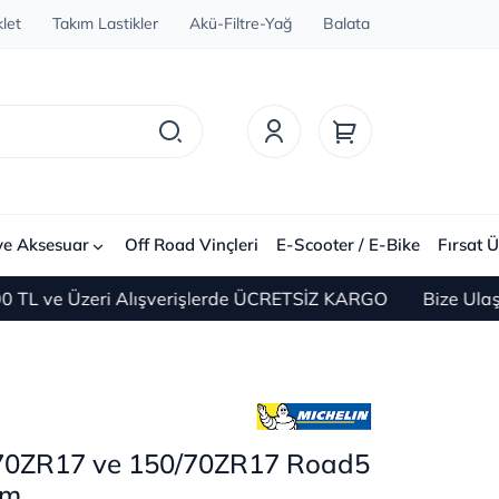
let
Takım Lastikler
Akü-Filtre-Yağ
Balata
ve Aksesuar
Off Road Vinçleri
E-Scooter / E-Bike
Fırsat Ü
ve Üzeri Alışverişlerde ÜCRETSİZ KARGO
Bize Ulaşın 0(
/70ZR17 ve 150/70ZR17 Road5
ım