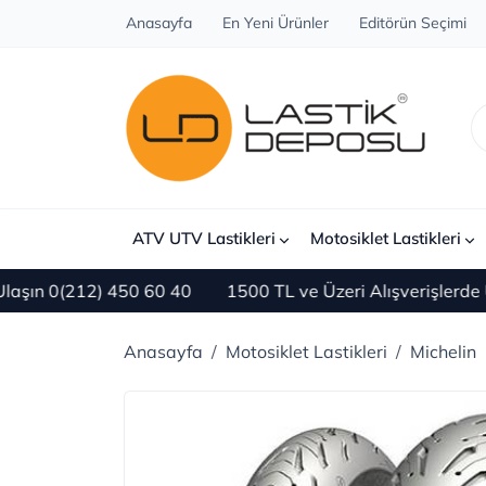
Anasayfa
En Yeni Ürünler
Editörün Seçimi
ATV UTV Lastikleri
Motosiklet Lastikleri
n 0(212) 450 60 40
1500 TL ve Üzeri Alışverişlerde ÜC
Anasayfa
Motosiklet Lastikleri
Michelin