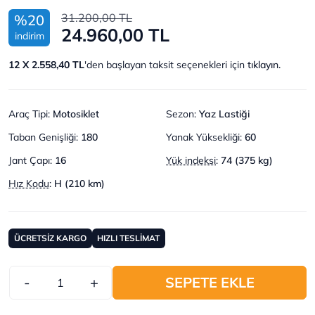
31.200,00 TL
%20
24.960,00 TL
indirim
12 X 2.558,40 TL
'den başlayan taksit seçenekleri için
tıklayın.
Araç Tipi
:
Motosiklet
Sezon
:
Yaz Lastiği
Taban Genişliği
:
180
Yanak Yüksekliği
:
60
Jant Çapı
:
16
Yük indeksi
:
74 (375 kg)
Hız Kodu
:
H (210 km)
ÜCRETSİZ KARGO
HIZLI TESLİMAT
-
+
SEPETE EKLE