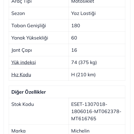
Araç Tipi
Motosiklet
Sezon
Yaz Lastiği
Taban Genişliği
180
Yanak Yüksekliği
60
Jant Çapı
16
Yük indeksi
74 (375 kg)
Hız Kodu
H (210 km)
Diğer Özellikler
Stok Kodu
ESET-1307018-
1806016-MT062378-
MT616765
Marka
Michelin