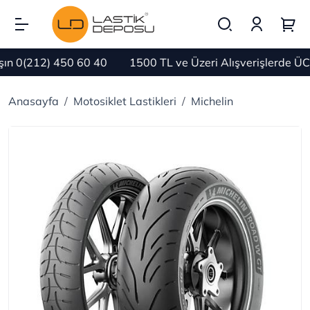
n 0(212) 450 60 40
1500 TL ve Üzeri Alışverişlerde ÜC
Anasayfa
Motosiklet Lastikleri
Michelin