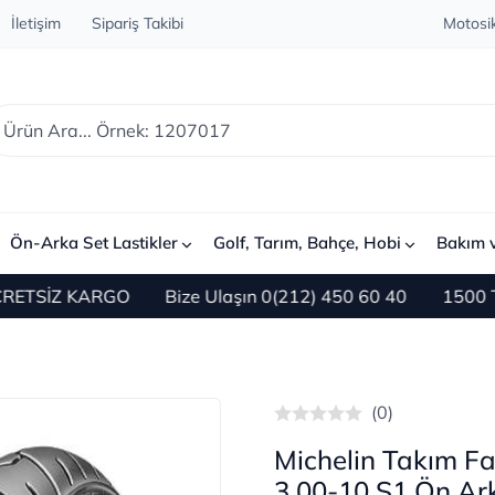
İletişim
Sipariş Takibi
Motosik
Ön-Arka Set Lastikler
Golf, Tarım, Bahçe, Hobi
Bakım 
TSİZ KARGO
Bize Ulaşın 0(212) 450 60 40
1500 TL ve 
(0)
Michelin Takım Fa
3.00-10 S1 Ön Ark