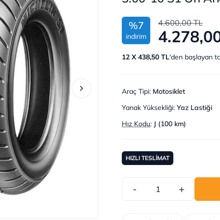
4.600,00 TL
%7
4.278,0
indirim
12 X 438,50 TL
'den başlayan ta
Araç Tipi
:
Motosiklet
Yanak Yüksekliği
:
Yaz Lastiği
Hız Kodu
:
J (100 km)
HIZLI TESLİMAT
-
+