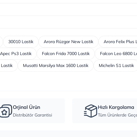
30010 Lastik
Arora Rüzgar New Lastik
Arora Felix Plus 
Apec Ps3 Lastik
Falcon Frida 7000 Lastik
Falcon Leo 6800 L
 Lastik
Musatti Marsilya Max 1600 Lastik
Michelin S1 Lastik
Orjinal Ürün
Hızlı Kargolama
Distribütör Garantisi
Tüm Ürünlerde Geçer