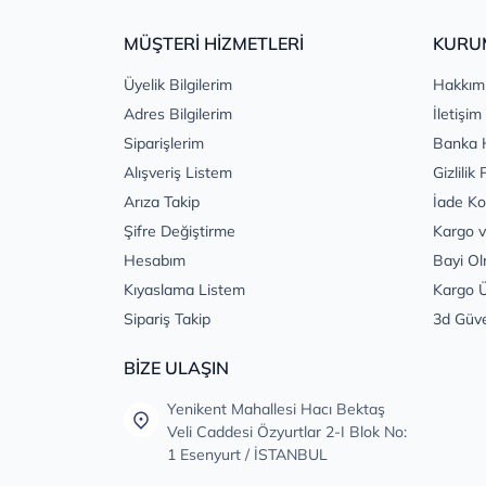
MÜŞTERİ HİZMETLERİ
KURU
Üyelik Bilgilerim
Hakkım
Adres Bilgilerim
İletişim
Siparişlerim
Banka 
Alışveriş Listem
Gizlilik 
Arıza Takip
İade Ko
Şifre Değiştirme
Kargo v
Hesabım
Bayi Ol
Kıyaslama Listem
Kargo Ü
Sipariş Takip
3d Güv
BİZE ULAŞIN
Yenikent Mahallesi Hacı Bektaş
Veli Caddesi Özyurtlar 2-I Blok No:
1 Esenyurt / İSTANBUL