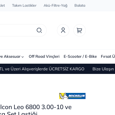
let
Takım Lastikler
Akü-Filtre-Yağ
Balata
ve Aksesuar
Off Road Vinçleri
E-Scooter / E-Bike
Fırsat Ü
Üzeri Alışverişlerde ÜCRETSİZ KARGO
Bize Ulaşın 0(21
lcon Leo 6800 3.00-10 ve
a Set Lastiği