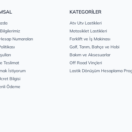
MSAL
KATEGORİLER
ızda
Atv Utv Lastikleri
 Bilgilerimiz
Motosiklet Lastikleri
Hesap Numaraları
Forklift ve İş Makinası
Politikası
Golf, Tarım, Bahçe ve Hobi
şulları
Bakım ve Aksesuarlar
e Teslimat
Off Road Vinçleri
mak İstiyorum
Lastik Dönüşüm Hesaplama Pro
cret Bilgisi
enli Ödeme