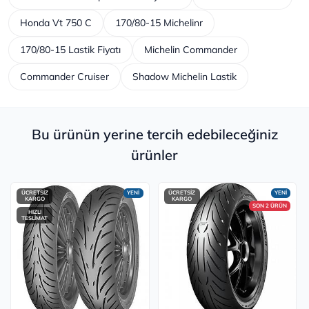
Honda Vt 750 C
170/80-15 Michelinr
170/80-15 Lastik Fiyatı
Michelin Commander
Commander Cruiser
Shadow Michelin Lastik
Bu ürünün yerine tercih edebileceğiniz
ürünler
ÜCRETSİZ
YENİ
ÜCRETSİZ
YENİ
KARGO
KARGO
SON 2 ÜRÜN
HIZLI
TESLİMAT