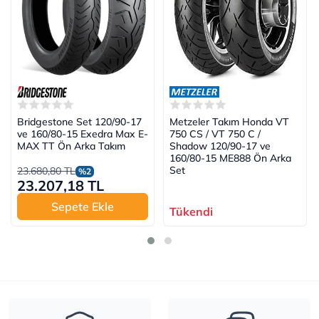
Bridgestone Set 120/90-17
Metzeler Takım Honda VT
ve 160/80-15 Exedra Max E-
750 CS / VT 750 C /
MAX TT Ön Arka Takım
Shadow 120/90-17 ve
160/80-15 ME888 Ön Arka
Set
23.680,80 TL
%2
23.207,18 TL
Sepete Ekle
Tükendi