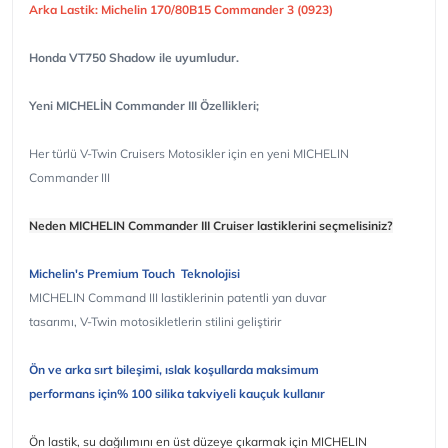
Arka Lastik: Michelin 170/80B15 Commander 3 (0923)
Honda VT750 Shadow ile uyumludur.
Yeni MICHELİN Commander III Özellikleri;
Her türlü V-Twin Cruisers Motosikler için en yeni MICHELIN
Commander III
Neden MICHELIN Commander III Cruiser lastiklerini seçmelisiniz?
Michelin's Premium Touch Teknolojisi
MICHELIN Command III lastiklerinin patentli yan duvar
tasarımı, V-Twin motosikletlerin stilini geliştirir
Ön ve arka sırt bileşimi, ıslak koşullarda maksimum
performans için% 100 silika takviyeli kauçuk kullanır
Ön lastik, su dağılımını en üst düzeye çıkarmak için MICHELIN