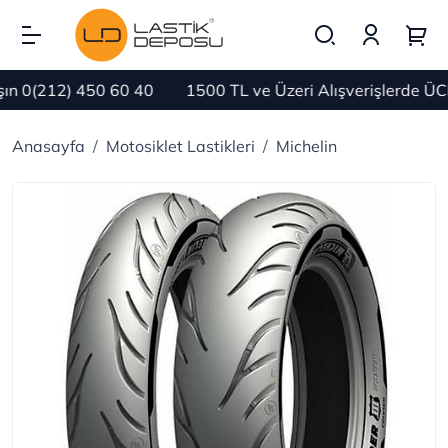
 0(212) 450 60 40
1500 TL ve Üzeri Alışverişlerde ÜCR
Anasayfa
Motosiklet Lastikleri
Michelin