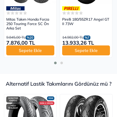
Mitas Takım Honda Forza
Pirelli 180/55ZR17 Angel GT
250 Touring Force SC Ön
II 73W
Arka Set
9.845,00 TL
14.982,00 TL
%20
%7
7.876,00 TL
13.933,26 TL
Sepete Ekle
Sepete Ekle
Alternatif Lastik Takımlarını Gördünüz mü ?
ÜCRETSİZ
YENİ
KARGO
SON 1 ÜRÜN
HIZLI
TESLİMAT