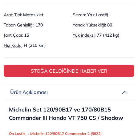
Araç Tipi
:
Motosiklet
Sezon
:
Yaz Lastiği
Taban Genişliği
:
170
Yanak Yüksekliği
:
80
Jant Çapı
:
15
Yük indeksi
:
77 (412 kg)
Hız Kodu
:
H (210 km)
STOĞA GELDİĞİNDE HABER VER
Ürün Açıklaması
Michelin Set 120/90B17 ve 170/80B15
Commander III Honda VT 750 CS / Shadow
Ön Lastik : Michelin 120/90B17 Commander 2 (3922)