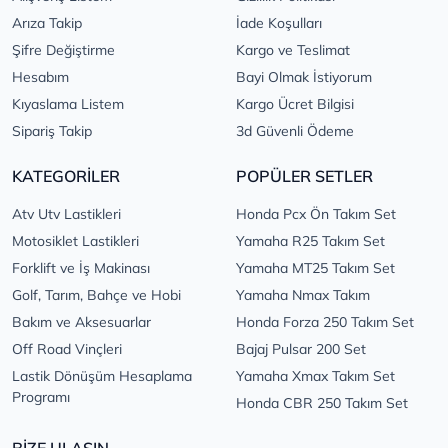
Arıza Takip
İade Koşulları
Şifre Değiştirme
Kargo ve Teslimat
Hesabım
Bayi Olmak İstiyorum
Kıyaslama Listem
Kargo Ücret Bilgisi
Sipariş Takip
3d Güvenli Ödeme
KATEGORİLER
POPÜLER SETLER
Atv Utv Lastikleri
Honda Pcx Ön Takım Set
Motosiklet Lastikleri
Yamaha R25 Takım Set
Forklift ve İş Makinası
Yamaha MT25 Takım Set
Golf, Tarım, Bahçe ve Hobi
Yamaha Nmax Takım
Bakım ve Aksesuarlar
Honda Forza 250 Takım Set
Off Road Vinçleri
Bajaj Pulsar 200 Set
Lastik Dönüşüm Hesaplama
Yamaha Xmax Takım Set
Programı
Honda CBR 250 Takım Set
BİZE ULAŞIN