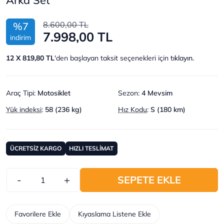
8.600,00 TL
%7
7.998,00 TL
indirim
12 X 819,80 TL
'den başlayan taksit seçenekleri için
tıklayın.
Araç Tipi
:
Motosiklet
Sezon
:
4 Mevsim
Yük indeksi
:
58 (236 kg)
Hız Kodu
:
S (180 km)
ÜCRETSİZ KARGO
HIZLI TESLİMAT
-
+
SEPETE EKLE
Favorilere Ekle
Kıyaslama Listene Ekle