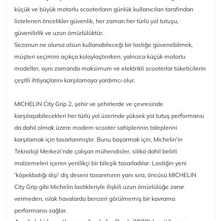
küçük ve büyük motorlu scooterların günlük kullanıcıları tarafından
listelenen öncelikler güvenlik, her zaman her türlü yol tutuşu,
güvenilirlik ve uzun ömürlülüktür.
Sezonun ne olursa olsun kullanabileceği bir lastiğe güvenebilmek,
müşteri seçimini açıkça kolaylaştırırken, yalnızca küçük motorlu
modeller, aynı zamanda maksimum ve elektrikli scooterlar tüketicilerin
çeşitli ihtiyaçlarını karşılamaya yardımcı olur.
MICHELIN City Grip 2, şehir ve şehirlerde ve çevresinde
karşılaşabilecekleri her türlü yol üzerinde yüksek yol tutuş performansı
da dahil olmak üzere modern scooter sahiplerinin taleplerini
karşılamak için tasarlanmıştır.
Bunu başarmak için, Michelin'in
Teknoloji Merkezi'nde çalışan mühendisler, silika dahil belirli
malzemeleri içeren yenilikçi bir bileşik tasarladılar.
Lastiğin yeni
'köpekbalığı dişi' diş deseni tasarımının yanı sıra, öncüsü MICHELIN
City Grip gibi Michelin lastikleriyle ilişkili uzun ömürlülüğe zarar
vermeden, ıslak havalarda benzeri görülmemiş bir kavrama
performansı sağlar.