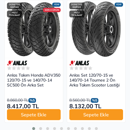
ÜCRETSİZ
YENİ
ÜCRETSİZ
YENİ
KARGO
KARGO
SON 4 ÜRÜN
HIZLI
HIZLI
TESLİMAT
TESLİMAT
Anlas Takım Honda ADV350
Anlas Set 120/70-15 ve
120/70-15 ve 140/70-14
140/70-14 Tournee 2 Ön
SC500 Ön Arka Set
Arka Takım Scooter Lastiği
8.860,00 TL
8.560,00 TL
%5
%5
8.417,00 TL
8.132,00 TL
Sepete Ekle
Sepete Ekle