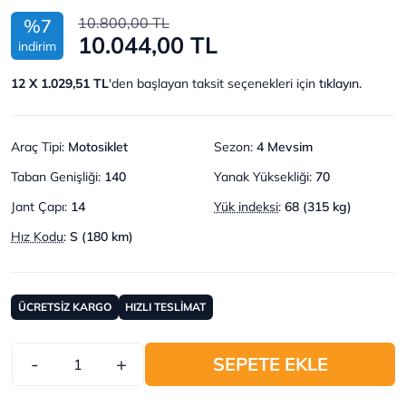
10.800,00 TL
%7
10.044,00 TL
indirim
12 X 1.029,51 TL
'den başlayan taksit seçenekleri için
tıklayın.
Araç Tipi
:
Motosiklet
Sezon
:
4 Mevsim
Taban Genişliği
:
140
Yanak Yüksekliği
:
70
Jant Çapı
:
14
Yük indeksi
:
68 (315 kg)
Hız Kodu
:
S (180 km)
ÜCRETSİZ KARGO
HIZLI TESLİMAT
-
+
SEPETE EKLE