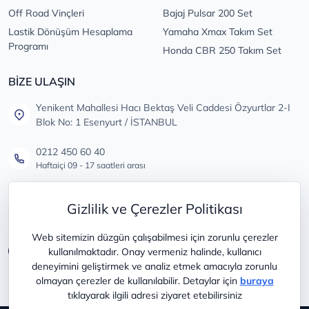
Off Road Vinçleri
Bajaj Pulsar 200 Set
Lastik Dönüşüm Hesaplama
Yamaha Xmax Takım Set
Programı
Honda CBR 250 Takım Set
BİZE ULAŞIN
Yenikent Mahallesi Hacı Bektaş Veli Caddesi Özyurtlar 2-I
Blok No: 1 Esenyurt / İSTANBUL
0212 450 60 40
Haftaiçi 09 - 17 saatleri arası
info@lastikdeposu.com.tr
Gizlilik ve Çerezler Politikası
Tüm öneri ve şikayetleriniz için
Web sitemizin düzgün çalışabilmesi için zorunlu çerezler
kullanılmaktadır. Onay vermeniz halinde, kullanıcı
deneyimini geliştirmek ve analiz etmek amacıyla zorunlu
olmayan çerezler de kullanılabilir. Detaylar için
buraya
tıklayarak ilgili adresi ziyaret etebilirsiniz