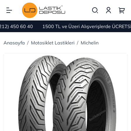
) 450 60 40
1500 TL ve Üzeri Alışverişlerde ÜCRETSİZ 
Anasayfa
Motosiklet Lastikleri
Michelin