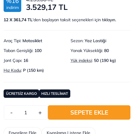
%16
3.529,17 TL
indirim
12 X 361,74 TL
'den başlayan taksit seçenekleri için
tıklayın.
Araç Tipi
:
Motosiklet
Sezon
:
Yaz Lastiği
Taban Genişliği
:
100
Yanak Yüksekliği
:
80
Jant Çapı
:
16
Yük indeksi
:
50 (190 kg)
Hız Kodu
:
P (150 km)
ÜCRETSİZ KARGO
HIZLI TESLİMAT
-
+
SEPETE EKLE
Favorilere Ekle
Kıyaslama Listene Ekle