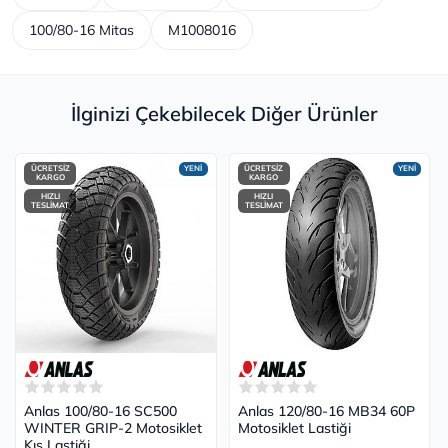
100/80-16 Mitas
M1008016
İlginizi Çekebilecek Diğer Ürünler
ÜCRETSİZ
YENİ
ÜCRETSİZ
YENİ
KARGO
KARGO
HIZLI
HIZLI
TESLİMAT
TESLİMAT
Anlas 100/80-16 SC500
Anlas 120/80-16 MB34 60P
WINTER GRIP-2 Motosiklet
Motosiklet Lastiği
Kış Lastiği