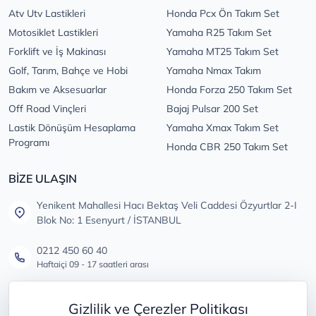
Atv Utv Lastikleri
Honda Pcx Ön Takım Set
Motosiklet Lastikleri
Yamaha R25 Takım Set
Forklift ve İş Makinası
Yamaha MT25 Takım Set
Golf, Tarım, Bahçe ve Hobi
Yamaha Nmax Takım
Bakım ve Aksesuarlar
Honda Forza 250 Takım Set
Off Road Vinçleri
Bajaj Pulsar 200 Set
Lastik Dönüşüm Hesaplama
Yamaha Xmax Takım Set
Programı
Honda CBR 250 Takım Set
BİZE ULAŞIN
Yenikent Mahallesi Hacı Bektaş Veli Caddesi Özyurtlar 2-I
Blok No: 1 Esenyurt / İSTANBUL
0212 450 60 40
Haftaiçi 09 - 17 saatleri arası
info@lastikdeposu.com.tr
Gizlilik ve Çerezler Politikası
Tüm öneri ve şikayetleriniz için