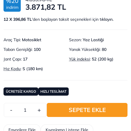
%20
3.871,82 TL
indirim
12 X 396,86 TL
'den başlayan taksit seçenekleri için
tıklayın.
Araç Tipi
:
Motosiklet
Sezon
:
Yaz Lastiği
Taban Genişliği
:
100
Yanak Yüksekliği
:
80
Jant Çapı
:
17
Yük indeksi
:
52 (200 kg)
Hız Kodu
:
S (180 km)
ÜCRETSİZ KARGO
HIZLI TESLİMAT
-
+
SEPETE EKLE
Favorilere Ekle
Kıyaslama Listene Ekle