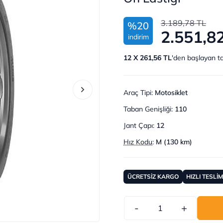
3.189,78 TL
%20
2.551,8
indirim
12 X 261,56 TL
'den başlayan ta
Araç Tipi
:
Motosiklet
Taban Genişliği
:
110
Jant Çapı
:
12
Hız Kodu
:
M (130 km)
ÜCRETSİZ KARGO
HIZLI TESLİ
-
+