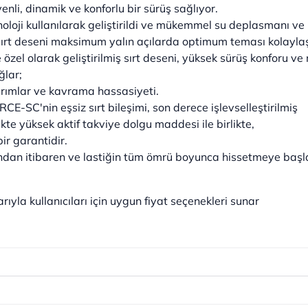
enli, dinamik ve konforlu bir sürüş sağlıyor.
noloji kullanılarak geliştirildi ve mükemmel su deplasmanı ve
sırt deseni maksimum yalın açılarda optimum teması kolaylaş
ve özel olarak geliştirilmiş sırt deseni, yüksek sürüş konfor
ğlar;
rımlar ve kavrama hassasiyeti.
-SC'nin eşsiz sırt bileşimi, son derece işlevselleştirilmiş
ikte yüksek aktif takviye dolgu maddesi ile birlikte,
bir garantidir.
lk andan itibaren ve lastiğin tüm ömrü boyunca hissetmeye başla
ıyla kullanıcıları için uygun fiyat seçenekleri sunar