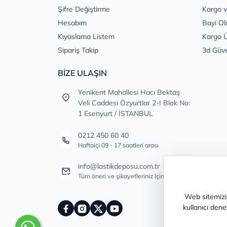
Şifre Değiştirme
Kargo v
Hesabım
Bayi Ol
Kıyaslama Listem
Kargo Ü
Sipariş Takip
3d Güv
BİZE ULAŞIN
Yenikent Mahallesi Hacı Bektaş
Veli Caddesi Özyurtlar 2-I Blok No:
1 Esenyurt / İSTANBUL
0212 450 60 40
Haftaiçi 09 - 17 saatleri arası
info@lastikdeposu.com.tr
Tüm öneri ve şikayetleriniz için
Web sitemizin
kullanıcı dene