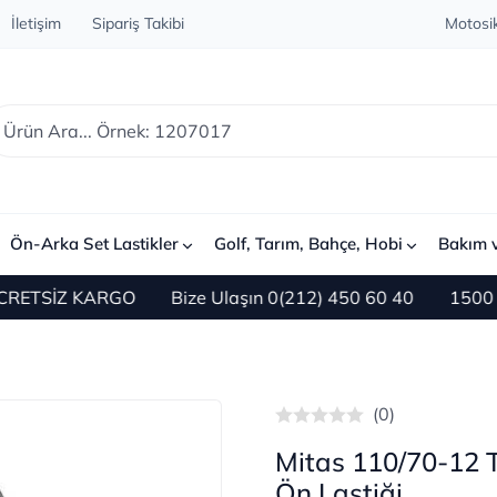
İletişim
Sipariş Takibi
Motosik
Ön-Arka Set Lastikler
Golf, Tarım, Bahçe, Hobi
Bakım 
TSİZ KARGO
Bize Ulaşın 0(212) 450 60 40
1500 TL ve 
(0)
Mitas 110/70-12 T
Ön Lastiği