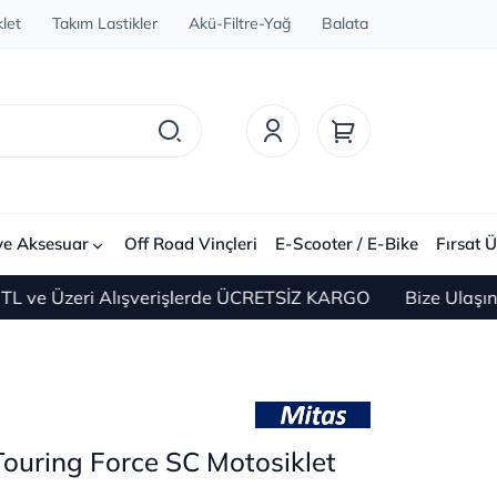
let
Takım Lastikler
Akü-Filtre-Yağ
Balata
ve Aksesuar
Off Road Vinçleri
E-Scooter / E-Bike
Fırsat Ü
Üzeri Alışverişlerde ÜCRETSİZ KARGO
Bize Ulaşın 0(21
ouring Force SC Motosiklet