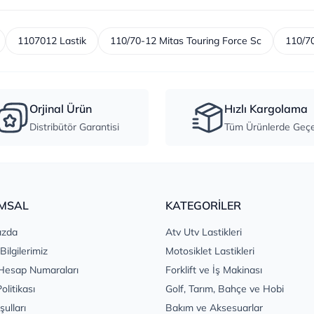
1107012 Lastik
110/70-12 Mitas Touring Force Sc
110/70
Orjinal Ürün
Hızlı Kargolama
Distribütör Garantisi
Tüm Ürünlerde Geçer
MSAL
KATEGORİLER
ızda
Atv Utv Lastikleri
 Bilgilerimiz
Motosiklet Lastikleri
Hesap Numaraları
Forklift ve İş Makinası
Politikası
Golf, Tarım, Bahçe ve Hobi
şulları
Bakım ve Aksesuarlar