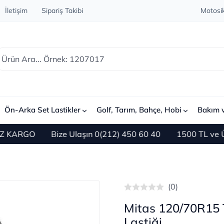
İletişim
Sipariş Takibi
Motosik
Ön-Arka Set Lastikler
Golf, Tarım, Bahçe, Hobi
Bakım 
GO
Bize Ulaşın 0(212) 450 60 40
1500 TL ve Üzeri A
(0)
Mitas 120/70R15 
Lastiği