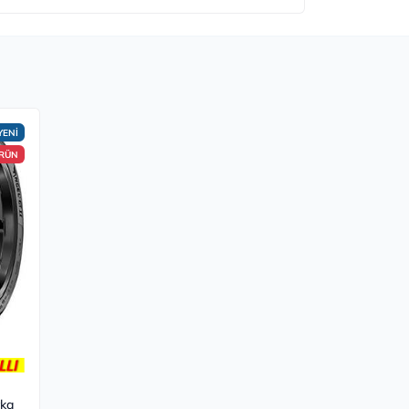
YENİ
ÜRÜN
rka