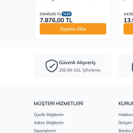
9.845,00 TL
14.9
%20
7.876,00 TL
13.
Sepete Ekle
Güvenli Alışveriş
256 Bit SSL Şifreleme
MÜŞTERİ HİZMETLERİ
KURU
Üyelik Bilgilerim
Hakkım
Adres Bilgilerim
İletişim
Siparişlerim
Banka 