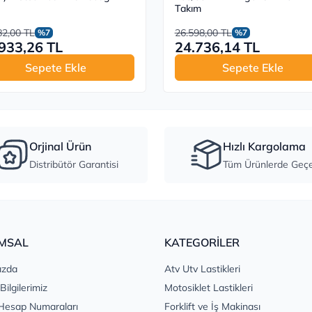
Takım
82,00 TL
26.598,00 TL
%7
%7
933,26 TL
24.736,14 TL
Sepete Ekle
Sepete Ekle
Orjinal Ürün
Hızlı Kargolama
Distribütör Garantisi
Tüm Ürünlerde Geçer
MSAL
KATEGORİLER
ızda
Atv Utv Lastikleri
 Bilgilerimiz
Motosiklet Lastikleri
Hesap Numaraları
Forklift ve İş Makinası