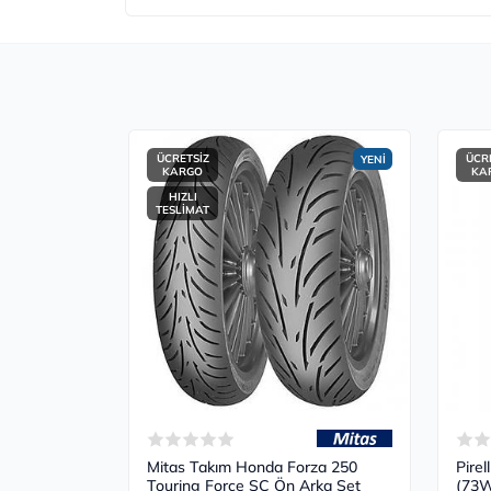
ÜCRETSİZ
ÜCR
YENİ
KARGO
KA
HIZLI
TESLİMAT
Mitas Takım Honda Forza 250
Pire
Touring Force SC Ön Arka Set
(73W