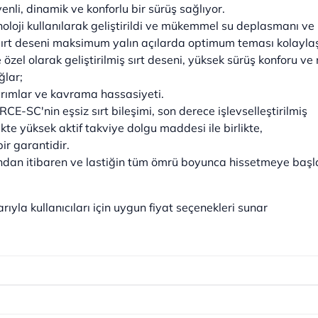
enli, dinamik ve konforlu bir sürüş sağlıyor.
noloji kullanılarak geliştirildi ve mükemmel su deplasmanı ve
sırt deseni maksimum yalın açılarda optimum teması kolaylaş
ve özel olarak geliştirilmiş sırt deseni, yüksek sürüş konfor
ğlar;
rımlar ve kavrama hassasiyeti.
-SC'nin eşsiz sırt bileşimi, son derece işlevselleştirilmiş
ikte yüksek aktif takviye dolgu maddesi ile birlikte,
bir garantidir.
lk andan itibaren ve lastiğin tüm ömrü boyunca hissetmeye başla
ıyla kullanıcıları için uygun fiyat seçenekleri sunar