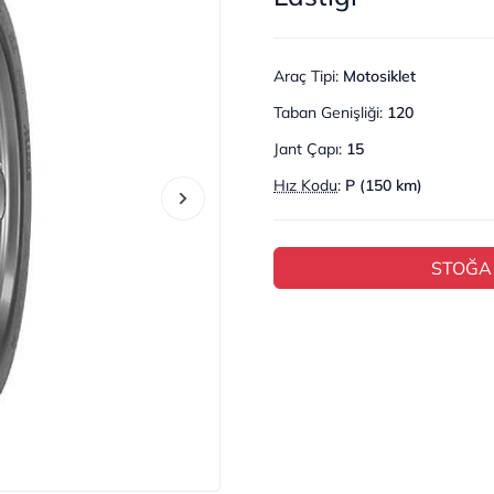
Araç Tipi
:
Motosiklet
Taban Genişliği
:
120
Jant Çapı
:
15
Hız Kodu
:
P (150 km)
STOĞA