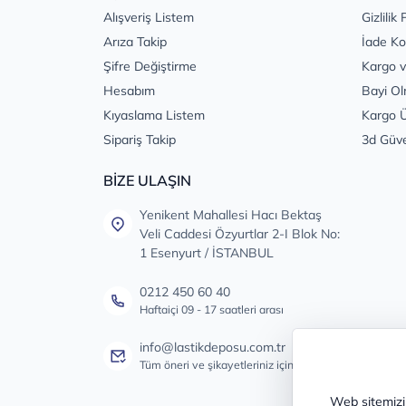
Alışveriş Listem
Gizlilik 
Arıza Takip
İade Ko
Şifre Değiştirme
Kargo v
Hesabım
Bayi Ol
Kıyaslama Listem
Kargo Ü
Sipariş Takip
3d Güv
BİZE ULAŞIN
Yenikent Mahallesi Hacı Bektaş
Veli Caddesi Özyurtlar 2-I Blok No:
1 Esenyurt / İSTANBUL
0212 450 60 40
Haftaiçi 09 - 17 saatleri arası
info@lastikdeposu.com.tr
Tüm öneri ve şikayetleriniz için
Web sitemizin