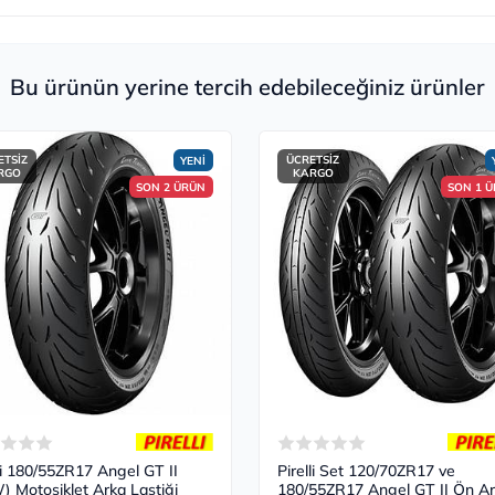
Bu ürünün yerine tercih edebileceğiniz ürünler
ETSİZ
ÜCRETSİZ
YENİ
RGO
KARGO
SON 2 ÜRÜN
SON 1 
lli 180/55ZR17 Angel GT II
Pirelli Set 120/70ZR17 ve
) Motosiklet Arka Lastiği
180/55ZR17 Angel GT II Ön A