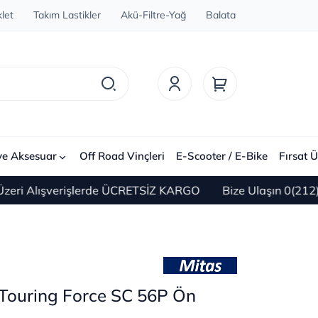
let
Takım Lastikler
Akü-Filtre-Yağ
Balata
ve Aksesuar
Off Road Vinçleri
E-Scooter / E-Bike
Fırsat Ü
lışverişlerde ÜCRETSİZ KARGO
Bize Ulaşın 0(212) 450 6
Touring Force SC 56P Ön