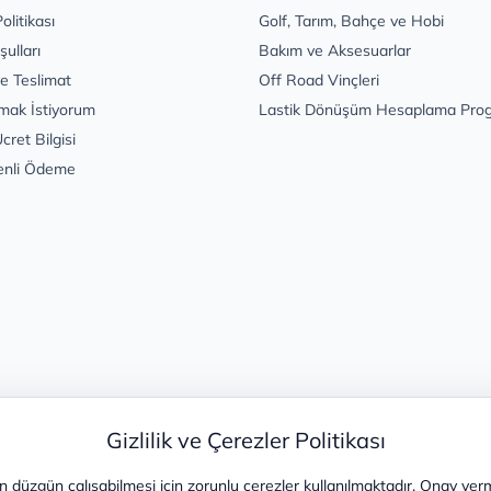
Politikası
Golf, Tarım, Bahçe ve Hobi
şulları
Bakım ve Aksesuarlar
e Teslimat
Off Road Vinçleri
mak İstiyorum
Lastik Dönüşüm Hesaplama Pro
cret Bilgisi
enli Ödeme
Gizlilik ve Çerezler Politikası
 düzgün çalışabilmesi için zorunlu çerezler kullanılmaktadır. Onay ver