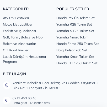
KATEGORİLER
POPÜLER SETLER
Atv Utv Lastikleri
Honda Pcx Ön Takım Set
Motosiklet Lastikleri
Yamaha R25 Takım Set
Forklift ve İş Makinası
Yamaha MT25 Takım Set
Golf, Tarım, Bahçe ve Hobi
Yamaha Nmax Takım
Bakım ve Aksesuarlar
Honda Forza 250 Takım Set
Off Road Vinçleri
Bajaj Pulsar 200 Set
Lastik Dönüşüm Hesaplama
Yamaha Xmax Takım Set
Programı
Honda CBR 250 Takım Set
BİZE ULAŞIN
Yenikent Mahallesi Hacı Bektaş Veli Caddesi Özyurtlar 2-I
Blok No: 1 Esenyurt / İSTANBUL
0212 450 60 40
Haftaiçi 09 - 17 saatleri arası