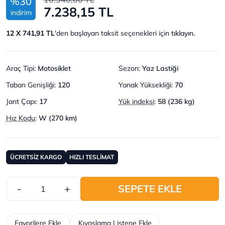
%30
7.238,15 TL
indirim
12 X 741,91 TL
'den başlayan taksit seçenekleri için
tıklayın.
Araç Tipi
:
Motosiklet
Sezon
:
Yaz Lastiği
Taban Genişliği
:
120
Yanak Yüksekliği
:
70
Jant Çapı
:
17
Yük indeksi
:
58 (236 kg)
Hız Kodu
:
W (270 km)
ÜCRETSİZ KARGO
HIZLI TESLİMAT
-
+
SEPETE EKLE
Favorilere Ekle
Kıyaslama Listene Ekle