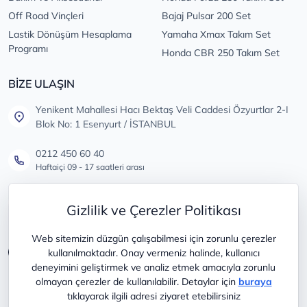
Off Road Vinçleri
Bajaj Pulsar 200 Set
Lastik Dönüşüm Hesaplama
Yamaha Xmax Takım Set
Programı
Honda CBR 250 Takım Set
BİZE ULAŞIN
Yenikent Mahallesi Hacı Bektaş Veli Caddesi Özyurtlar 2-I
Blok No: 1 Esenyurt / İSTANBUL
0212 450 60 40
Haftaiçi 09 - 17 saatleri arası
info@lastikdeposu.com.tr
Gizlilik ve Çerezler Politikası
Tüm öneri ve şikayetleriniz için
Web sitemizin düzgün çalışabilmesi için zorunlu çerezler
kullanılmaktadır. Onay vermeniz halinde, kullanıcı
deneyimini geliştirmek ve analiz etmek amacıyla zorunlu
olmayan çerezler de kullanılabilir. Detaylar için
buraya
tıklayarak ilgili adresi ziyaret etebilirsiniz