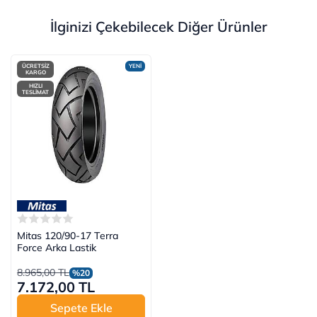
İlginizi Çekebilecek Diğer Ürünler
ÜCRETSİZ
YENİ
KARGO
HIZLI
TESLİMAT
Mitas 120/90-17 Terra
Force Arka Lastik
8.965,00 TL
%20
7.172,00 TL
Sepete Ekle