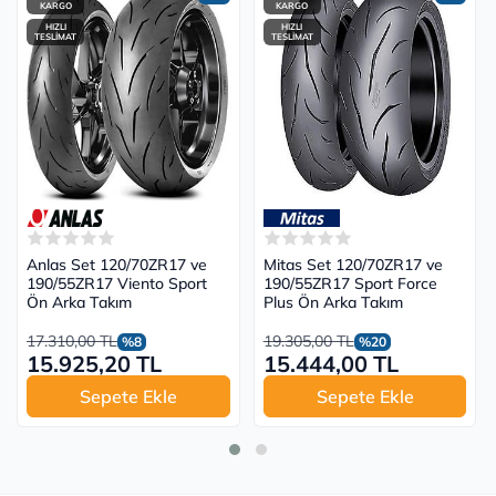
KARGO
KARGO
HIZLI
HIZLI
TESLİMAT
TESLİMAT
Anlas Set 120/70ZR17 ve
Mitas Set 120/70ZR17 ve
190/55ZR17 Viento Sport
190/55ZR17 Sport Force
Ön Arka Takım
Plus Ön Arka Takım
17.310,00 TL
19.305,00 TL
%8
%20
15.925,20 TL
15.444,00 TL
Sepete Ekle
Sepete Ekle