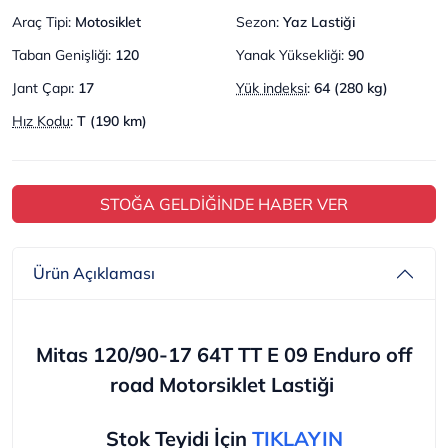
Araç Tipi
:
Motosiklet
Sezon
:
Yaz Lastiği
Taban Genişliği
:
120
Yanak Yüksekliği
:
90
Jant Çapı
:
17
Yük indeksi
:
64 (280 kg)
Hız Kodu
:
T (190 km)
STOĞA GELDİĞİNDE HABER VER
Ürün Açıklaması
Mitas 120/90-17 64T TT E 09 Enduro off
road
Motorsiklet Lastiği
Stok Teyidi İçin
TIKLAYIN