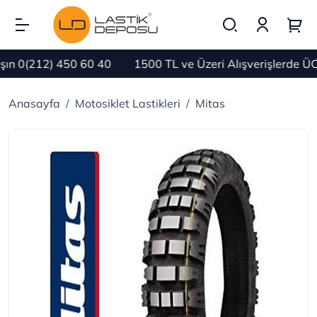
n 0(212) 450 60 40
1500 TL ve Üzeri Alışverişlerde ÜC
Anasayfa
Motosiklet Lastikleri
Mitas