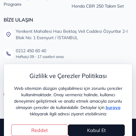
Programı
Honda CBR 250 Takım Set
BİZE ULAŞIN
Yenikent Mahallesi Hacı Bektaş Veli Caddesi Özyurtlar 2-I
Blok No: 1 Esenyurt / İSTANBUL
0212 450 60 40
Haftaiçi 09 - 17 saatleri arası
info@lastikdeposu.com.tr
Gizlilik ve Çerezler Politikası
Tüm öneri ve şikayetleriniz için
Web sitemizin düzgün çalışabilmesi için zorunlu çerezler
kullanılmaktadır. Onay vermeniz halinde, kullanıcı
deneyimini geliştirmek ve analiz etmek amacıyla zorunlu
olmayan çerezler de kullanılabilir. Detaylar için
buraya
tıklayarak ilgili adresi ziyaret etebilirsiniz
Copyright © 2025
lastikdeposu
Reddet
Kabul Et