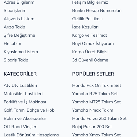
Adres Bilgilerim
İletişim Bilgilerimiz
Siparişlerim
Banka Hesap Numaraları
Alışveriş Listem
Gizlilik Politikası
Arıza Takip
İade Koşulları
Şifre Değiştirme
Kargo ve Teslimat
Hesabım
Bayi Olmak İstiyorum
Kıyaslama Listem
Kargo Ücret Bilgisi
Sipariş Takip
3d Güvenli Ödeme
KATEGORİLER
POPÜLER SETLER
Atv Utv Lastikleri
Honda Pcx Ön Takım Set
Motosiklet Lastikleri
Yamaha R25 Takım Set
Forklift ve İş Makinası
Yamaha MT25 Takım Set
Golf, Tarım, Bahçe ve Hobi
Yamaha Nmax Takım
Bakım ve Aksesuarlar
Honda Forza 250 Takım Set
Off Road Vinçleri
Bajaj Pulsar 200 Set
Lastik Dönüşüm Hesaplama
Yamaha Xmax Takım Set