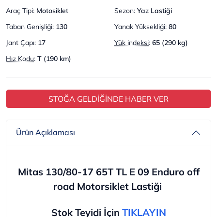
Araç Tipi
:
Motosiklet
Sezon
:
Yaz Lastiği
Taban Genişliği
:
130
Yanak Yüksekliği
:
80
Jant Çapı
:
17
Yük indeksi
:
65 (290 kg)
Hız Kodu
:
T (190 km)
STOĞA GELDİĞİNDE HABER VER
Ürün Açıklaması
Mitas 130/80-17 65T TL E 09 Enduro off
road
Motorsiklet Lastiği
Stok Teyidi İçin
TIKLAYIN