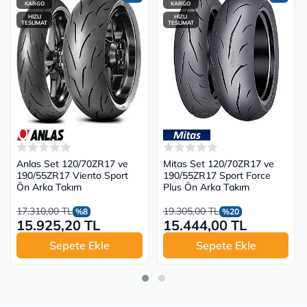
KARGO
KARGO
HIZLI
HIZLI
TESLİMAT
TESLİMAT
Anlas Set 120/70ZR17 ve
Mitas Set 120/70ZR17 ve
190/55ZR17 Viento Sport
190/55ZR17 Sport Force
Ön Arka Takım
Plus Ön Arka Takım
17.310,00 TL
19.305,00 TL
%8
%20
15.925,20 TL
15.444,00 TL
Sepete Ekle
Sepete Ekle