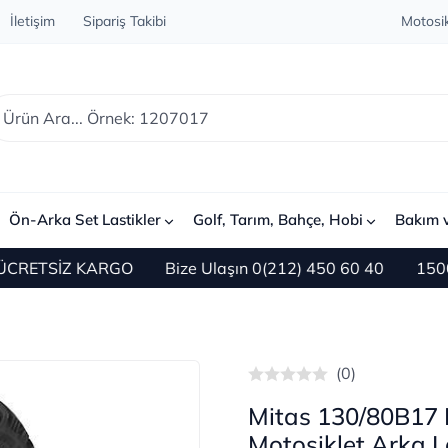
İletişim
Sipariş Takibi
Motosik
Ön-Arka Set Lastikler
Golf, Tarım, Bahçe, Hobi
Bakım 
RETSİZ KARGO
Bize Ulaşın 0(212) 450 60 40
1500 TL 
(0)
Mitas 130/80B17 
Motosiklet Arka L