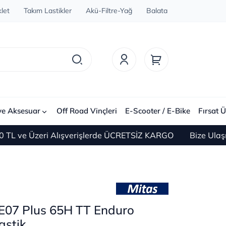
let
Takım Lastikler
Akü-Filtre-Yağ
Balata
ve Aksesuar
Off Road Vinçleri
E-Scooter / E-Bike
Fırsat Ü
ve Üzeri Alışverişlerde ÜCRETSİZ KARGO
Bize Ulaşın 0(
E07 Plus 65H TT Enduro
astik