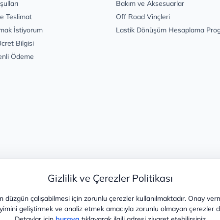
şulları
Bakım ve Aksesuarlar
e Teslimat
Off Road Vinçleri
mak İstiyorum
Lastik Dönüşüm Hesaplama Pro
cret Bilgisi
enli Ödeme
Gizlilik ve Çerezler Politikası
 düzgün çalışabilmesi için zorunlu çerezler kullanılmaktadır. Onay ver
yimini geliştirmek ve analiz etmek amacıyla zorunlu olmayan çerezler de 
Detaylar için
buraya
tıklayarak ilgili adresi ziyaret etebilirsiniz