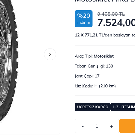
9.405,00 TL
%20
7.524,0
indirim
12 X 771,21 TL
'den başlayan ta
Araç Tipi
:
Motosiklet
Taban Genişliği
:
130
Jant Çapı
:
17
Hız Kodu
:
H (210 km)
ÜCRETSİZ KARGO
HIZLI TESLİ
-
+