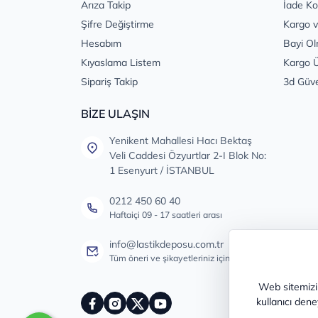
Arıza Takip
İade Ko
Şifre Değiştirme
Kargo v
Hesabım
Bayi Ol
Kıyaslama Listem
Kargo Ü
Sipariş Takip
3d Güv
BİZE ULAŞIN
Yenikent Mahallesi Hacı Bektaş
Veli Caddesi Özyurtlar 2-I Blok No:
1 Esenyurt / İSTANBUL
0212 450 60 40
Haftaiçi 09 - 17 saatleri arası
info@lastikdeposu.com.tr
Tüm öneri ve şikayetleriniz için
Web sitemizin
kullanıcı dene