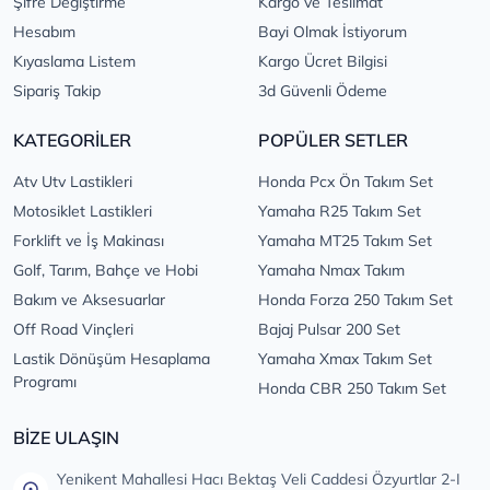
Şifre Değiştirme
Kargo ve Teslimat
Hesabım
Bayi Olmak İstiyorum
Kıyaslama Listem
Kargo Ücret Bilgisi
Sipariş Takip
3d Güvenli Ödeme
KATEGORİLER
POPÜLER SETLER
Atv Utv Lastikleri
Honda Pcx Ön Takım Set
Motosiklet Lastikleri
Yamaha R25 Takım Set
Forklift ve İş Makinası
Yamaha MT25 Takım Set
Golf, Tarım, Bahçe ve Hobi
Yamaha Nmax Takım
Bakım ve Aksesuarlar
Honda Forza 250 Takım Set
Off Road Vinçleri
Bajaj Pulsar 200 Set
Lastik Dönüşüm Hesaplama
Yamaha Xmax Takım Set
Programı
Honda CBR 250 Takım Set
BİZE ULAŞIN
Yenikent Mahallesi Hacı Bektaş Veli Caddesi Özyurtlar 2-I