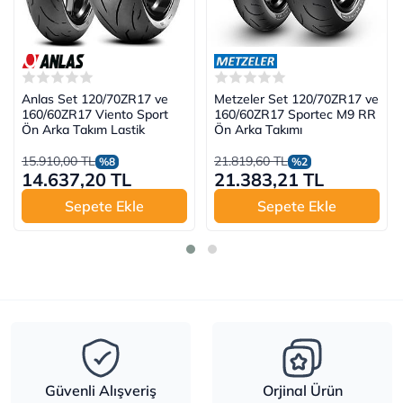
Anlas Set 120/70ZR17 ve
Metzeler Set 120/70ZR17 ve
160/60ZR17 Viento Sport
160/60ZR17 Sportec M9 RR
Ön Arka Takım Lastik
Ön Arka Takımı
15.910,00 TL
21.819,60 TL
%8
%2
14.637,20 TL
21.383,21 TL
Sepete Ekle
Sepete Ekle
Güvenli Alışveriş
Orjinal Ürün