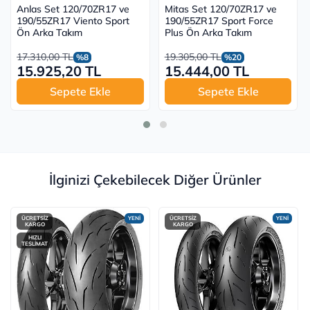
Anlas Set 120/70ZR17 ve
Mitas Set 120/70ZR17 ve
190/55ZR17 Viento Sport
190/55ZR17 Sport Force
Ön Arka Takım
Plus Ön Arka Takım
17.310,00 TL
19.305,00 TL
%8
%20
15.925,20 TL
15.444,00 TL
Sepete Ekle
Sepete Ekle
İlginizi Çekebilecek Diğer Ürünler
ÜCRETSİZ
YENİ
ÜCRETSİZ
YENİ
KARGO
KARGO
HIZLI
TESLİMAT