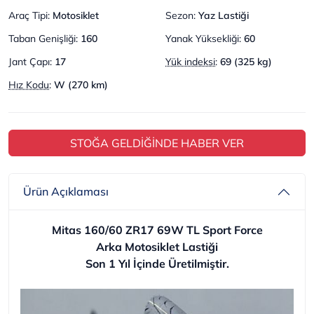
Araç Tipi
:
Motosiklet
Sezon
:
Yaz Lastiği
Taban Genişliği
:
160
Yanak Yüksekliği
:
60
Jant Çapı
:
17
Yük indeksi
:
69 (325 kg)
Hız Kodu
:
W (270 km)
STOĞA GELDİĞİNDE HABER VER
Ürün Açıklaması
Mitas 160/60 ZR17 69W TL Sport Force
Arka Motosiklet Lastiği
Son 1 Yıl İçinde Üretilmiştir.