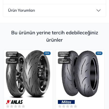
Ürün Yorumları
Bu ürünün yerine tercih edebileceğiniz
ürünler
ÜCRETSİZ
YENİ
ÜCRETSİZ
YENİ
KARGO
KARGO
HIZLI
HIZLI
TESLİMAT
TESLİMAT