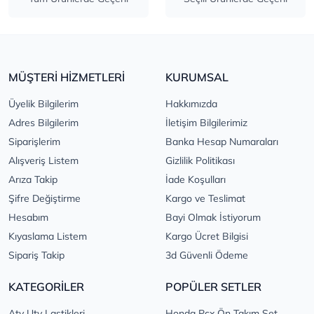
MÜŞTERİ HİZMETLERİ
KURUMSAL
Üyelik Bilgilerim
Hakkımızda
Adres Bilgilerim
İletişim Bilgilerimiz
Siparişlerim
Banka Hesap Numaraları
Alışveriş Listem
Gizlilik Politikası
Arıza Takip
İade Koşulları
Şifre Değiştirme
Kargo ve Teslimat
Hesabım
Bayi Olmak İstiyorum
Kıyaslama Listem
Kargo Ücret Bilgisi
Sipariş Takip
3d Güvenli Ödeme
KATEGORİLER
POPÜLER SETLER
Atv Utv Lastikleri
Honda Pcx Ön Takım Set