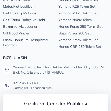
Motosiklet Lastikleri
Yamaha R25 Takım Set
Forklift ve İş Makinası
Yamaha MT25 Takım Set
Golf, Tarım, Bahçe ve Hobi
Yamaha Nmax Takım
Bakım ve Aksesuarlar
Honda Forza 250 Takım Set
Off Road Vinçleri
Bajaj Pulsar 200 Set
Lastik Dönüşüm Hesaplama
Yamaha Xmax Takım Set
Programı
Honda CBR 250 Takım Set
BİZE ULAŞIN
Yenikent Mahallesi Hacı Bektaş Veli Caddesi Özyurtlar 2-I
Blok No: 1 Esenyurt / İSTANBUL
0212 450 60 40
Haftaiçi 09 - 17 saatleri arası
info@lastikdeposu.com.tr
Gizlilik ve Çerezler Politikası
Tüm öneri ve şikayetleriniz için