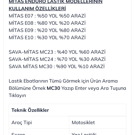
MİTAS ENDURO LASTİK MODELLERİNİN
KULLANIM ÖZELLİKLERİ
MİTAS E07 : %50 YOL %50 ARAZİ
MİTAS E08 : %80 YOL %20 ARAZİ
MİTAS E09 : %20 YOL %80 ARAZİ
MİTAS E10 : %30 YOL %70 ARAZİ
SAVA-
MİTAS MC23 : %40 YOL %60 ARAZİ
SAVA-MİTAS MC24 : %70 YOL %30 ARAZİ
SAVA MİTAS MC30 : %90 YOL %10 ARAZİ
Lastik E
batlarının T
ümü G
örmek için Ü
rün A
rama
B
ölümüne Örnek
MC30
Yazıp Enter veya Ara Tuşuna
Tıklayın
Teknik Özellikler
Araç Tipi
Motosiklet
Sezon
Yaz Lastiği