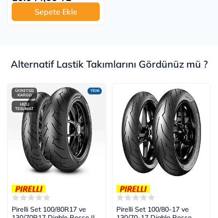
Sepete Ekle
Alternatif Lastik Takımlarını Gördünüz mü ?
ÜCRETSİZ
YENİ
KARGO
HIZLI
TESLİMAT
Pirelli Set 100/80R17 ve
Pirelli Set 100/80-17 ve
130/70R17 Diablo Rosso II
130/70-17 Diablo Rosso