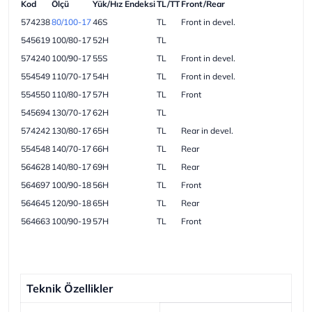
Kod
Ölçü
Yük/Hız Endeksi
TL/TT
Front/Rear
574238
80/100-17
46S
TL
Front in devel.
545619
100/80-17
52H
TL
574240
100/90-17
55S
TL
Front in devel.
554549
110/70-17
54H
TL
Front in devel.
554550
110/80-17
57H
TL
Front
545694
130/70-17
62H
TL
574242
130/80-17
65H
TL
Rear in devel.
554548
140/70-17
66H
TL
Rear
564628
140/80-17
69H
TL
Rear
564697
100/90-18
56H
TL
Front
564645
120/90-18
65H
TL
Rear
564663
100/90-19
57H
TL
Front
Teknik Özellikler