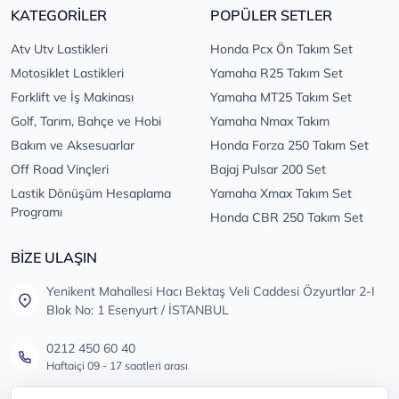
KATEGORİLER
POPÜLER SETLER
Atv Utv Lastikleri
Honda Pcx Ön Takım Set
Motosiklet Lastikleri
Yamaha R25 Takım Set
Forklift ve İş Makinası
Yamaha MT25 Takım Set
Golf, Tarım, Bahçe ve Hobi
Yamaha Nmax Takım
Bakım ve Aksesuarlar
Honda Forza 250 Takım Set
Off Road Vinçleri
Bajaj Pulsar 200 Set
Lastik Dönüşüm Hesaplama
Yamaha Xmax Takım Set
Programı
Honda CBR 250 Takım Set
BİZE ULAŞIN
Yenikent Mahallesi Hacı Bektaş Veli Caddesi Özyurtlar 2-I
Blok No: 1 Esenyurt / İSTANBUL
0212 450 60 40
Haftaiçi 09 - 17 saatleri arası