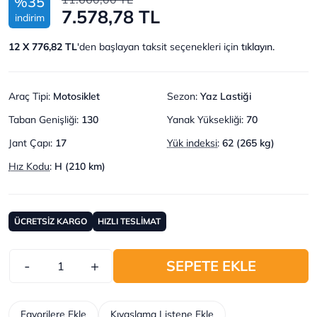
%35
7.578,78 TL
indirim
12 X 776,82 TL
'den başlayan taksit seçenekleri için
tıklayın.
Araç Tipi
:
Motosiklet
Sezon
:
Yaz Lastiği
Taban Genişliği
:
130
Yanak Yüksekliği
:
70
Jant Çapı
:
17
Yük indeksi
:
62 (265 kg)
Hız Kodu
:
H (210 km)
ÜCRETSİZ KARGO
HIZLI TESLİMAT
-
+
SEPETE EKLE
Favorilere Ekle
Kıyaslama Listene Ekle