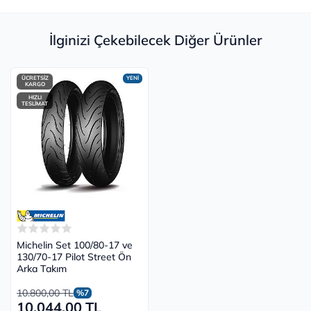
İlginizi Çekebilecek Diğer Ürünler
ÜCRETSİZ
YENİ
KARGO
HIZLI
TESLİMAT
Michelin Set 100/80-17 ve
130/70-17 Pilot Street Ön
Arka Takım
10.800,00 TL
%7
10.044,00 TL