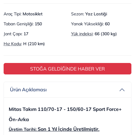
Araç Tipi
:
Motosiklet
Sezon
:
Yaz Lastiği
Taban Genişliği
:
150
Yanak Yüksekliği
:
60
Jant Çapı
:
17
Yük indeksi
:
66 (300 kg)
Hız Kodu
:
H (210 km)
STOĞA GELDİĞİNDE HABER VER
Ürün Açıklaması
Mitas Takım 110/70-17 - 150/60-17 Sport Force+
Ön-Arka
Son 1 Yıl İçinde Üretilmiştir.
Üretim Tarihi: