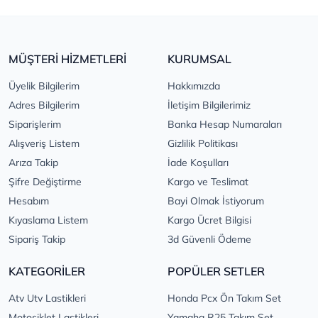
MÜŞTERİ HİZMETLERİ
KURUMSAL
Üyelik Bilgilerim
Hakkımızda
Adres Bilgilerim
İletişim Bilgilerimiz
Siparişlerim
Banka Hesap Numaraları
Alışveriş Listem
Gizlilik Politikası
Arıza Takip
İade Koşulları
Şifre Değiştirme
Kargo ve Teslimat
Hesabım
Bayi Olmak İstiyorum
Kıyaslama Listem
Kargo Ücret Bilgisi
Sipariş Takip
3d Güvenli Ödeme
KATEGORİLER
POPÜLER SETLER
Atv Utv Lastikleri
Honda Pcx Ön Takım Set
Motosiklet Lastikleri
Yamaha R25 Takım Set