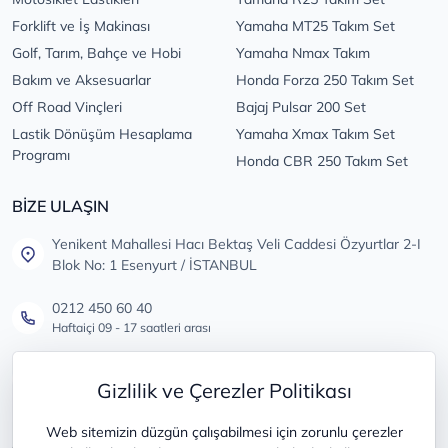
Forklift ve İş Makinası
Yamaha MT25 Takım Set
Golf, Tarım, Bahçe ve Hobi
Yamaha Nmax Takım
Bakım ve Aksesuarlar
Honda Forza 250 Takım Set
Off Road Vinçleri
Bajaj Pulsar 200 Set
Lastik Dönüşüm Hesaplama
Yamaha Xmax Takım Set
Programı
Honda CBR 250 Takım Set
BİZE ULAŞIN
Yenikent Mahallesi Hacı Bektaş Veli Caddesi Özyurtlar 2-I
Blok No: 1 Esenyurt / İSTANBUL
0212 450 60 40
Haftaiçi 09 - 17 saatleri arası
info@lastikdeposu.com.tr
Gizlilik ve Çerezler Politikası
Tüm öneri ve şikayetleriniz için
Web sitemizin düzgün çalışabilmesi için zorunlu çerezler