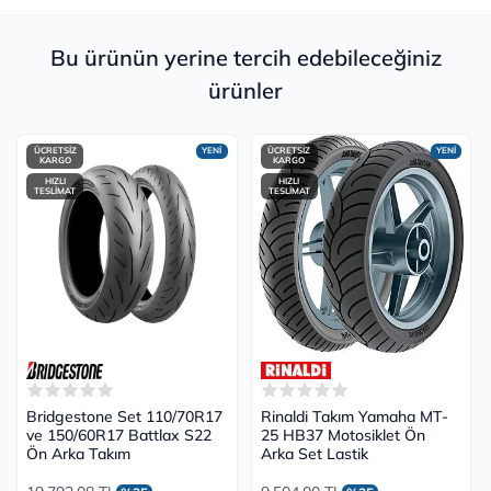
Bu ürünün yerine tercih edebileceğiniz
ürünler
ÜCRETSİZ
YENİ
ÜCRETSİZ
YENİ
KARGO
KARGO
HIZLI
HIZLI
TESLİMAT
TESLİMAT
Bridgestone Set 110/70R17
Rinaldi Takım Yamaha MT-
ve 150/60R17 Battlax S22
25 HB37 Motosiklet Ön
Ön Arka Takım
Arka Set Lastik